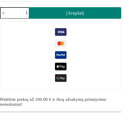
Į krepšelį
Pridėkite prekių už
100.00
€
ir Jūsų užsakymą pristatysime
nemokamai!