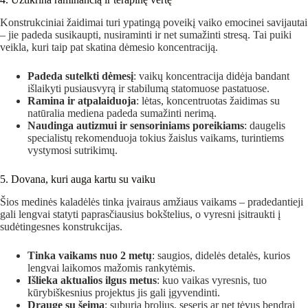
Konstrukciniai žaidimai turi ypatingą poveikį vaiko emocinei savijautai
– jie padeda susikaupti, nusiraminti ir net sumažinti stresą. Tai puiki
veikla, kuri taip pat skatina dėmesio koncentraciją.
Padeda sutelkti dėmesį
: vaikų koncentracija didėja bandant
išlaikyti pusiausvyrą ir stabilumą statomuose pastatuose.
Ramina ir atpalaiduoja
: lėtas, koncentruotas žaidimas su
natūralia mediena padeda sumažinti nerimą.
Naudinga autizmui ir sensoriniams poreikiams
: daugelis
specialistų rekomenduoja tokius žaislus vaikams, turintiems
vystymosi sutrikimų.
5. Dovana, kuri auga kartu su vaiku
Šios medinės kaladėlės tinka įvairaus amžiaus vaikams – pradedantieji
gali lengvai statyti paprasčiausius bokštelius, o vyresni įsitraukti į
sudėtingesnes konstrukcijas.
Tinka vaikams nuo 2 metų
: saugios, didelės detalės, kurios
lengvai laikomos mažomis rankytėmis.
Išlieka aktualios ilgus metus
: kuo vaikas vyresnis, tuo
kūrybiškesnius projektus jis gali įgyvendinti.
Drauge su šeima
: suburia brolius, seseris ar net tėvus bendrai