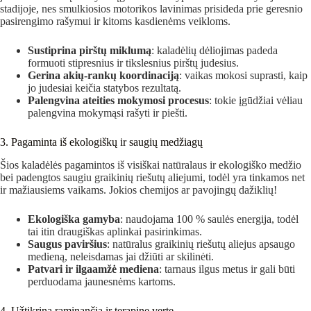
stadijoje, nes smulkiosios motorikos lavinimas prisideda prie geresnio
pasirengimo rašymui ir kitoms kasdienėms veikloms.
Sustiprina pirštų miklumą
: kaladėlių dėliojimas padeda
formuoti stipresnius ir tikslesnius pirštų judesius.
Gerina akių-rankų koordinaciją
: vaikas mokosi suprasti, kaip
jo judesiai keičia statybos rezultatą.
Palengvina ateities mokymosi procesus
: tokie įgūdžiai vėliau
palengvina mokymąsi rašyti ir piešti.
3. Pagaminta iš ekologiškų ir saugių medžiagų
Šios kaladėlės pagamintos iš visiškai natūralaus ir ekologiško medžio
bei padengtos saugiu graikinių riešutų aliejumi, todėl yra tinkamos net
ir mažiausiems vaikams. Jokios chemijos ar pavojingų dažiklių!
Ekologiška gamyba
: naudojama 100 % saulės energija, todėl
tai itin draugiškas aplinkai pasirinkimas.
Saugus paviršius
: natūralus graikinių riešutų aliejus apsaugo
medieną, neleisdamas jai džiūti ar skilinėti.
Patvari ir ilgaamžė mediena
: tarnaus ilgus metus ir gali būti
perduodama jaunesnėms kartoms.
4. Užtikrina raminančią ir terapinę vertę