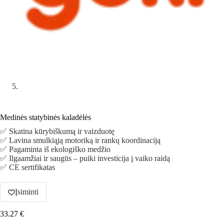
Medinės statybinės kaladėlės
✅ Skatina kūrybiškumą ir vaizduotę
✅ Lavina smulkiąją motoriką ir rankų koordinaciją
✅ Pagaminta iš ekologiško medžio
✅ Ilgaamžiai ir saugūs – puiki investicija į vaiko raidą
✅ CE sertifikatas
Įsiminti
33.27
€