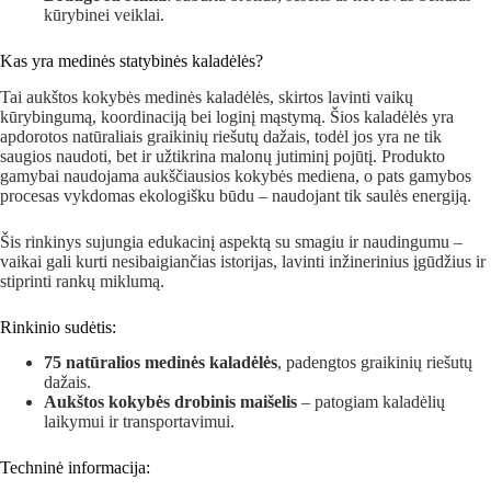
kūrybinei veiklai.
Kas yra medinės statybinės kaladėlės?
Tai aukštos kokybės medinės kaladėlės, skirtos lavinti vaikų
kūrybingumą, koordinaciją bei loginį mąstymą. Šios kaladėlės yra
apdorotos natūraliais graikinių riešutų dažais, todėl jos yra ne tik
saugios naudoti, bet ir užtikrina malonų jutiminį pojūtį. Produkto
gamybai naudojama aukščiausios kokybės mediena, o pats gamybos
procesas vykdomas ekologišku būdu – naudojant tik saulės energiją.
Šis rinkinys sujungia edukacinį aspektą su smagiu ir naudingumu –
vaikai gali kurti nesibaigiančias istorijas, lavinti inžinerinius įgūdžius ir
stiprinti rankų miklumą.
Rinkinio sudėtis:
75 natūralios medinės kaladėlės
, padengtos graikinių riešutų
dažais.
Aukštos kokybės drobinis maišelis
– patogiam kaladėlių
laikymui ir transportavimui.
Techninė informacija: