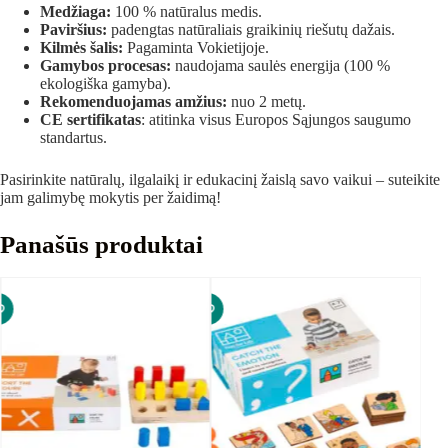
Medžiaga:
100 % natūralus medis.
Paviršius:
padengtas natūraliais graikinių riešutų dažais.
Kilmės šalis:
Pagaminta Vokietijoje.
Gamybos procesas:
naudojama saulės energija (100 %
ekologiška gamyba).
Rekomenduojamas amžius:
nuo 2 metų.
CE sertifikatas
: atitinka visus Europos Sąjungos saugumo
standartus.
Pasirinkite natūralų, ilgalaikį ir edukacinį žaislą savo vaikui – suteikite
jam galimybę mokytis per žaidimą!
Panašūs produktai