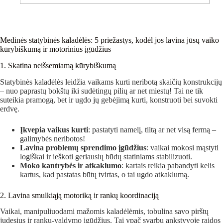
Medinės statybinės kaladėlės: 5 priežastys, kodėl jos lavina jūsų vaiko
kūrybiškumą ir motorinius įgūdžius
1. Skatina neišsemiamą kūrybiškumą
Statybinės kaladėlės leidžia vaikams kurti neribotą skaičių konstrukcijų
– nuo paprastų bokštų iki sudėtingų pilių ar net miestų! Tai ne tik
suteikia pramogą, bet ir ugdo jų gebėjimą kurti, konstruoti bei suvokti
erdvę.
Įkvepia vaikus kurti
: pastatyti namelį, tiltą ar net visą fermą –
galimybės neribotos!
Lavina problemų sprendimo įgūdžius
: vaikai mokosi mąstyti
logiškai ir ieškoti geriausių būdų statiniams stabilizuoti.
Moko kantrybės ir atkaklumo
: kartais reikia pabandyti kelis
kartus, kad pastatas būtų tvirtas, o tai ugdo atkaklumą.
2. Lavina smulkiąją motoriką ir rankų koordinaciją
Vaikai, manipuliuodami mažomis kaladėlėmis, tobulina savo pirštų
judesius ir rankų-valdymo įgūdžius. Tai ypač svarbu ankstyvoje raidos