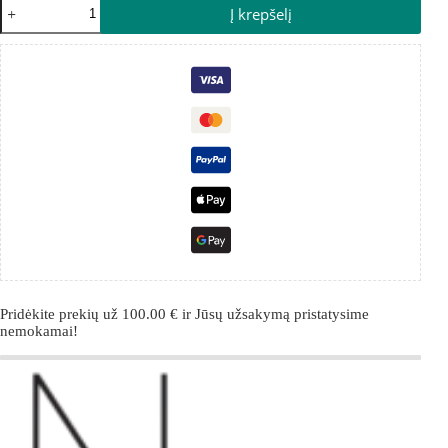
Į krepšelį
Pridėkite prekių už
100.00
€
ir Jūsų užsakymą pristatysime
nemokamai!