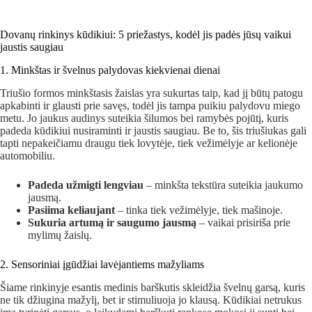
Dovanų rinkinys kūdikiui: 5 priežastys, kodėl jis padės jūsų vaikui
jaustis saugiau
1. Minkštas ir švelnus palydovas kiekvienai dienai
Triušio formos minkštasis žaislas yra sukurtas taip, kad jį būtų patogu
apkabinti ir glausti prie savęs, todėl jis tampa puikiu palydovu miego
metu. Jo jaukus audinys suteikia šilumos bei ramybės pojūtį, kuris
padeda kūdikiui nusiraminti ir jaustis saugiau. Be to, šis triušiukas gali
tapti nepakeičiamu draugu tiek lovytėje, tiek vežimėlyje ar kelionėje
automobiliu.
Padeda užmigti lengviau
– minkšta tekstūra suteikia jaukumo
jausmą.
Pasiima keliaujant
– tinka tiek vežimėlyje, tiek mašinoje.
Sukuria artumą ir saugumo jausmą
– vaikai prisiriša prie
mylimų žaislų.
2. Sensoriniai įgūdžiai lavėjantiems mažyliams
Šiame rinkinyje esantis medinis barškutis skleidžia švelnų garsą, kuris
ne tik džiugina mažylį, bet ir stimuliuoja jo klausą. Kūdikiai netrukus