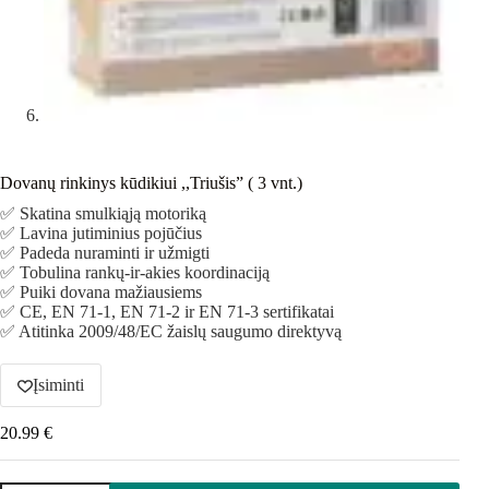
Dovanų rinkinys kūdikiui ,,Triušis” ( 3 vnt.)
✅ Skatina smulkiąją motoriką
✅ Lavina jutiminius pojūčius
✅ Padeda nuraminti ir užmigti
✅ Tobulina rankų-ir-akies koordinaciją
✅ Puiki dovana mažiausiems
✅ CE, EN 71-1, EN 71-2 ir EN 71-3 sertifikatai
✅ Atitinka 2009/48/EC žaislų saugumo direktyvą
Įsiminti
20.99
€