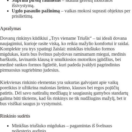
Stiprina pirštų raumenis
– skatina geresnį motorikos
išsivystymą.
Ugdo pasaulio pažinimą
– vaikas mokosi suprasti objektus per
prisilietimą.
Aprašymas
Dovanų rinkinys kūdikiui „Trys viename Triušis“ – tai ideali dovana
naujagimiui, kurioje rasite viską, ko reikia mažylio komfortui ir raidai.
Komplekte yra trys ypatingi žaislai: minkštas triušiuko formos
migdukas, kuris bus švelnus palydovas raminamam miegui, medinis
barškutis, lavinantis klausą ir smulkiosios motorikos įgūdžius, bei
medinė rankos formos figūrėlė, kuri padeda įvaldyti pagrindinius
pirmuosius sugriebimo judesius.
Kiekvienas rinkinio elementas yra sukurtas galvojant apie vaikų
poreikius ir užtikrina malonias lietimo, klausos bei regos pojūčių
patirtis. Dėl savo natūralių medžiagų ir saugiausių gamybos standartų
galima būti tikriems, kad šis rinkinys ne tik nudžiugins mažylį, bet ir
bus visiškai saugus jo vystymuisi.
Rinkinio sudėtis
Minkštas triušiuko migdukas – pagamintas iš švelnaus
poliesterio audinio.