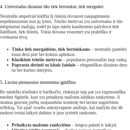
4. Universalus dizainas tiks tiek berniukui, tiek mergaitei
Neutralūs atspalviai leidžia šį rinkinį dovanoti naujagimiams
nepriklausomai nuo jų lyties. Triušio motyvas yra universalus ir itin
mėgstamas mažųjų, todėl jis taps mielu kasdieniniu palydovu tiek
žaidžiant, tiek ilsintis. Tokia dovana visuomet yra praktiška ir
vertinama tėvų.
Tinka tiek mergaitėms, tiek berniukams
– neutralūs pastelės
tonai dera prie bet kokios aplinkos.
Klasikinis triušio motyvas
– populiarus personažas tarp vaikų.
Paprasta derinti su kitais žaislais
– elegantiškas dizainas dera
su bet kuriuo interjeru.
5. Lavina pirmuosius motorinius įgūdžius
Be minkšto triušiuko ir barškučio, rinkinyje taip pat yra ergonomiška
medinė figūrėlė, kuri yra pritaikyta mažoms kūdikio rankytėms. Ji
skatina geresnę pirštų suspaudimo kontrolę bei lavina sugriebimo
refleksą. Tai ypač svarbu ankstyvajame amžiuje, kai mažylis dar tik
mokosi tvirtai laikyti daiktus ir juos tyrinėti rankomis.
Pritaikyta mažoms rankytėms
– lengva paimti ir laikyti.