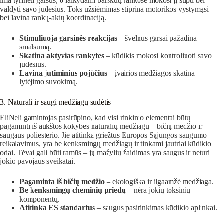
ima tyrinėti garsus, o laikydami barškutį rankose mokosi jį supti bei
valdyti savo judesius. Toks užsiėmimas stiprina motorikos vystymąsi
bei lavina rankų-akių koordinaciją.
Stimuliuoja garsinės reakcijas
– švelnūs garsai pažadina
smalsumą.
Skatina aktyvias rankytes
– kūdikis mokosi kontroliuoti savo
judesius.
Lavina jutiminius pojūčius
– įvairios medžiagos skatina
lytėjimo suvokimą.
3. Natūrali ir saugi medžiagų sudėtis
EliNeli gamintojas pasirūpino, kad visi rinkinio elementai būtų
pagaminti iš aukštos kokybės natūralių medžiagų – bičių medžio ir
saugaus poliesterio. Jie atitinka griežtus Europos Sąjungos saugumo
reikalavimus, yra be kenksmingų medžiagų ir tinkami jautriai kūdikio
odai. Tėvai gali būti ramūs – jų mažylių žaidimas yra saugus ir neturi
jokio pavojaus sveikatai.
Pagaminta iš bičių medžio
– ekologiška ir ilgaamžė medžiaga.
Be kenksmingų cheminių priedų
– nėra jokių toksinių
komponentų.
Atitinka ES standartus
– saugus pasirinkimas kūdikio aplinkai.