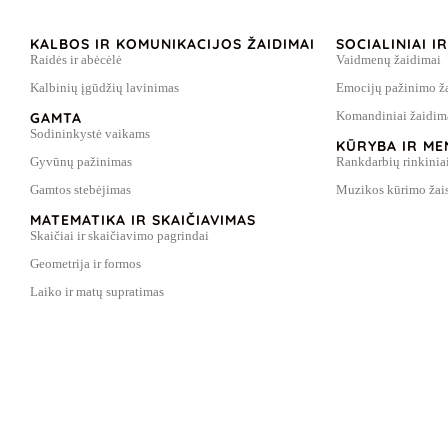
KALBOS IR KOMUNIKACIJOS ŽAIDIMAI
SOCIALINIAI I
Raidės ir abėcėlė
Vaidmenų žaidimai
Kalbinių įgūdžių lavinimas
Emocijų pažinimo ž
Komandiniai žaidim
GAMTA
Sodininkystė vaikams
KŪRYBA IR ME
Gyvūnų pažinimas
Rankdarbių rinkinia
Gamtos stebėjimas
Muzikos kūrimo žais
MATEMATIKA IR SKAIČIAVIMAS
Skaičiai ir skaičiavimo pagrindai
Geometrija ir formos
Laiko ir matų supratimas