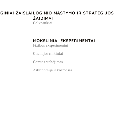
INIAI ŽAISLAI
LOGINIO MĄSTYMO IR STRATEGIJOS
ŽAIDIMAI
Galvosūkiai
MOKSLINIAI EKSPERIMENTAI
Fizikos eksperimentai
Chemijos rinkiniai
Gamtos stebėjimas
Astronomija ir kosmosas