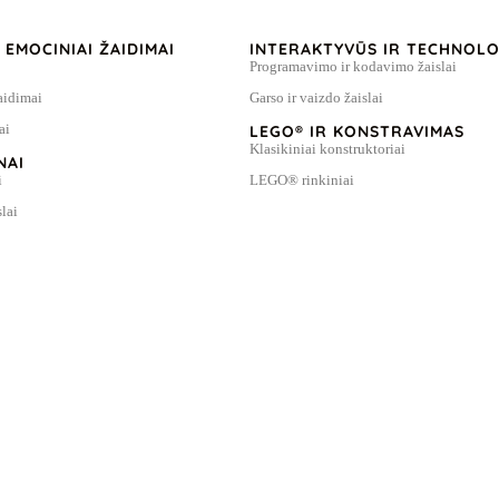
R EMOCINIAI ŽAIDIMAI
INTERAKTYVŪS IR TECHNOLOG
Programavimo ir kodavimo žaislai
aidimai
Garso ir vaizdo žaislai
ai
LEGO® IR KONSTRAVIMAS
Klasikiniai konstruktoriai
NAI
i
LEGO® rinkiniai
lai