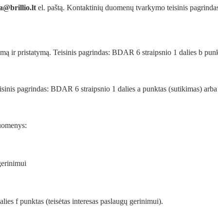
@brillio.lt
el. paštą. Kontaktinių duomenų tvarkymo teisinis pagrindas 
mą ir pristatymą. Teisinis pagrindas: BDAR 6 straipsnio 1 dalies b punk
sinis pagrindas: BDAR 6 straipsnio 1 dalies a punktas (sutikimas) arba 
duomenys:
erinimui
es f punktas (teisėtas interesas paslaugų gerinimui).