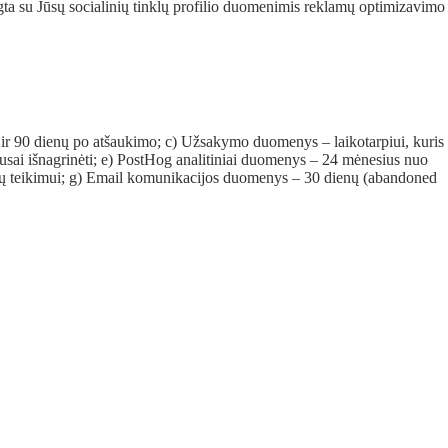
ngta su Jūsų socialinių tinklų profilio duomenimis reklamų optimizavimo
u ir 90 dienų po atšaukimo; c) Užsakymo duomenys – laikotarpiui, kuris
usai išnagrinėti; e) PostHog analitiniai duomenys – 24 mėnesius nuo
augų teikimui; g) Email komunikacijos duomenys – 30 dienų (abandoned