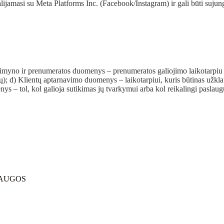
lijamasi su Meta Platforms Inc. (Facebook/Instagram) ir gali būti suju
lausimyno ir prenumeratos duomenys – prenumeratos galiojimo laikotarpi
; d) Klientų aptarnavimo duomenys – laikotarpiui, kuris būtinas užkla
ys – tol, kol galioja sutikimas jų tvarkymui arba kol reikalingi pasl
LAUGOS