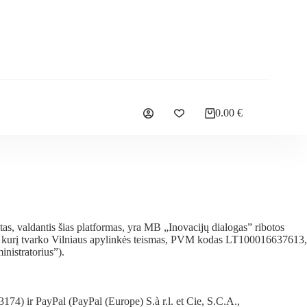
0.00
€
ktas, valdantis šias platformas, yra MB „Inovacijų dialogas” ribotos
strą, kurį tvarko Vilniaus apylinkės teismas, PVM kodas LT100016637613,
inistratorius”).
174) ir PayPal (PayPal (Europe) S.à r.l. et Cie, S.C.A.,