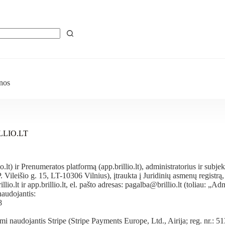
nos
LLIO.LT
lt) ir Prenumeratos platformą (app.brillio.lt), administratorius ir subje
P. Vileišio g. 15, LT-10306 Vilnius), įtraukta į Juridinių asmenų regi
.lt ir app.brillio.lt, el. pašto adresas: pagalba@brillio.lt (toliau: „Adm
audojantis:
8
naudojantis Stripe (Stripe Payments Europe, Ltd., Airija; reg. nr.: 513