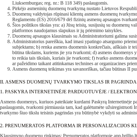
Liuksemburgas; reg. nr.: B 118 349) paslaugomis.
Pirkėjo asmeninių duomenų tvarkymą nustato Lietuvos Respubliko
Duomenų valdytojas rūpinasi klientų asmens duomenų tvarkymo 
Reglamentu (ES) 2016/679 dėl fizinių asmenų apsaugos tvarkant
Šios politikos tikslas yra: a) Jūsų teisių, susijusių su duomenų 
platformos naudojamus slapukus ir jų priėmimo taisykles.
Duomenų apsaugos klausimais su Administratoriumi galima susisiek
Administratorius pareiškia, kad imasi ypatingo atsargumo priemo
subjektams; b) renka asmens duomenis konkrečiais, aiškiais ir teis
būtina tikslams, kuriems jie yra tvarkomi; d) asmens duomenys yr
to reikia tais tikslais, kuriais jie tvarkomi; f) tvarko asmens d
ar pažeidimo taikant atitinkamas technines ar organizacines prie
Asmens duomenų teikimas yra savanoriškas, tačiau būtinas II pu
II. ASMENS DUOMENŲ TVARKYMO TIKSLAS IR PAGRINDA
1. PASKYRA INTERNETINĖJE PARDUOTUVĖJE / ELEKTRO
Asmens duomenys, kuriuos pateikiate kurdami Paskyrą Internetinėje pardu
paslaugomis, tvarkomi pirmiausia tam, kad galėtumėte užsiregistruoti 
tvarkymo šiuo tikslu teisinis pagrindas yra būtinybė vykdyti su adminis
2. PRENUMERATOS PLATFORMA IR PERSONALIZACIJOS KL
Klausimyno duomenų rinkimas: Prenumeratos platformoje app.brillio.lt 