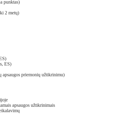
 a punktas)
ki 2 metų)
(ES)
s, ES)
 apsaugos priemonių užtikrinimu)
ijoje
amais apsaugos užtikrinimais
eikalavimų