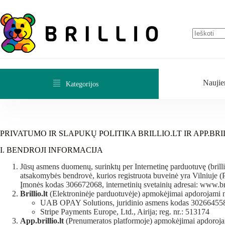
Naujie
Kategorijos
PRIVATUMO IR SLAPUKŲ POLITIKA BRILLIO.LT IR APP.BRI
I. BENDROJI INFORMACIJA
Jūsų asmens duomenų, surinktų per Internetinę parduotuvę (brillio.
atsakomybės bendrovė, kurios registruota buveinė yra Vilniuje (
Įmonės kodas 306672068, internetinių svetainių adresai: www.brillio
Brillio.lt
(Elektroninėje parduotuvėje) apmokėjimai apdorojami n
UAB OPAY Solutions, juridinio asmens kodas 30266455
Stripe Payments Europe, Ltd., Airija; reg. nr.: 513174
App.brillio.lt
(Prenumeratos platformoje) apmokėjimai apdorojami 