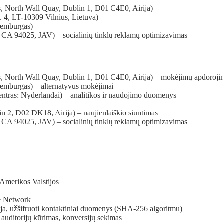
s, North Wall Quay, Dublin 1, D01 C4E0, Airija)
4, LT-10309 Vilnius, Lietuva)
ksemburgas)
, CA 94025, JAV) – socialinių tinklų reklamų optimizavimas
s, North Wall Quay, Dublin 1, D01 C4E0, Airija) – mokėjimų apdoroji
ksemburgas) – alternatyvūs mokėjimai
ntras: Nyderlandai) – analitikos ir naudojimo duomenys
in 2, D02 DK18, Airija) – naujienlaiškio siuntimas
, CA 94025, JAV) – socialinių tinklų reklamų optimizavimas
Amerikos Valstijos
e Network
ja, užšifruoti kontaktiniai duomenys (SHA-256 algoritmu)
auditorijų kūrimas, konversijų sekimas