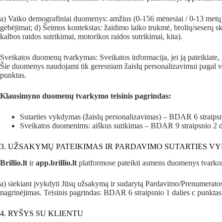
a) Vaiko demografiniai duomenys: amžius (0-156 mėnesiai / 0-13 metų), ly
gebėjimai; d) Šeimos kontekstas: žaidimo laiko trukmė, brolių/seserų s
kalbos raidos sutrikimai, motorikos raidos sutrikimai, kita).
Sveikatos duomenų tvarkymas: Sveikatos informacija, jei ją pateikiate
Šie duomenys naudojami tik geresniam žaislų personalizavimui pagal va
punktas.
Klausimyno duomenų tvarkymo teisinis pagrindas:
Sutarties vykdymas (žaislų personalizavimas) – BDAR 6 straipsni
Sveikatos duomenims: aiškus sutikimas – BDAR 9 straipsnio 2 da
3. UŽSAKYMŲ PATEIKIMAS IR PARDAVIMO SUTARTIES 
Brillio.lt
ir
app.brillio.lt
platformose pateikti asmens duomenys tvarko
a) siekiant įvykdyti Jūsų užsakymą ir sudarytą Pardavimo/Prenumeratos
nagrinėjimas. Teisinis pagrindas: BDAR 6 straipsnio 1 dalies c punktas
4. RYŠYS SU KLIENTU