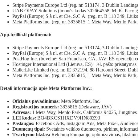
Stripe Payments Europe Ltd (reg. nr. 513174, 3 Dublin Landing
UAB OPAY Solutions (įmonės kodas 302664558, M. K. Paco g. 
PayPal (Europe) S.à r.l. et Cie, S.C.A. (reg. nr. B 118 349, Liu
Meta Platforms Inc. (reg. nr. 3835815, 1 Meta Way, Menlo Park
App.brillio.lt platformai:
Stripe Payments Europe Ltd (reg. nr. 513174, 3 Dublin Landing
PayPal (Europe) S.à r.l. et Cie, S.C.A. (reg. nr. B 118 349, Liu
PostHog Inc. (buveinė: San Francisco, CA, JAV; ES operacijų ce
Hostinger International Ltd (Lietuva, ES) – el. pašto pristatymas
MailerLite Limited (reg. nr. IE 372194, 88 Harcourt Street, Dubl
Meta Platforms Inc. (reg. nr. 3835815, 1 Meta Way, Menlo Park
Detali informacija apie Meta Platforms Inc.:
Oficialus pavadinimas:
Meta Platforms, Inc.
Registracijos numeris:
3835815 (Delaware, JAV)
Adresas:
1 Meta Way, Menlo Park, California 94025, Jungtinės 
LEI kodas:
BQ4BKCS1HXDV9HN80Z93
Paslaugos:
Facebook Ads, Instagram Ads, Meta Pixel, Audienc
Duomenų tipai:
Svetainės veiklos duomenys, pirkimų informaci
Tvarkymo tikslas:
Reklamų kampanijų optimizavimas, tikslinių 