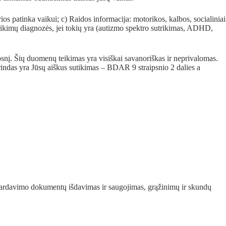
ios patinka vaikui; c) Raidos informacija: motorikos, kalbos, socialiniai
trikimų diagnozės, jei tokių yra (autizmo spektro sutrikimas, ADHD,
nį. Šių duomenų teikimas yra visiškai savanoriškas ir neprivalomas.
indas yra Jūsų aiškus sutikimas – BDAR 9 straipsnio 2 dalies a
) pardavimo dokumentų išdavimas ir saugojimas, grąžinimų ir skundų