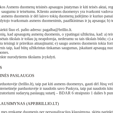
s Asmens duomenų teisinės apsaugos įstatymas ir kiti teisės aktai, re
saugumu ir teisėtumu. Kliento asmens duomenys yra tvarkomi vadovauj
 asmens duomenis ir dėl laisvo tokių duomenų judėjimo ir kuriuo pan
valdytojo tvarkomais asmens duomenimis, paaiškinimas ir jų apsauga; b) t
ti šiuo el. pašto adresu: pagalba@brillio.lt.
nių, kad apsaugotų asmenų duomenis, o ypatingai užtikrina, kad: a) tei
ėtais tikslais ir toliau jų neapdoroja, nederamu su tais tikslais būdu; c
a teisingi ir prireikus atnaujinami; e) saugo asmens duomenis tokia for
uomenis taip, kad būtų užtikrintas tinkamas saugumas, įskaitant apsaugą n
mones.
nkte nurodytiems tikslams įvykdyti.
S
NINĖS PASLAUGOS
otuvėje (brillio.lt), taip pat kiti asmens duomenys, gauti dėl Jūsų vei
Internetinėje parduotuvėje ir naudotis savo Paskyra, taip pat naudotis
tratoriumi sudarytą paslaugų sutartį – BDAR 6 straipsnio 1 dalies b pun
AUSIMYNAS (APP.BRILLIO.LT)
mes renkame duomenis per personalizacijos klausimyną, skirtą parinkti