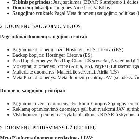
Teisinis pagrindas:
Jūsų sutikimas (BDAR 6 straipsnio 1 dalies
Duomenų lokacija:
Jungtinės Amerikos Valstijos
Saugojimo trukmė:
Pagal Meta duomenų saugojimo politikas (i
2. DUOMENŲ SAUGOJIMO VIETOS
Pagrindiniai duomenų saugojimo centrai:
Pagrindinė duomenų bazė: Hostinger VPS, Lietuva (ES)
Backup kopijos: Hostinger, Lietuva (ES)
PostHog duomenys: PostHog Cloud ES serveriai, Nyderlandai 
Mokėjimų duomenys: Stripe (Airija, ES), PayPal (Liuksemburga
MailerLite duomenys: MailerLite serveriai, Airija (ES)
Meta Pixel duomenys: Meta duomenų centrai, JAV (su adekvačių
Duomenų saugojimo principai:
Pagrindiniai verslo duomenys tvarkomi Europos Sąjungos teritor
Reklamų optimizavimo duomenys gali būti tvarkomi JAV su tink
Visi duomenų perdavimai vykdomi laikantis BDAR 5 skyriaus r
3. DUOMENŲ PERDAVIMAS UŽ EEE RIBŲ
Meta Platforms duomenų perdavimas į JAV: