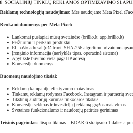
8. SOCIALINIŲ TINKLŲ REKLAMOS OPTIMIZAVIMO SLAPUK
Reklamų technologijų naudojimas:
Mes naudojame Meta Pixel (Facebo
Renkami duomenys per Meta Pixel:
Lankomai puslapiai mūsų svetainėse (brillio.lt, app.brillio.lt)
Peržiūrimi ir perkami produktai
El. pašto adresai (užšifruoti SHA-256 algoritmu privatumo apsau
Įrenginio informacija (naršyklės tipas, operacinė sistema)
Apytikslė buvimo vieta pagal IP adresą
Konversijų duomenys
Duomenų naudojimo tikslai:
Reklamų kampanijų efektyvumo matavimas
Tinkamų reklamų rodymas Facebook, Instagram ir partnerių svet
Tikslinių auditorijų kūrimas rinkodaros tikslais
Konversijų sekimas ir investicijų į reklamą grąžos matavimas
Svetainės funkcionalumo ir naudotojų patirties gerinimas
Teisinis pagrindas:
Jūsų sutikimas – BDAR 6 straipsnio 1 dalies a pun