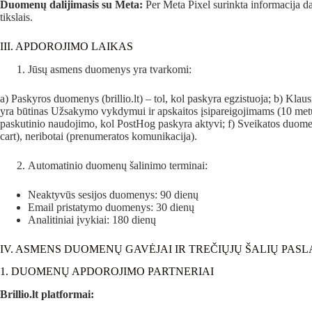
Duomenų dalijimasis su Meta:
Per Meta Pixel surinkta informacija da
tikslais.
III. APDOROJIMO LAIKAS
Jūsų asmens duomenys yra tvarkomi:
a) Paskyros duomenys (brillio.lt) – tol, kol paskyra egzistuoja; b) K
yra būtinas Užsakymo vykdymui ir apskaitos įsipareigojimams (10 metų)
paskutinio naudojimo, kol PostHog paskyra aktyvi; f) Sveikatos duomen
cart), neribotai (prenumeratos komunikacija).
Automatinio duomenų šalinimo terminai:
Neaktyvūs sesijos duomenys: 90 dienų
Email pristatymo duomenys: 30 dienų
Analitiniai įvykiai: 180 dienų
IV. ASMENS DUOMENŲ GAVĖJAI IR TREČIŲJŲ ŠALIŲ PAS
1. DUOMENŲ APDOROJIMO PARTNERIAI
Brillio.lt platformai: