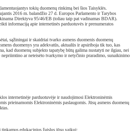
glamentuojantys tokių duomenų rinkimą bei šios Taisyklės.
antis 2016 m. balandžio 27 d. Europos Parlamento ir Tarybos
aikinama Direktyva 95/46/EB (toliau taip pat vadinamas BDAR).
eikti informaciją apie internetinės parduotuvės ir prenumeratos
sėtai, sąžiningai ir skaidriai tvarko asmens duomenis duomenų
) asmens duomenys yra adekvatūs, aktualūs ir apsiriboja tik tuo, kas
ma, kad duomenų subjekto tapatybę būtų galima nustatyti ne ilgiau, nei
uo nepriimtino ar neteisėto tvarkymo ir netyčinio praradimo, sunaikinimo
klos internetinėje parduotuvėje ir naudojimosi Elektroninėmis
 kitomis prieinamomis Elektroninėmis paslaugomis. Jūsų asmens duomenų
ktas.
 tinkamus edukacinius žaislus jūsų vaikui: