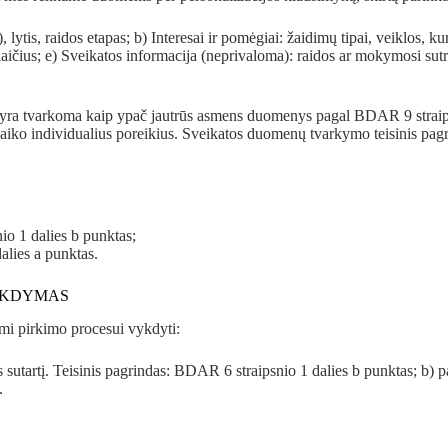
tis, raidos etapas; b) Interesai ir pomėgiai: žaidimų tipai, veiklos, kur
kaičius; e) Sveikatos informacija (neprivaloma): raidos ar mokymosi su
, yra tvarkoma kaip ypač jautrūs asmens duomenys pagal BDAR 9 straips
iko individualius poreikius. Sveikatos duomenų tvarkymo teisinis pagr
o 1 dalies b punktas;
lies a punktas.
VYKDYMAS
mi pirkimo procesui vykdyti:
 sutartį. Teisinis pagrindas: BDAR 6 straipsnio 1 dalies b punktas; b
.