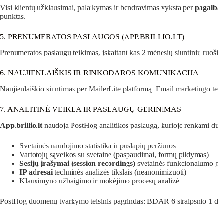
Visi klientų užklausimai, palaikymas ir bendravimas vyksta per
pagalba
punktas.
5. PRENUMERATOS PASLAUGOS (APP.BRILLIO.LT)
Prenumeratos paslaugų teikimas, įskaitant kas 2 mėnesių siuntinių ruoši
6. NAUJIENLAIŠKIS IR RINKODAROS KOMUNIKACIJA
Naujienlaiškio siuntimas per MailerLite platformą. Email marketingo tei
7. ANALITINĖ VEIKLA IR PASLAUGŲ GERINIMAS
App.brillio.lt
naudoja PostHog analitikos paslaugą, kurioje renkami 
Svetainės naudojimo statistika ir puslapių peržiūros
Vartotojų sąveikos su svetaine (paspaudimai, formų pildymas)
Sesijų įrašymai (session recordings)
svetainės funkcionalumo g
IP adresai
techninės analizės tikslais (neanonimizuoti)
Klausimyno užbaigimo ir mokėjimo procesų analizė
PostHog duomenų tvarkymo teisinis pagrindas: BDAR 6 straipsnio 1 dali