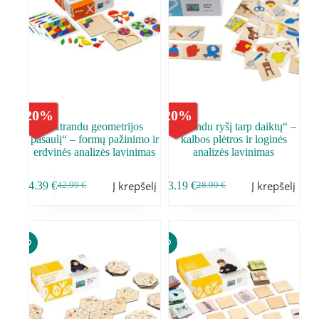
-
20
%
-
20
%
„Atrandu geometrijos
„Atrandu ryšį tarp daiktų“ –
pasaulį“ – formų pažinimo ir
kalbos plėtros ir loginės
erdvinės analizės lavinimas
analizės lavinimas
Į krepšelį
Į krepšelį
34.39
€
23.19
€
42.99
€
28.99
€