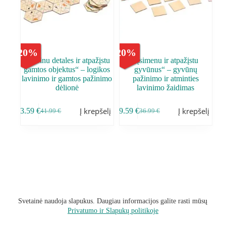
-
20
%
-
20
%
„Derinu detales ir atpažįstu
„Įsimenu ir atpažįstu
gamtos objektus“ – logikos
gyvūnus“ – gyvūnų
lavinimo ir gamtos pažinimo
pažinimo ir atminties
dėlionė
lavinimo žaidimas
Į krepšelį
Į krepšelį
33.59
€
29.59
€
41.99
€
36.99
€
Svetainė naudoja slapukus. Daugiau informacijos galite rasti mūsų
Privatumo ir Slapukų politikoje
Sąlygos ir taisyklės
Privatumo Politika
Grąžinimo politika
Kontaktai
Mano paskyra