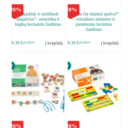
-
20
%
-
20
%
,,Atpažink ir surūšiuok
,,Kokia čia slepiasi spalva?“
atspalvius”- sensoriką ir
– vizualinės atminties ir
logiką lavinantis žaidimas
pastabumo lavinimo
žaidimas
Į krepšelį
Į krepšelį
18.39
€
18.39
€
22.99
€
22.99
€
-
20
%
-
20
%