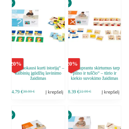
-
20
%
-
20
%
„Aš mokausi kurti istoriją“ –
„Aš suprantu skirtumus tarp
kalbinių įgūdžių lavinimo
pilno ir tuščio“ – tūrio ir
žaidimas
kiekio suvokimo žaidimas
Į krepšelį
Į krepšelį
24.79
€
18.39
€
30.99
€
22.99
€