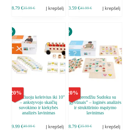
Į krepšelį
Į krepšelį
28.79
€
33.59
€
35.99
€
41.99
€
-
20
%
-
20
%
,,Skaičiuoju keleivius iki 10″
,,Sprendžiu Sudoku su
– ankstyvojo skaičių
gyvūnais” – loginės analizės
suvokimo ir kiekybės
ir struktūrinio mąstymo
analizės lavinimas
lavinimas
Į krepšelį
Į krepšelį
39.99
€
28.79
€
49.99
€
35.99
€