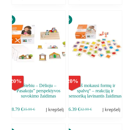
-
20
%
-
20
%
,,Stebiu – Dėlioju –
„Aš mokausi formų ir
Pasakoju” perspektyvos
spalvų“ – reakciją ir
suvokimo žaidimas
sensoriką lavinantis žaidimas
Į krepšelį
Į krepšelį
28.79
€
26.39
€
35.99
€
32.99
€