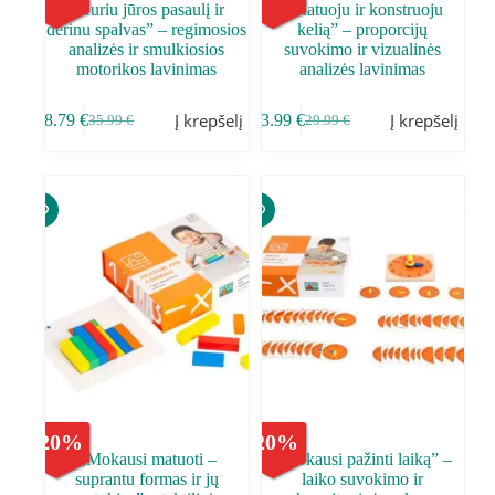
,,Kuriu jūros pasaulį ir
,,Matuoju ir konstruoju
derinu spalvas” – regimosios
kelią” – proporcijų
analizės ir smulkiosios
suvokimo ir vizualinės
motorikos lavinimas
analizės lavinimas
Į krepšelį
Į krepšelį
28.79
€
23.99
€
35.99
€
29.99
€
-
20
%
-
20
%
,,Mokausi matuoti –
,,Mokausi pažinti laiką” –
suprantu formas ir jų
laiko suvokimo ir