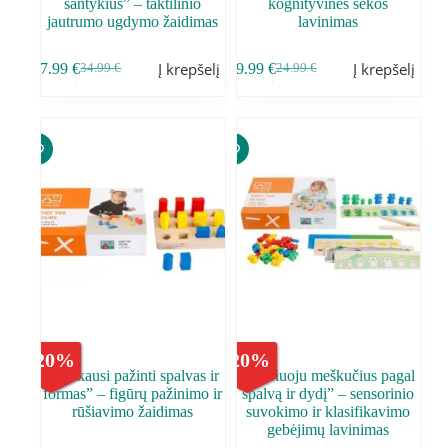
santykius” – taktilinio
kognityvinės sekos
jautrumo ugdymo žaidimas
lavinimas
Į krepšelį
Į krepšelį
27.99
€
19.99
€
34.99
€
24.99
€
-
20
%
-
20
%
,,Mokausi pažinti spalvas ir
,,Rūšiuoju meškučius pagal
formas” – figūrų pažinimo ir
spalvą ir dydį” – sensorinio
rūšiavimo žaidimas
suvokimo ir klasifikavimo
gebėjimų lavinimas