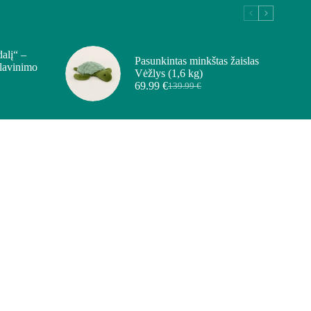
dalį“ –
Pasunkintas minkštas žaislas
 lavinimo
Vėžlys (1,6 kg)
69.99
€
139.99
€