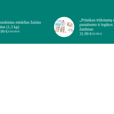
„Pritaikau trūkstamą 
sunkintas minkštas žaislas
pastabumo ir logikos
ūtas (1,3 kg)
žaidimas
.99
€
119.99
€
31.99
€
39.99
€