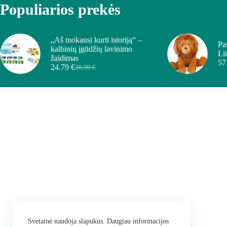
Populiarios prekės
„Aš mokausi kurti istoriją“ –
Pa
kalbinių įgūdžių lavinimo
Li
žaidimas
57
24.79
€
30.99
€
Svetainė naudoja slapukus. Daugiau informacijos