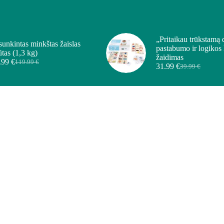
„Pritaikau trūkstamą 
sunkintas minkštas žaislas
pastabumo ir logikos
ūtas (1,3 kg)
žaidimas
.99
€
119.99
€
31.99
€
39.99
€