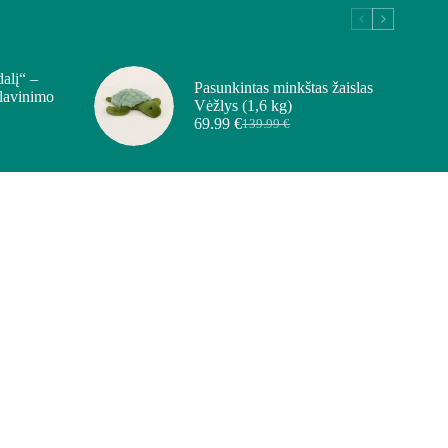
dalį“ –
Pasunkintas minkštas žaislas
 lavinimo
Vėžlys (1,6 kg)
69.99
€
139.99
€