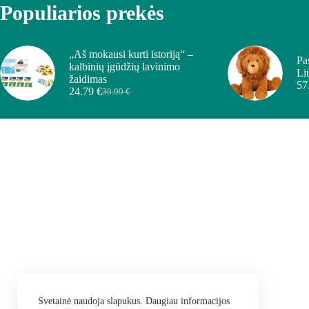
Populiarios prekės
„Aš mokausi kurti istoriją“ –
Pa
kalbinių įgūdžių lavinimo
Li
žaidimas
57
24.79
€
30.99
€
Svetainė naudoja slapukus. Daugiau informacijos