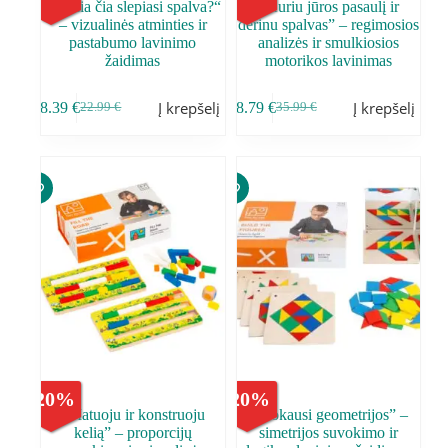
,,Kokia čia slepiasi spalva?“
,,Kuriu jūros pasaulį ir
– vizualinės atminties ir
derinu spalvas” – regimosios
pastabumo lavinimo
analizės ir smulkiosios
žaidimas
motorikos lavinimas
Į krepšelį
Į krepšelį
18.39
€
28.79
€
22.99
€
35.99
€
-
20
%
-
20
%
,,Matuoju ir konstruoju
,,Mokausi geometrijos” –
kelią” – proporcijų
simetrijos suvokimo ir