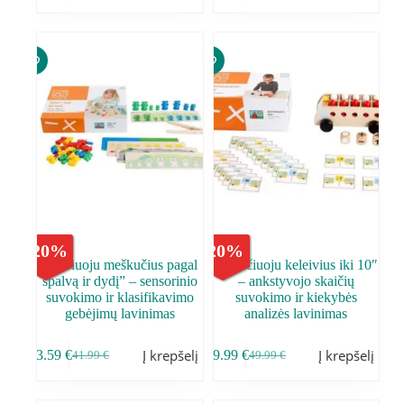
-
20
%
-
20
%
,,Rūšiuoju meškučius pagal
,,Skaičiuoju keleivius iki 10″
spalvą ir dydį” – sensorinio
– ankstyvojo skaičių
suvokimo ir klasifikavimo
suvokimo ir kiekybės
gebėjimų lavinimas
analizės lavinimas
Į krepšelį
Į krepšelį
33.59
€
39.99
€
41.99
€
49.99
€