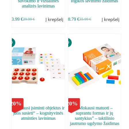
suvokimo ir vizualinės
logikos lavinimo žaidimas
analizės lavinimas
Į krepšelį
Į krepšelį
23.99
€
28.79
€
29.99
€
35.99
€
-
20
%
-
20
%
,,Mokausi įsiminti objektus ir
,,Mokausi matuoti –
juos susieti“ – kognityvinės
suprantu formas ir jų
atminties lavinimas
santykius” – taktilinio
jautrumo ugdymo žaidimas