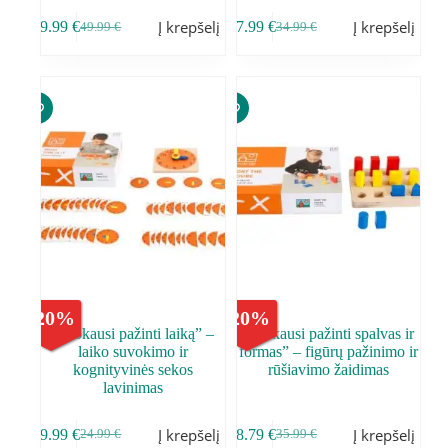
Į krepšelį
Į krepšelį
39.99
€
27.99
€
49.99
€
34.99
€
-
20
%
-
20
%
,,Mokausi pažinti laiką” –
,,Mokausi pažinti spalvas ir
laiko suvokimo ir
formas” – figūrų pažinimo ir
kognityvinės sekos
rūšiavimo žaidimas
lavinimas
Į krepšelį
Į krepšelį
19.99
€
28.79
€
24.99
€
35.99
€