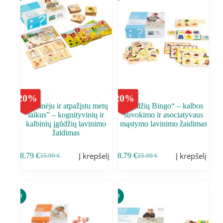
-
20
%
-
20
%
,,Tyrinėju ir atpažįstu metų
,,Žodžių Bingo“ – kalbos
laikus” – kognityvinių ir
suvokimo ir asociatyvaus
kalbinių įgūdžių lavinimo
mąstymo lavinimo žaidimas
žaidimas
Į krepšelį
Į krepšelį
28.79
€
28.79
€
35.99
€
35.99
€