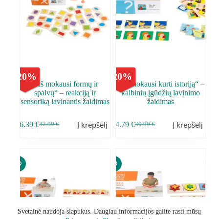
-
20
%
-
20
%
„Aš mokausi formų ir
„Aš mokausi kurti istoriją“ –
spalvų“ – reakciją ir
kalbinių įgūdžių lavinimo
sensoriką lavinantis žaidimas
žaidimas
Į krepšelį
Į krepšelį
26.39
€
24.79
€
32.99
€
30.99
€
Svetainė naudoja slapukus. Daugiau informacijos galite rasti mūsų