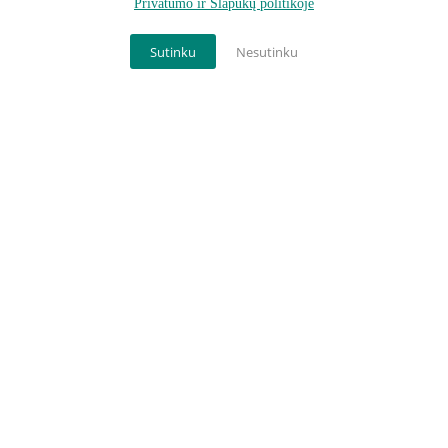
Privatumo ir Slapukų politikoje
Sutinku
Nesutinku
-
20
%
-
20
%
„Aš suprantu skirtumus tarp
„Atpažįstu formas ir kuriu
pilno ir tuščio“ – tūrio ir
gėles“ – kūrybiškumo ir
kiekio suvokimo žaidimas
smulkiosios motorikos
lavinimo žaidimas
Į krepšelį
Į krepšelį
18.39
€
28.79
€
22.99
€
35.99
€