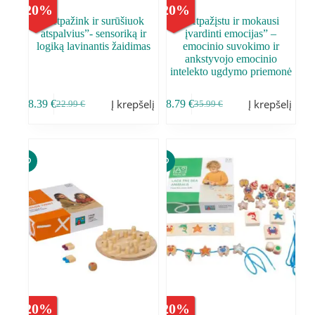
-
20
%
-
20
%
,,Atpažink ir surūšiuok
,,Atpažįstu ir mokausi
atspalvius”- sensoriką ir
įvardinti emocijas” –
logiką lavinantis žaidimas
emocinio suvokimo ir
ankstyvojo emocinio
intelekto ugdymo priemonė
Į krepšelį
Į krepšelį
18.39
€
28.79
€
22.99
€
35.99
€
-
20
%
-
20
%