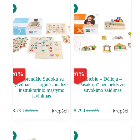
-
20
%
-
20
%
,,Sprendžiu Sudoku su
,,Stebiu – Dėlioju –
gyvūnais” – loginės analizės
Pasakoju” perspektyvos
ir struktūrinio mąstymo
suvokimo žaidimas
lavinimas
Į krepšelį
Į krepšelį
28.79
€
28.79
€
35.99
€
35.99
€