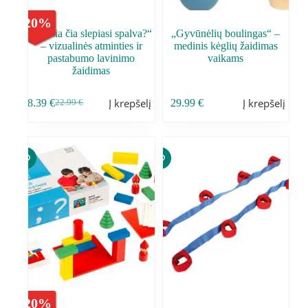
-
20
%
,,Kokia čia slepiasi spalva?“
„Gyvūnėlių boulingas“ –
– vizualinės atminties ir
medinis kėglių žaidimas
pastabumo lavinimo
vaikams
žaidimas
Į krepšelį
Į krepšelį
18.39
€
29.99
€
22.99
€
-
20
%