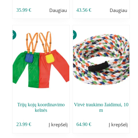
Daugiau
Daugiau
35.99
€
43.56
€
Trijų kojų koordinavimo
Virvė traukimo žaidimui, 10
kelnės
m
Į krepšelį
Į krepšelį
23.99
€
64.90
€