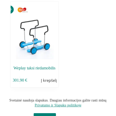
Weplay taksi riedamobilis
Į krepšelį
301.90
€
Svetainė naudoja slapukus. Daugiau informacijos galite rasti mūsų
Privatumo ir Slapukų politikoje
Sąlygos ir taisyklės
Privatumo Politika
Grąžinimo politika
Kontaktai
Mano paskyra