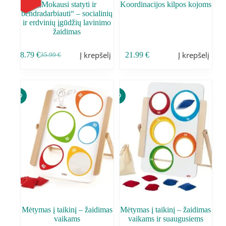
„Mokausi statyti ir
Koordinacijos kilpos kojoms
bendradarbiauti“ – socialinių
ir erdvinių įgūdžių lavinimo
žaidimas
Į krepšelį
Į krepšelį
28.79
€
21.99
€
35.99
€
Mėtymas į taikinį – žaidimas
Mėtymas į taikinį – žaidimas
vaikams
vaikams ir suaugusiems