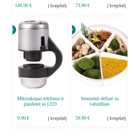
Į krepšelį
Į krepšelį
149.90
€
73.90
€
Mikroskopas telefonui ir
Sensorinė dėžutė su
planšetei su LED
vabzdžiais
Į krepšelį
Į krepšelį
9.99
€
59.99
€