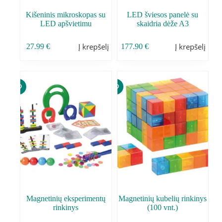
Kišeninis mikroskopas su
LED šviesos panelė su
LED apšvietimu
skaidria dėže A3
Į krepšelį
Į krepšelį
27.99
€
177.90
€
Magnetinių eksperimentų
Magnetinių kubelių rinkinys
rinkinys
(100 vnt.)