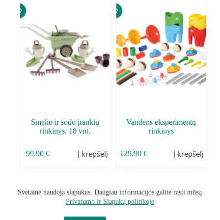
Smėlio ir sodo įrankių
Vandens eksperimentų
rinkinys, 18 vnt.
rinkinys
Į krepšelį
Į krepšelį
99.90
€
129.90
€
Svetainė naudoja slapukus. Daugiau informacijos galite rasti mūsų
Privatumo ir Slapukų politikoje
Sąlygos ir taisyklės
Privatumo Politika
Grąžinimo politika
Kontaktai
Mano paskyra