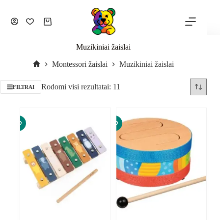
Muzikiniai žaislai
Montessori žaislai
Muzikiniai žaislai
Rodomi visi rezultatai: 11
FILTRAI