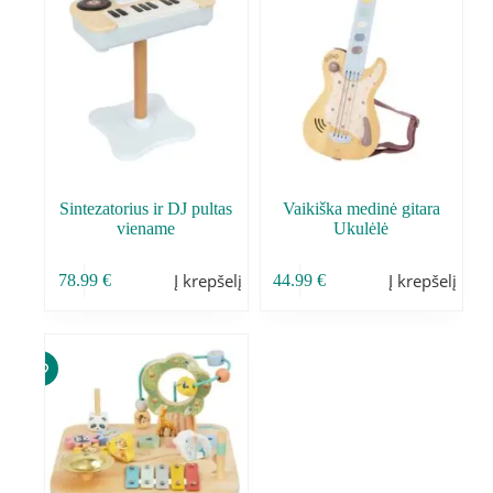
Sintezatorius ir DJ pultas
Vaikiška medinė gitara
viename
Ukulėlė
Į krepšelį
Į krepšelį
78.99
€
44.99
€