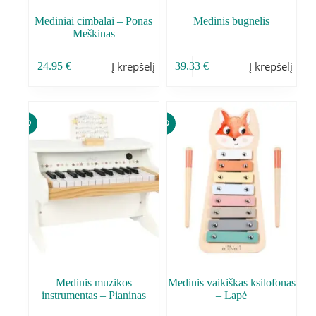
Mediniai cimbalai – Ponas
Medinis būgnelis
Meškinas
Į krepšelį
Į krepšelį
24.95
€
39.33
€
Medinis muzikos
Medinis vaikiškas ksilofonas
instrumentas – Pianinas
– Lapė