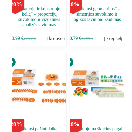
-
20
%
-
20
%
,,Matuoju ir konstruoju
,,Mokausi geometrijos” –
kelią” – proporcijų
simetrijos suvokimo ir
suvokimo ir vizualinės
logikos lavinimo žaidimas
analizės lavinimas
Į krepšelį
Į krepšelį
23.99
€
28.79
€
29.99
€
35.99
€
-
20
%
-
20
%
,,Mokausi pažinti laiką” –
,,Rūšiuoju meškučius pagal