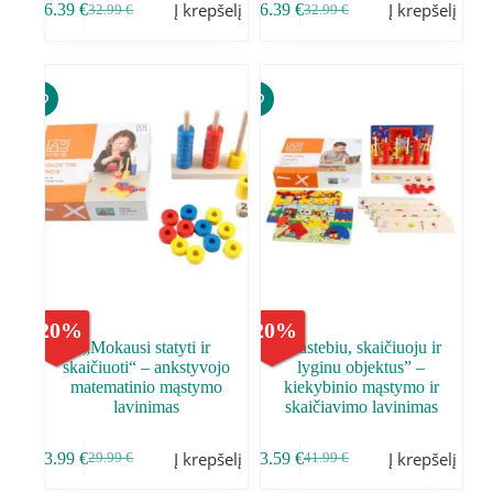
Į krepšelį
Į krepšelį
26.39
€
26.39
€
32.99
€
32.99
€
-
20
%
-
20
%
„Mokausi statyti ir
„Pastebiu, skaičiuoju ir
skaičiuoti“ – ankstyvojo
lyginu objektus” –
matematinio mąstymo
kiekybinio mąstymo ir
lavinimas
skaičiavimo lavinimas
Į krepšelį
Į krepšelį
23.99
€
33.59
€
29.99
€
41.99
€