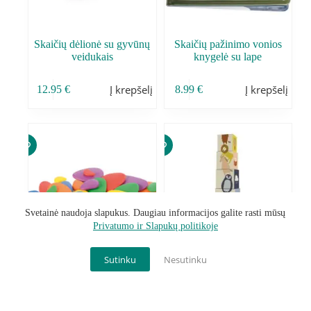
Skaičių dėlionė su gyvūnų
Skaičių pažinimo vonios
veidukais
knygelė su lape
Į krepšelį
Į krepšelį
12.95
€
8.99
€
Svetainė naudoja slapukus. Daugiau informacijos galite rasti mūsų
Privatumo ir Slapukų politikoje
Sutinku
Nesutinku
Spalvoti akmenėliai (36 vnt.
Spalvotos bokšto kaladėlės –