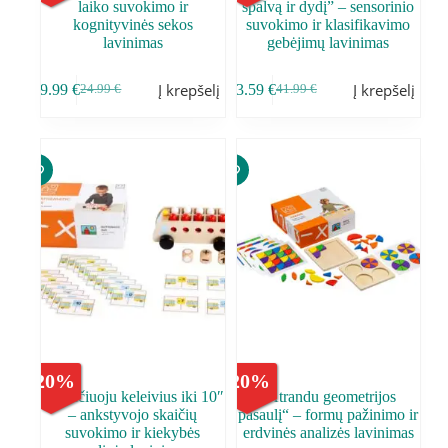
laiko suvokimo ir
spalvą ir dydį” – sensorinio
kognityvinės sekos
suvokimo ir klasifikavimo
lavinimas
gebėjimų lavinimas
Į krepšelį
Į krepšelį
19.99
€
33.59
€
24.99
€
41.99
€
-
20
%
-
20
%
,,Skaičiuoju keleivius iki 10″
„Atrandu geometrijos
– ankstyvojo skaičių
pasaulį“ – formų pažinimo ir
suvokimo ir kiekybės
erdvinės analizės lavinimas