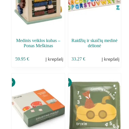
Medinis veiklos kubas –
Raidžių ir skaičių medinė
Ponas Meškinas
dėlionė
Į krepšelį
Į krepšelį
59.95
€
33.27
€