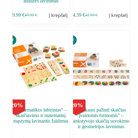
analizės lavinimas
Į krepšelį
Į krepšelį
39.99
€
34.39
€
49.99
€
42.99
€
-
20
%
-
20
%
„Matematikos labirintas“ –
„Mokausi pažinti skaičius
skaičiavimo ir matematinį
įvairiomis formomis” –
mąstymą lavinantis žaidimas
ankstyvojo skaičių suvokimo
ir geometrijos lavinimas