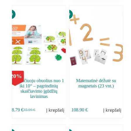
-
20
%
„Skaičiuoju obuolius nuo 1
Matematinė dėžutė su
iki 10“ – pagrindinių
magnetais (23 vnt.)
skaičiavimo įgūdžių
lavinimas
Į krepšelį
Į krepšelį
28.79
€
108.90
€
35.99
€