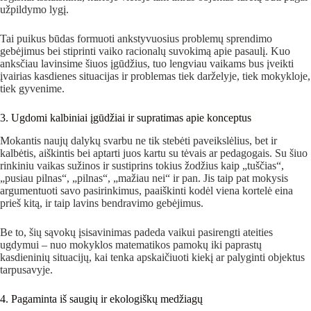
užpildymo lygį.
Tai puikus būdas formuoti ankstyvuosius problemų sprendimo
gebėjimus bei stiprinti vaiko racionalų suvokimą apie pasaulį. Kuo
anksčiau lavinsime šiuos įgūdžius, tuo lengviau vaikams bus įveikti
įvairias kasdienes situacijas ir problemas tiek darželyje, tiek mokykloje,
tiek gyvenime.
3. Ugdomi kalbiniai įgūdžiai ir supratimas apie konceptus
Mokantis naujų dalykų svarbu ne tik stebėti paveikslėlius, bet ir
kalbėtis, aiškintis bei aptarti juos kartu su tėvais ar pedagogais. Su šiuo
rinkiniu vaikas sužinos ir sustiprins tokius žodžius kaip „tuščias“,
„pusiau pilnas“, „pilnas“, „mažiau nei“ ir pan. Jis taip pat mokysis
argumentuoti savo pasirinkimus, paaiškinti kodėl viena kortelė eina
prieš kitą, ir taip lavins bendravimo gebėjimus.
Be to, šių sąvokų įsisavinimas padeda vaikui pasirengti ateities
ugdymui – nuo mokyklos matematikos pamokų iki paprastų
kasdieninių situacijų, kai tenka apskaičiuoti kiekį ar palyginti objektus
tarpusavyje.
4. Pagaminta iš saugių ir ekologiškų medžiagų