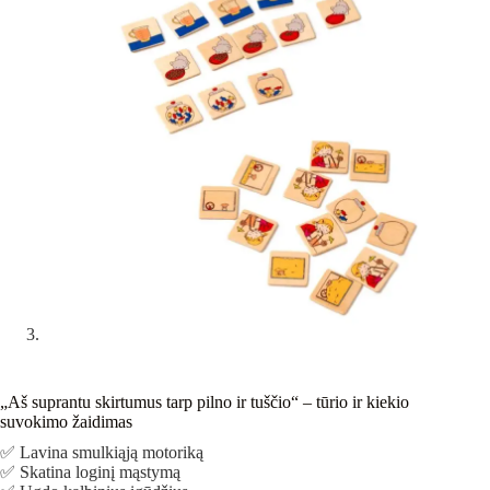
„Aš suprantu skirtumus tarp pilno ir tuščio“ – tūrio ir kiekio
suvokimo žaidimas
✅ Lavina smulkiąją motoriką
✅ Skatina loginį mąstymą