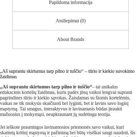
Papildoma informacija
Atsiliepimai (0)
About Brands
„Aš suprantu skirtumus tarp pilno ir tuščio“ – tūrio ir kiekio suvokimo
žaidimas
„Aš suprantu skirtumus tarp pilno ir tuščio“
– tai unikalus
edukacinis kortelių žaidimas, kuris padės jūsų vaikui lengvai suprasti
pagrindines tūrio ir kiekio sąvokas. Žaisdamas su šiomis kortelėmis,
vaikas ne tik mokysis skaičiuoti bei lyginti, bet ir lavins savo loginį
mąstymą. Tai smagus, interaktyvus ir lavinamasis būdas įtraukti
mažuosius į mokymąsi, neapkraunant jų sudėtinga teorija.
Jei ieškote prasmingos lavinamosios priemonės savo vaikui, kuri
skatintų kritinį mąstymą ir pažinimą bei būtų visiškai saugi naudoti, šis