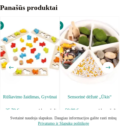
Panašūs produktai
Rūšiavimo žaidimas, Gyvūnai
Sensorinė dėžutė „Ūkis“
Į krepšelį
Į krepšelį
35.70
€
59.99
€
Svetainė naudoja slapukus. Daugiau informacijos galite rasti mūsų
Privatumo ir Slapukų politikoje
Sąlygos ir taisyklės
Privatumo Politika