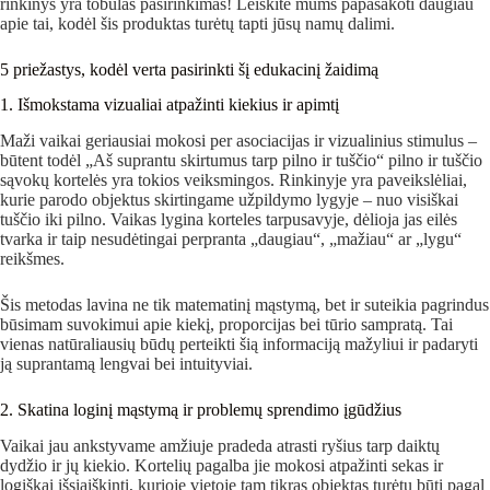
rinkinys yra tobulas pasirinkimas! Leiskite mums papasakoti daugiau
apie tai, kodėl šis produktas turėtų tapti jūsų namų dalimi.
5 priežastys, kodėl verta pasirinkti šį edukacinį žaidimą
1. Išmokstama vizualiai atpažinti kiekius ir apimtį
Maži vaikai geriausiai mokosi per asociacijas ir vizualinius stimulus –
būtent todėl „Aš suprantu skirtumus tarp pilno ir tuščio“ pilno ir tuščio
sąvokų kortelės yra tokios veiksmingos. Rinkinyje yra paveikslėliai,
kurie parodo objektus skirtingame užpildymo lygyje – nuo visiškai
tuščio iki pilno. Vaikas lygina korteles tarpusavyje, dėlioja jas eilės
tvarka ir taip nesudėtingai perpranta „daugiau“, „mažiau“ ar „lygu“
reikšmes.
Šis metodas lavina ne tik matematinį mąstymą, bet ir suteikia pagrindus
būsimam suvokimui apie kiekį, proporcijas bei tūrio sampratą. Tai
vienas natūraliausių būdų perteikti šią informaciją mažyliui ir padaryti
ją suprantamą lengvai bei intuityviai.
2. Skatina loginį mąstymą ir problemų sprendimo įgūdžius
Vaikai jau ankstyvame amžiuje pradeda atrasti ryšius tarp daiktų
dydžio ir jų kiekio. Kortelių pagalba jie mokosi atpažinti sekas ir
logiškai išsiaiškinti, kurioje vietoje tam tikras objektas turėtų būti pagal