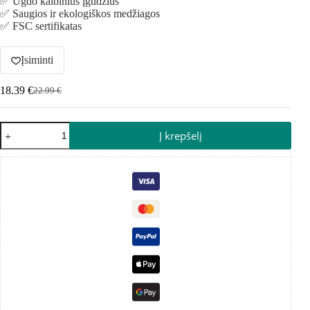
✅ Ugdo kalbinius įgūdžius
✅ Saugios ir ekologiškos medžiagos
✅ FSC sertifikatas
Įsiminti
18.39
€
22.99
€
Į krepšelį