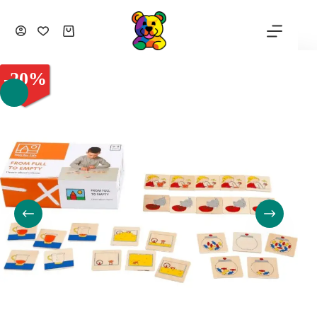
-
20
%