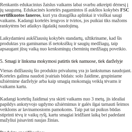
Renkantis edukacinius žaislus vaikams labai svarbu atkreipti dėmesį į
jų saugumą. Edukacinės kortelės pagamintos iš aukštos kokybės
FSC
sertifikuotos faneros
, kuri yra draugiška aplinkai ir visiškai saugi
vaikams. Kadangi kortelės lengvos ir tvirtos, jos puikiai tiks mažoms
rankytėms bei atlaikys ilgalaikį naudojimą.
Laikydamiesi aukščiausių kokybės standartų, užtikriname, kad šis
produktas yra gaminamas iš netoksiškų ir saugių medžiagų, taip
apsaugant jūsų vaiką nuo kenksmingų cheminių medžiagų poveikio.
5. Smagi ir linksma mokymosi patirtis tiek namuose, tiek darželyje
Vienas didžiausių šio produkto privalumų yra jo lankstumas naudojant.
Korteles galima naudoti įvairiais būdais: solo žaidime, grupiniame
užsiėmime darželyje arba kaip smagią mokomąją veiklą tėvams ir
vaikams kartu.
Kadangi kortelių žaidimai yra skirti vaikams nuo 3 metų, jis idealiai
papildys ankstyvojo ugdymo užsiėmimus ir galės ilgai tarnauti šeimos
veikloms ar lavinamosioms pamokoms. Taip pat tai puikus būdas
stiprinti tėvų ir vaikų ryšį, kartu smagiai leidžiant laiką bei padedant
mažyliui įsisavinti naujas žinias.