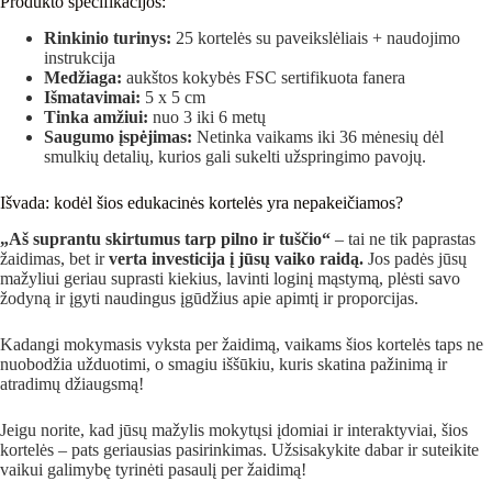
Produkto specifikacijos:
Rinkinio turinys:
25 kortelės su paveikslėliais + naudojimo
instrukcija
Medžiaga:
aukštos kokybės FSC sertifikuota fanera
Išmatavimai:
5 x 5 cm
Tinka amžiui:
nuo 3 iki 6 metų
Saugumo įspėjimas:
Netinka vaikams iki 36 mėnesių dėl
smulkių detalių, kurios gali sukelti užspringimo pavojų.
Išvada: kodėl šios edukacinės kortelės yra nepakeičiamos?
„Aš suprantu skirtumus tarp pilno ir tuščio“
– tai ne tik paprastas
žaidimas, bet ir
verta investicija į jūsų vaiko raidą.
Jos padės jūsų
mažyliui geriau suprasti kiekius, lavinti loginį mąstymą, plėsti savo
žodyną ir įgyti naudingus įgūdžius apie apimtį ir proporcijas.
Kadangi mokymasis vyksta per žaidimą, vaikams šios kortelės taps ne
nuobodžia užduotimi, o smagiu iššūkiu, kuris skatina pažinimą ir
atradimų džiaugsmą!
Jeigu norite, kad jūsų mažylis mokytųsi įdomiai ir interaktyviai, šios
kortelės – pats geriausias pasirinkimas. Užsisakykite dabar ir suteikite
vaikui galimybę tyrinėti pasaulį per žaidimą!