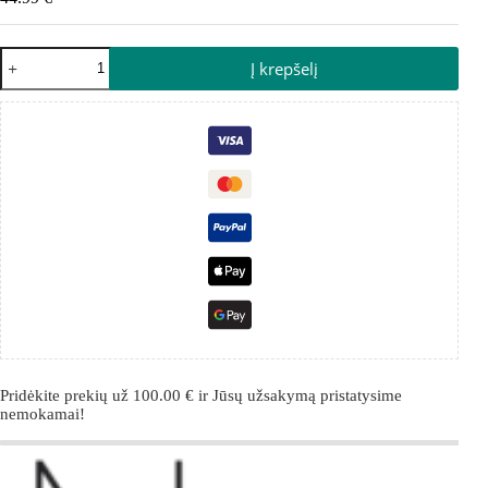
Į krepšelį
Pridėkite prekių už
100.00
€
ir Jūsų užsakymą pristatysime
nemokamai!