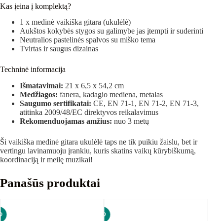
Kas įeina į komplektą?
1 x medinė vaikiška gitara (ukulėlė)
Aukštos kokybės stygos su galimybe jas įtempti ir suderinti
Neutralios pastelinės spalvos su miško tema
Tvirtas ir saugus dizainas
Techninė informacija
Išmatavimai:
21 x 6,5 x 54,2 cm
Medžiagos:
fanera, kadagio mediena, metalas
Saugumo sertifikatai:
CE, EN 71-1, EN 71-2, EN 71-3,
atitinka 2009/48/EC direktyvos reikalavimus
Rekomenduojamas amžius:
nuo 3 metų
Ši vaikiška medinė gitara ukulėlė taps ne tik puikiu žaislu, bet ir
vertingu lavinamuoju įrankiu, kuris skatins vaikų kūrybiškumą,
koordinaciją ir meilę muzikai!
Panašūs produktai