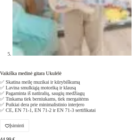
Vaikiška medinė gitara Ukulėlė
✅ Skatina meilę muzikai ir kūrybiškumą
✅ Lavina smulkiąją motoriką ir klausą
✅ Pagaminta iš natūralių, saugių medžiagų
✅ Tinkama tiek berniukams, tiek mergaitėms
✅ Puikiai dera prie minimalistinio interjero
✅ CE, EN 71-1, EN 71-2 ir EN 71-3 sertifikatai
Įsiminti
44.99
€