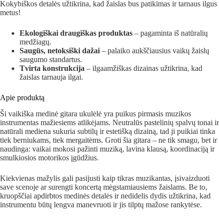
Kokybiškos detalės užtikrina, kad žaislas bus patikimas ir tarnaus ilgus
metus!
Ekologiškai draugiškas produktas
– pagaminta iš natūralių
medžiagų.
Saugūs, netoksiški dažai
– palaiko aukščiausius vaikų žaislų
saugumo standartus.
Tvirta konstrukcija
– ilgaamžiškas dizainas užtikrina, kad
žaislas tarnauja ilgai.
Apie produktą
Ši vaikiška medinė gitara ukulėlė yra puikus pirmasis muzikos
instrumentas mažiesiems atlikėjams. Neutralūs pastelinių spalvų tonai ir
natūrali mediena sukuria subtilų ir estetišką dizainą, tad ji puikiai tinka
tiek berniukams, tiek mergaitėms. Groti šia gitara – ne tik smagu, bet ir
naudinga: vaikai mokosi pažinti muziką, lavina klausą, koordinaciją ir
smulkiosios motorikos įgūdžius.
Kiekvienas mažylis gali pasijusti kaip tikras muzikantas, įsivaizduoti
save scenoje ar surengti koncertą mėgstamiausiems žaislams. Be to,
kruopščiai apdirbtos medinės detalės ir nedidelis dydis užtikrina, kad
instrumentu būtų lengva manevruoti ir jis tilptų mažose rankytėse.