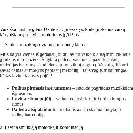
Vaikiška medinė gitara Ukulėlė: 5 priežastys, kodėl ji skatina vaikų
kūrybiškumą ir lavina motorinius įgūdžius
1. Skatina muzikinį suvokimą ir ritminę klausą
Muzika yra vienas iš geriausių būdų lavinti vaiko klausą ir muzikinius
įgūdžius nuo mažens. Ši gitara padeda vaikams atpažinti garsus,
melodijas bei ritmą, skatindama jų muzikinį augimą. Vaikai gali kurti
savas dainas ar mokytis paprastų melodijų – tai smagus ir naudingas
būdas lavinti klausos pojūtį!
Puikus pirmasis instrumentas
– suteikia pagrindus muzikiniam
išprusimui.
Lavina ritmo pojūtį
– vaikai mokosi skirti ir kurti skirtingus
ritmus.
Padeda atsipalaiduoti
– malonūs garsai skatina ramybę ir
vidinę harmoniją.
2. Lavina smulkiąją motoriką ir koordinaciją