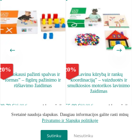
20
%
-
20
%
-
20
,,Mokausi pažinti spalvas ir
„Lavinu kūrybą ir rankų
„At
formas” – figūrų pažinimo ir
koordinaciją” – vaizduotės ir
an
rūšiavimo žaidimas
smulkiosios motorikos lavinimo
žaidimas
35.
Į krepšelį
Į krepšelį
28.79
€
55.99
€
35.99
€
69.99
€
Svetainė naudoja slapukus. Daugiau informacijos galite rasti mūsų
Privatumo ir Slapukų politikoje
Sąlygos ir taisyklės
Privatumo Politika
Grąžinimo politika
Kontaktai
Mano paskyra
Become Our Partner
Sutinku
Nesutinku