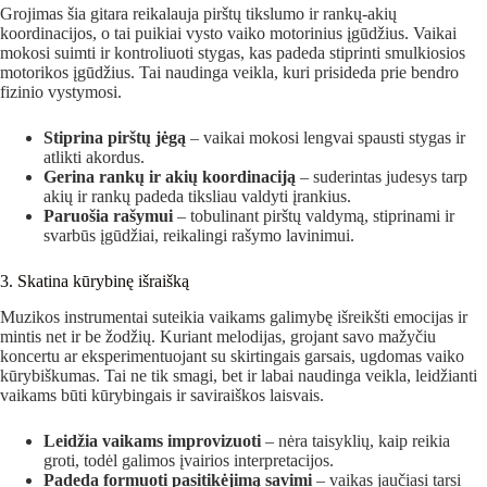
Grojimas šia gitara reikalauja pirštų tikslumo ir rankų-akių
koordinacijos, o tai puikiai vysto vaiko motorinius įgūdžius. Vaikai
mokosi suimti ir kontroliuoti stygas, kas padeda stiprinti smulkiosios
motorikos įgūdžius. Tai naudinga veikla, kuri prisideda prie bendro
fizinio vystymosi.
Stiprina pirštų jėgą
– vaikai mokosi lengvai spausti stygas ir
atlikti akordus.
Gerina rankų ir akių koordinaciją
– suderintas judesys tarp
akių ir rankų padeda tiksliau valdyti įrankius.
Paruošia rašymui
– tobulinant pirštų valdymą, stiprinami ir
svarbūs įgūdžiai, reikalingi rašymo lavinimui.
3. Skatina kūrybinę išraišką
Muzikos instrumentai suteikia vaikams galimybę išreikšti emocijas ir
mintis net ir be žodžių. Kuriant melodijas, grojant savo mažyčiu
koncertu ar eksperimentuojant su skirtingais garsais, ugdomas vaiko
kūrybiškumas. Tai ne tik smagi, bet ir labai naudinga veikla, leidžianti
vaikams būti kūrybingais ir saviraiškos laisvais.
Leidžia vaikams improvizuoti
– nėra taisyklių, kaip reikia
groti, todėl galimos įvairios interpretacijos.
Padeda formuoti pasitikėjimą savimi
– vaikas jaučiasi tarsi