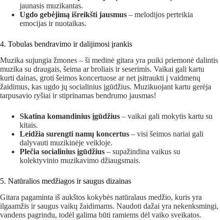
jaunasis muzikantas.
Ugdo gebėjimą išreikšti jausmus
– melodijos perteikia
emocijas ir nuotaikas.
4. Tobulas bendravimo ir dalijimosi įrankis
Muzika sujungia žmones – ši medinė gitara yra puiki priemonė dalintis
muzika su draugais, šeima ar broliais ir seserimis. Vaikai gali kartu
kurti dainas, groti šeimos koncertuose ar net įsitraukti į vaidmenų
žaidimus, kas ugdo jų socialinius įgūdžius. Muzikuojant kartu gerėja
tarpusavio ryšiai ir stiprinamas bendrumo jausmas!
Skatina komandinius įgūdžius
– vaikai gali mokytis kartu su
kitais.
Leidžia surengti namų koncertus
– visi šeimos nariai gali
dalyvauti muzikinėje veikloje.
Plečia socialinius įgūdžius
– supažindina vaikus su
kolektyvinio muzikavimo džiaugsmais.
5. Natūralios medžiagos ir saugus dizainas
Gitara pagaminta iš aukštos kokybės natūralaus medžio, kuris yra
ilgaamžis ir saugus vaikų žaidimams. Naudoti dažai yra nekenksmingi,
vandens pagrindu, todėl galima būti ramiems dėl vaiko sveikatos.