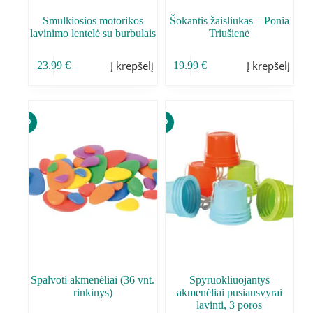
Smulkiosios motorikos
Šokantis žaisliukas – Ponia
lavinimo lentelė su burbulais
Triušienė
Į krepšelį
Į krepšelį
23.99
€
19.99
€
Spalvoti akmenėliai (36 vnt.
Spyruokliuojantys
rinkinys)
akmenėliai pusiausvyrai
lavinti, 3 poros