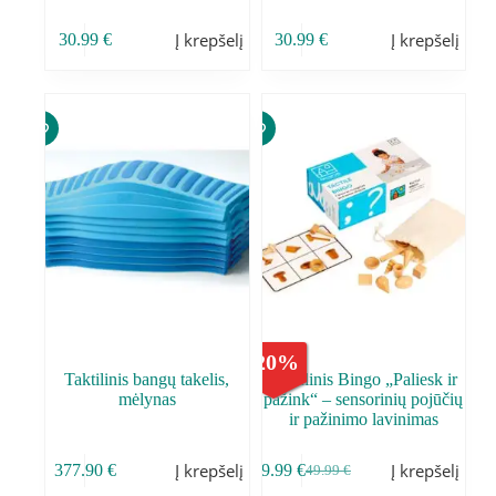
Į krepšelį
Į krepšelį
30.99
€
30.99
€
-
20
%
Taktilinis bangų takelis,
Taktilinis Bingo „Paliesk ir
mėlynas
pažink“ – sensorinių pojūčių
ir pažinimo lavinimas
Į krepšelį
Į krepšelį
377.90
€
39.99
€
49.99
€