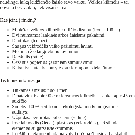
naudingai laiką leidžiančio žaislo savo vaikui. Veiklos kilimėlis – tai
dovana tiek vaikui, tiek visai šeimai.
Kas įeina į rinkinį?
Minkštas veiklos kilimėlis su liūto dizainu (Ponas Liūtas)
Dvi nuimamos lankinės arkos žaislams pakabinti
Dantukas (teether)
Saugus veidrodėlis vaiko pažinimui lavinti
Mediniai žiedai griebimo lavinimui
Barškutis (rattle)
Čežantis popierius garsiniam stimuliavimui
Kabantys kutai bei ausytės su skirtingomis tekstūromis
Techninė informacija
Tinkamas amžius: nuo 3 mėn.
Išmatavimai: apie 90 cm skersmens kilimėlis + lankai apie 45 cm
aukščio
Sudėtis: 100% sertifikuota ekologiška medvilnė (išorinis
audinys)
Užpildas: perdirbtas poliesteris (viduje)
Priedai: medis (žiedai), plastikas (veidrodėlis), tekstiliniai
elementai su garsais/tekstūromis
Priežiūra: rekomenduojama valyti drėgna šluoste arba skalbti