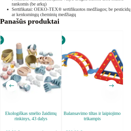
rankomis (be arkų)
Sertifikatai: OEKO-TEX® sertifikuotos medžiagos; be pesticidų
ar kenksmingų cheminių medžiagų
Panašūs produktai
Ekologiškas smėlio žaidimų
Balansavimo tiltas ir laipiojimo
M
rinkinys, 43 dalys
trikampis