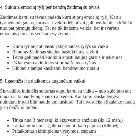
4. Sukuria emocinį ryšį per bendrą žaidimą su tėvais
Žaidimas kartu su tėvais padeda kurti stiprų emocinį ryšį. Kartu
tyrinėdami garsus, formas ir veidrodėlį, tėvai gali bendrauti su kūdikiu
nuo pat pirmųjų dienų. Tai ne tik linksma veikla, bet ir svarbus
emocinis pamatas sveikam vystymuisi.
Kartu tyrinėjant pasaulį stiprinamas ryšys su vaiku
Bendras žaidimas skatina pasitikėjimą savimi
Tėvai gali padėti kūdikiui atrasti naujus garsus ir tekstūras
Džiaugsmo akimirkos stiprina šeimos ryšius
Kilimėlis tampa kasdieniu bendravimo ritualu
5. Ilgaamžis ir pritaikomas augančiam vaikui
Šis veiklos kilimėlis sukurtas augti kartu su vaiku – nuo gulėjimo ant
nugaros iki bandymų šliaužti ar sėdėti. Kai kurie žaislai lengvai
nuimami ir gali būti naudojami atskirai. Tai investicija į ilgalaikę naudą
jūsų mažylio raidai.
Tinka nuo 3 mėnesių iki aktyvesnio amžiaus (iki 12 mėn.)
Lankai nuimami – galima naudoti kaip paprastą kilimėlį
Pritaikomas skirtingiems vystymosi etapams