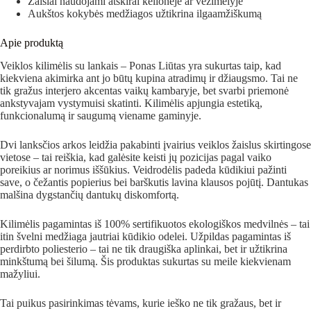
Žaislai naudojami atskirai kelionėje ar vežimėlyje
Aukštos kokybės medžiagos užtikrina ilgaamžiškumą
Apie produktą
Veiklos kilimėlis su lankais – Ponas Liūtas yra sukurtas taip, kad
kiekviena akimirka ant jo būtų kupina atradimų ir džiaugsmo. Tai ne
tik gražus interjero akcentas vaikų kambaryje, bet svarbi priemonė
ankstyvajam vystymuisi skatinti. Kilimėlis apjungia estetiką,
funkcionalumą ir saugumą viename gaminyje.
Dvi lanksčios arkos leidžia pakabinti įvairius veiklos žaislus skirtingose
vietose – tai reiškia, kad galėsite keisti jų pozicijas pagal vaiko
poreikius ar norimus iššūkius. Veidrodėlis padeda kūdikiui pažinti
save, o čežantis popierius bei barškutis lavina klausos pojūtį. Dantukas
malšina dygstančių dantukų diskomfortą.
Kilimėlis pagamintas iš 100% sertifikuotos ekologiškos medvilnės – tai
itin švelni medžiaga jautriai kūdikio odelei. Užpildas pagamintas iš
perdirbto poliesterio – tai ne tik draugiška aplinkai, bet ir užtikrina
minkštumą bei šilumą. Šis produktas sukurtas su meile kiekvienam
mažyliui.
Tai puikus pasirinkimas tėvams, kurie ieško ne tik gražaus, bet ir