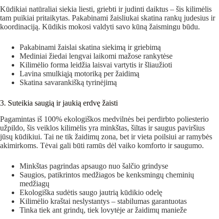
Kūdikiai natūraliai siekia liesti, griebti ir judinti daiktus – šis kilimėlis
tam puikiai pritaikytas. Pakabinami žaisliukai skatina rankų judesius ir
koordinaciją. Kūdikis mokosi valdyti savo kūną žaismingu būdu.
Pakabinami žaislai skatina siekimą ir griebimą
Mediniai žiedai lengvai laikomi mažose rankytėse
Kilimėlio forma leidžia laisvai vartytis ir šliaužioti
Lavina smulkiąją motoriką per žaidimą
Skatina savarankišką tyrinėjimą
3. Suteikia saugią ir jaukią erdvę žaisti
Pagamintas iš 100% ekologiškos medvilnės bei perdirbto poliesterio
užpildo, šis veiklos kilimėlis yra minkštas, šiltas ir saugus paviršius
jūsų kūdikiui. Tai ne tik žaidimų zona, bet ir vieta poilsiui ar ramybės
akimirkoms. Tėvai gali būti ramūs dėl vaiko komforto ir saugumo.
Minkštas pagrindas apsaugo nuo šalčio grindyse
Saugios, patikrintos medžiagos be kenksmingų cheminių
medžiagų
Ekologiška sudėtis saugo jautrią kūdikio odelę
Kilimėlio kraštai neslystantys – stabilumas garantuotas
Tinka tiek ant grindų, tiek lovytėje ar žaidimų manieže