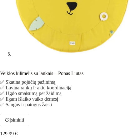
Veiklos kilimėlis su lankais – Ponas Liūtas
✅ Skatina pojūčių pažinimą
✅ Lavina rankų ir akių koordinaciją
✅ Ugdo smalsumą per žaidimą
✅ Ilgam išlaiko vaiko dėmesį
✅ Saugus ir patogus žaisti
Įsiminti
129.99
€