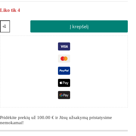
Liko tik 4
Į krepšelį
Pridėkite prekių už
100.00
€
ir Jūsų užsakymą pristatysime
nemokamai!