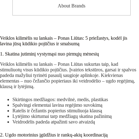
About Brands
Veiklos kilimėlis su lankais – Ponas Liūtas: 5 priežastys, kodėl jis
lavina jūsų kūdikio pojūčius ir smalsumą
1. Skatina jutiminį vystymąsi nuo pirmųjų mėnesių
Veiklos kilimėlis su lankais – Ponas Liūtas sukurtas taip, kad
stimuliuotų visus kūdikio pojūčius. Įvairios tekstūros, garsai ir spalvos
padeda mažyliui tyrinėti pasaulį saugioje aplinkoje. Kiekvienas
elementas – nuo čežančio popieriaus iki veidrodėlio – ugdo regėjimą,
klausą ir lytėjimą.
Skirtingos medžiagos: medvilnė, medis, plastikas
Spalvingi elementai lavina regėjimo suvokimą
Ratelis ir čežantis popierius stimuliuoja klausą
Lytėjimo skirtumai tarp medžiagų skatina pažinimą
Veidrodėlis padeda atpažinti savo atvaizdą
2. Ugdo motorinius įgūdžius ir rankų-akių koordinaciją