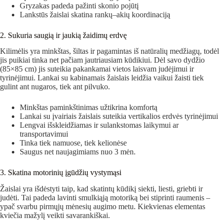
Gryzakas padeda pažinti skonio pojūtį
Lankstūs žaislai skatina rankų–akių koordinaciją
2. Sukuria saugią ir jaukią žaidimų erdvę
Kilimėlis yra minkštas, šiltas ir pagamintas iš natūralių medžiagų, todėl
jis puikiai tinka net pačiam jautriausiam kūdikiui. Dėl savo dydžio
(85×85 cm) jis suteikia pakankamai vietos laisvam judėjimui ir
tyrinėjimui. Lankai su kabinamais žaislais leidžia vaikui žaisti tiek
gulint ant nugaros, tiek ant pilvuko.
Minkštas paminkštinimas užtikrina komfortą
Lankai su įvairiais žaislais suteikia vertikalios erdvės tyrinėjimui
Lengvai išskleidžiamas ir sulankstomas laikymui ar
transportavimui
Tinka tiek namuose, tiek kelionėse
Saugus net naujagimiams nuo 3 mėn.
3. Skatina motorinių įgūdžių vystymąsi
Žaislai yra išdėstyti taip, kad skatintų kūdikį siekti, liesti, griebti ir
judėti. Tai padeda lavinti smulkiąją motoriką bei stiprinti raumenis –
ypač svarbu pirmųjų mėnesių augimo metu. Kiekvienas elementas
kviečia mažylį veikti savarankiškai.