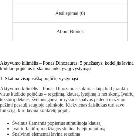
Atsiliepimai (0)
About Brands
Aktyvumo kilimėlis – Ponas Dinozauras: 5 priežastys, kodėl jis lavina
kūdikio pojūčius ir skatina ankstyvąjį vystymąsi
1. Skatina visapusišką pojūčių vystymąsi
Aktyvumo kilimėlis – Ponas Dinozauras sukurtas taip, kad įtrauktų
visus kūdikio pojūčius – regėjimą, klausą, lytėjimą ir net skonį. Įvairių
tekstūrų detalės, švelnūs garsai ir ryškios spalvos padeda mažyliui
pažinti pasaulį saugioje aplinkoje. Kiekvienas žaisliukas turi savo
funkciją, kuri lavina konkretų pojūtį.
Švelnus šlamantis popierius stimuliuoja klausą
Įvairių faktūrų medžiagos skatina lytėjimo jutimą
Spalvingi elementai lavina regėjimą