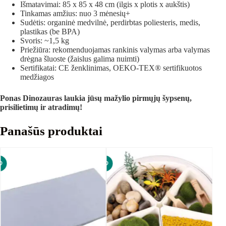
Išmatavimai: 85 x 85 x 48 cm (ilgis x plotis x aukštis)
Tinkamas amžius: nuo 3 mėnesių+
Sudėtis: organinė medvilnė, perdirbtas poliesteris, medis,
plastikas (be BPA)
Svoris: ~1,5 kg
Priežiūra: rekomenduojamas rankinis valymas arba valymas
drėgna šluoste (žaislus galima nuimti)
Sertifikatai: CE ženklinimas, OEKO-TEX® sertifikuotos
medžiagos
Ponas Dinozauras laukia jūsų mažylio pirmųjų šypsenų,
prisilietimų ir atradimų!
Panašūs produktai