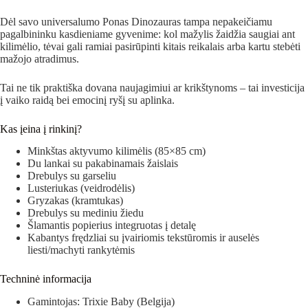
Dėl savo universalumo Ponas Dinozauras tampa nepakeičiamu
pagalbininku kasdieniame gyvenime: kol mažylis žaidžia saugiai ant
kilimėlio, tėvai gali ramiai pasirūpinti kitais reikalais arba kartu stebėti
mažojo atradimus.
Tai ne tik praktiška dovana naujagimiui ar krikštynoms – tai investicija
į vaiko raidą bei emocinį ryšį su aplinka.
Kas įeina į rinkinį?
Minkštas aktyvumo kilimėlis (85×85 cm)
Du lankai su pakabinamais žaislais
Drebulys su garseliu
Lusteriukas (veidrodėlis)
Gryzakas (kramtukas)
Drebulys su mediniu žiedu
Šlamantis popierius integruotas į detalę
Kabantys frędzliai su įvairiomis tekstūromis ir auselės
liesti/machyti rankytėmis
Techninė informacija
Gamintojas: Trixie Baby (Belgija)