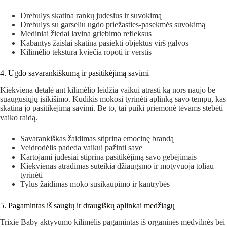
Drebulys skatina rankų judesius ir suvokimą
Drebulys su garseliu ugdo priežasties-pasekmės suvokimą
Mediniai žiedai lavina griebimo refleksus
Kabantys žaislai skatina pasiekti objektus virš galvos
Kilimėlio tekstūra kviečia ropoti ir verstis
4. Ugdo savarankiškumą ir pasitikėjimą savimi
Kiekviena detalė ant kilimėlio leidžia vaikui atrasti ką nors naujo be
suaugusiųjų įsikišimo. Kūdikis mokosi tyrinėti aplinką savo tempu, kas
skatina jo pasitikėjimą savimi. Be to, tai puiki priemonė tėvams stebėti
vaiko raidą.
Savarankiškas žaidimas stiprina emocinę brandą
Veidrodėlis padeda vaikui pažinti save
Kartojami judesiai stiprina pasitikėjimą savo gebėjimais
Kiekvienas atradimas suteikia džiaugsmo ir motyvuoja toliau
tyrinėti
Tylus žaidimas moko susikaupimo ir kantrybės
5. Pagamintas iš saugių ir draugiškų aplinkai medžiagų
Trixie Baby aktyvumo kilimėlis pagamintas iš organinės medvilnės bei