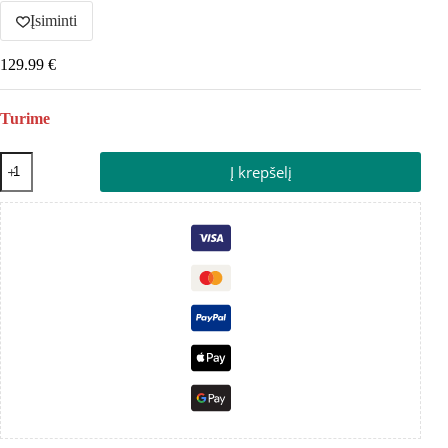
Įsiminti
129.99
€
Turime
Į krepšelį