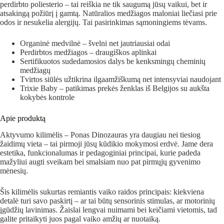
perdirbto poliesterio – tai reiškia ne tik saugumą jūsų vaikui, bet ir
atsakingą požiūrį į gamtą. Natūralios medžiagos maloniai liečiasi prie
odos ir nesukelia alergijų. Tai pasirinkimas sąmoningiems tėvams.
Organinė medvilnė – švelni net jautriausiai odai
Perdirbtos medžiagos – draugiškos aplinkai
Sertifikuotos sudedamosios dalys be kenksmingų cheminių
medžiagų
Tvirtos siūlės užtikrina ilgaamžiškumą net intensyviai naudojant
Trixie Baby – patikimas prekės ženklas iš Belgijos su aukšta
kokybės kontrole
Apie produktą
Aktyvumo kilimėlis – Ponas Dinozauras yra daugiau nei tiesiog
žaidimų vieta – tai pirmoji jūsų kūdikio mokymosi erdvė. Jame dera
estetika, funkcionalumas ir pedagoginiai principai, kurie padeda
mažyliui augti sveikam bei smalsiam nuo pat pirmųjų gyvenimo
mėnesių.
Šis kilimėlis sukurtas remiantis vaiko raidos principais: kiekviena
detalė turi savo paskirtį – ar tai būtų sensorinis stimulas, ar motorinių
įgūdžių lavinimas. Žaislai lengvai nuimami bei keičiami vietomis, tad
galite pritaikyti juos pagal vaiko amžių ar nuotaiką.