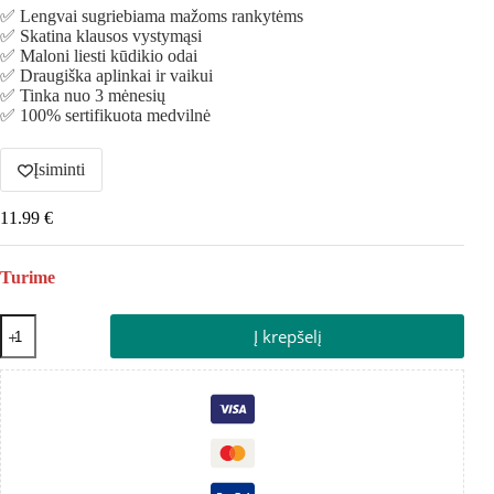
✅ Lengvai sugriebiama mažoms rankytėms
✅ Skatina klausos vystymąsi
✅ Maloni liesti kūdikio odai
✅ Draugiška aplinkai ir vaikui
✅ Tinka nuo 3 mėnesių
✅ 100% sertifikuota medvilnė
Įsiminti
11.99
€
Turime
Į krepšelį