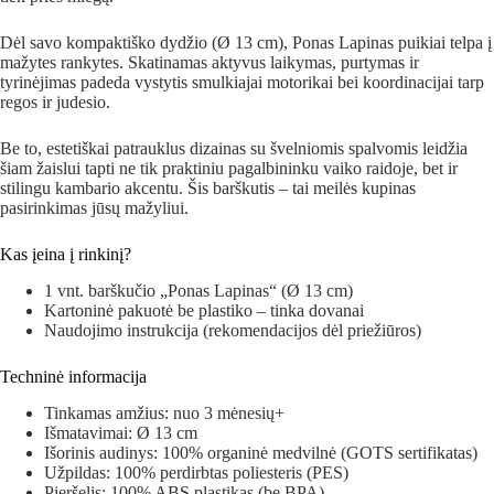
Dėl savo kompaktiško dydžio (Ø 13 cm), Ponas Lapinas puikiai telpa į
mažytes rankytes. Skatinamas aktyvus laikymas, purtymas ir
tyrinėjimas padeda vystytis smulkiajai motorikai bei koordinacijai tarp
regos ir judesio.
Be to, estetiškai patrauklus dizainas su švelniomis spalvomis leidžia
šiam žaislui tapti ne tik praktiniu pagalbininku vaiko raidoje, bet ir
stilingu kambario akcentu. Šis barškutis – tai meilės kupinas
pasirinkimas jūsų mažyliui.
Kas įeina į rinkinį?
1 vnt. barškučio „Ponas Lapinas“ (Ø 13 cm)
Kartoninė pakuotė be plastiko – tinka dovanai
Naudojimo instrukcija (rekomendacijos dėl priežiūros)
Techninė informacija
Tinkamas amžius: nuo 3 mėnesių+
Išmatavimai: Ø 13 cm
Išorinis audinys: 100% organinė medvilnė (GOTS sertifikatas)
Užpildas: 100% perdirbtas poliesteris (PES)
Pieršelis: 100% ABS plastikas (be BPA)