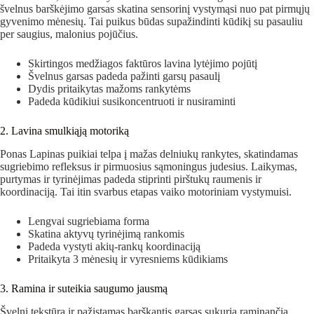
švelnus barškėjimo garsas skatina sensorinį vystymąsi nuo pat pirmųjų
gyvenimo mėnesių. Tai puikus būdas supažindinti kūdikį su pasauliu
per saugius, malonius pojūčius.
Skirtingos medžiagos faktūros lavina lytėjimo pojūtį
Švelnus garsas padeda pažinti garsų pasaulį
Dydis pritaikytas mažoms rankytėms
Padeda kūdikiui susikoncentruoti ir nusiraminti
2. Lavina smulkiąją motoriką
Ponas Lapinas puikiai telpa į mažas delniukų rankytes, skatindamas
sugriebimo refleksus ir pirmuosius sąmoningus judesius. Laikymas,
purtymas ir tyrinėjimas padeda stiprinti pirštukų raumenis ir
koordinaciją. Tai itin svarbus etapas vaiko motoriniam vystymuisi.
Lengvai sugriebiama forma
Skatina aktyvų tyrinėjimą rankomis
Padeda vystyti akių-rankų koordinaciją
Pritaikyta 3 mėnesių ir vyresniems kūdikiams
3. Ramina ir suteikia saugumo jausmą
Švelni tekstūra ir pažįstamas barškantis garsas sukuria raminančią