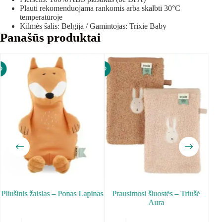
Plauti rekomenduojama rankomis arba skalbti 30°C
temperatūroje
Kilmės šalis: Belgija / Gamintojas: Trixie Baby
Panašūs produktai
Pliušinis žaislas – Ponas Lapinas
Prausimosi šluostės – Triušė
B
Aura