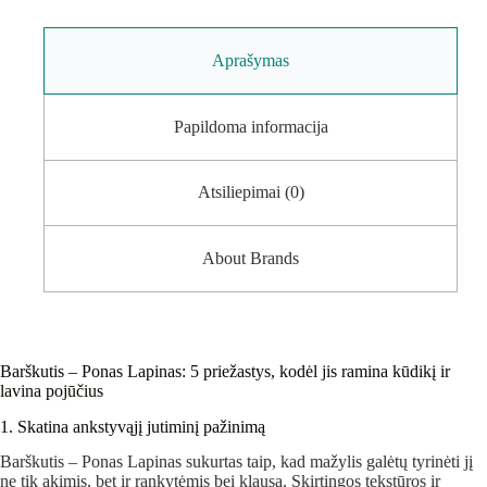
Aprašymas
Papildoma informacija
Atsiliepimai (0)
About Brands
Barškutis – Ponas Lapinas: 5 priežastys, kodėl jis ramina kūdikį ir
lavina pojūčius
1. Skatina ankstyvąjį jutiminį pažinimą
Barškutis – Ponas Lapinas sukurtas taip, kad mažylis galėtų tyrinėti jį
ne tik akimis, bet ir rankytėmis bei klausa. Skirtingos tekstūros ir