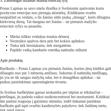
5. Žaismingas dizainas skatina emocinį ryšį
Ponas Lapinas su savo miela išraiška ir švelniomis spalvomis kuria
pozityvias emocijas nuo pirmųjų akimirkų. Kūdikiams svarbu
susipažinti su veidais, o šis žaislas siūlo jaukų „draugą“, kuris džiugina
kiekvieną dieną. Tai daugiau nei žaislas – tai pirmasis mažylio
emocinis ryšys su pasauliu.
Mielas kiškio veidukas traukia dėmesį
Neutralios spalvos dera prie bet kokios aplinkos
Tinka tiek berniukams, tiek mergaitėms
Papildo vaikų kambario estetiką natūraliu stiliumi
Apie produktą
Barškutis – Ponas Lapinas yra pirmasis žaislas, kuriuo jūsų kūdikis gali
džiaugtis nuo pat 3 mėnesių amžiaus. Sukurtas iš natūralių medžiagų,
jis yra ne tik saugus mažylių odai, bet ir draugiškas aplinkai – tai
puikus pasirinkimas sąmoningiems tėvams.
Jo švelnus barškėjimo garsas neskamba per stipriai ar trikdančiai –
priešingai, jis padeda vaikui susikoncentruoti bei nusiraminti. Kūdikiai
itin jautriai reaguoja į garsinius stimulus, todėl tinkamai parinktas
barškutis gali tapti svarbiu kasdienybės palydovu: tiek žaidimų metu,
tiek prieš miegą.