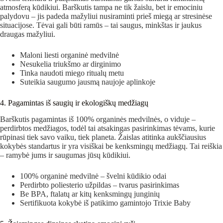
atmosferą kūdikiui. Barškutis tampa ne tik žaislu, bet ir emociniu
palydovu – jis padeda mažyliui nusiraminti prieš miegą ar stresinėse
situacijose. Tėvai gali būti ramūs – tai saugus, minkštas ir jaukus
draugas mažyliui.
Maloni liesti organinė medvilnė
Nesukelia triukšmo ar dirginimo
Tinka naudoti miego ritualų metu
Suteikia saugumo jausmą naujoje aplinkoje
4. Pagamintas iš saugių ir ekologiškų medžiagų
Barškutis pagamintas iš 100% organinės medvilnės, o viduje –
perdirbtos medžiagos, todėl tai atsakingas pasirinkimas tėvams, kurie
rūpinasi tiek savo vaiku, tiek planeta. Žaislas atitinka aukščiausius
kokybės standartus ir yra visiškai be kenksmingų medžiagų. Tai reiškia
– ramybė jums ir saugumas jūsų kūdikiui.
100% organinė medvilnė – švelni kūdikio odai
Perdirbto poliesterio užpildas – tvarus pasirinkimas
Be BPA, ftalatų ar kitų kenksmingų junginių
Sertifikuota kokybė iš patikimo gamintojo Trixie Baby