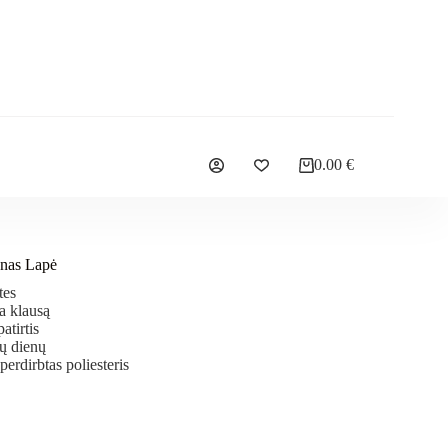
0.00
€
Ponas Lapė
tes
a klausą
tirtis
ų dienų
rdirbtas poliesteris