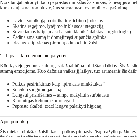
Nors tai gali atrodyti kaip paprastas minkštas žaisliukas, iš tiesų jis a
kuria naujus neuroninius ryšius smegenyse ir stimuliuoja pažinimą.
Lavina smulkiąją motoriką ir griebimo judesius
Skatina regėjimo, lytėjimo ir klausos integraciją
Suvokiamas kaip „reakciją suteikiantis“ daiktas – ugdo logiką
Žadina smalsumą ir domėjimąsi supančia aplinka
Idealus kaip vienas pirmųjų edukacinių žaislų
5. Taps ištikimu emociniu palydovu
Kūdikystėje geriausias draugas dažnai būna minkštas daiktas. Šis žaisliu
atramą emocijoms. Kuo dažniau vaikas jį laikys, tuo artimesnis šis daik
Puikus pasirinkimas kaip „pirmasis minkštukas“
Suteikia saugumo jausmą
Lengvai prisirišamas – tampa mažyliui svarbiausiu
Ramintojas kelionėje ar miegant
Paprasta skalbti, todėl lengva palaikyti higieną
Apie produktą
Šis mielas minkštas žaisliukas – puikus pirmasis jūsų mažylio pažinties s