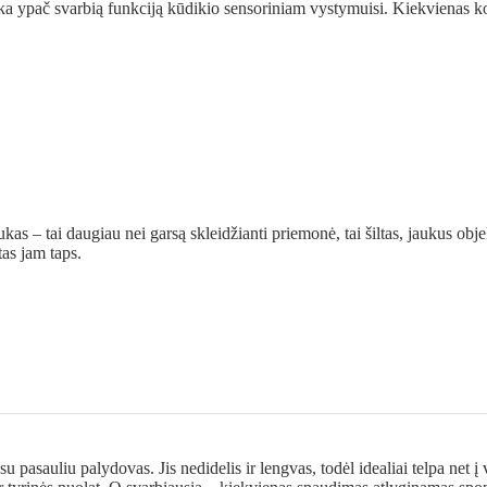
tlieka ypač svarbią funkciją kūdikio sensoriniam vystymuisi. Kiekvienas k
kas – tai daugiau nei garsą skleidžianti priemonė, tai šiltas, jaukus obj
tas jam taps.
u pasauliu palydovas. Jis nedidelis ir lengvas, todėl idealiai telpa net į