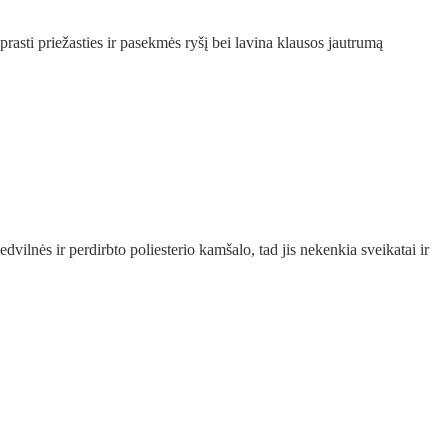
prasti priežasties ir pasekmės ryšį bei lavina klausos jautrumą
vilnės ir perdirbto poliesterio kamšalo, tad jis nekenkia sveikatai ir