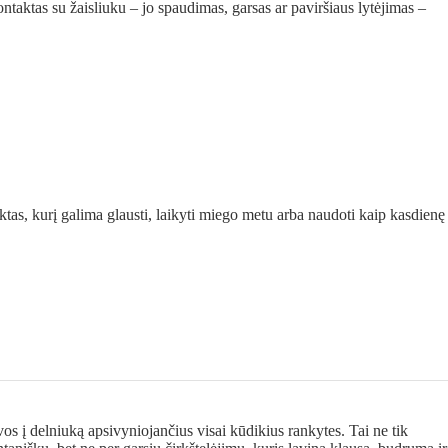
ontaktas su žaisliuku – jo spaudimas, garsas ar paviršiaus lytėjimas –
ektas, kurį galima glausti, laikyti miego metu arba naudoti kaip kasdienę
 vos į delniuką apsivyniojančius visai kūdikius rankytes. Tai ne tik