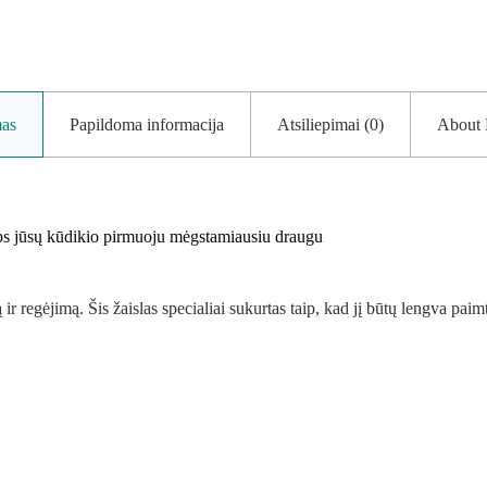
as
Papildoma informacija
Atsiliepimai (0)
About 
 taps jūsų kūdikio pirmuoju mėgstamiausiu draugu
ą ir regėjimą. Šis žaislas specialiai sukurtas taip, kad jį būtų lengva p
.