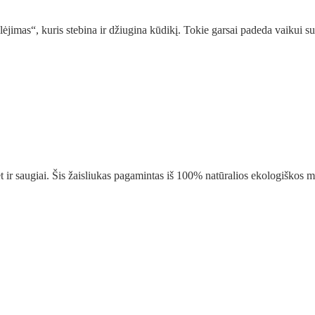
lėjimas“, kuris stebina ir džiugina kūdikį. Tokie garsai padeda vaikui su
 ir saugiai. Šis žaisliukas pagamintas iš 100% natūralios ekologiškos med