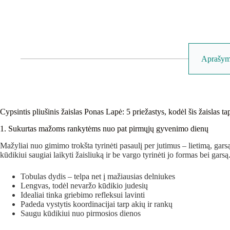
Aprašym
Cypsintis pliušinis žaislas Ponas Lapė: 5 priežastys, kodėl šis žaislas
1. Sukurtas mažoms rankytėms nuo pat pirmųjų gyvenimo dienų
Mažyliai nuo gimimo trokšta tyrinėti pasaulį per jutimus – lietimą, gars
kūdikiui saugiai laikyti žaisliuką ir be vargo tyrinėti jo formas bei garsą
Tobulas dydis – telpa net į mažiausias delniukes
Lengvas, todėl nevaržo kūdikio judesių
Idealiai tinka griebimo refleksui lavinti
Padeda vystytis koordinacijai tarp akių ir rankų
Saugu kūdikiui nuo pirmosios dienos