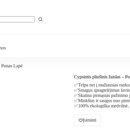
nos
 – Ponas Lapė
Cypsintis pliušinis žaislas – 
✅Telpa net į mažiausias ranku
✅Smagus spragtelėjimas lavin
✅Skatina pirmąsias pažinimo pa
✅Minkštas ir saugus nuo pirm
✅100% ekologiška medvilnė, pe
Įsiminti