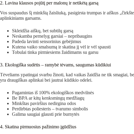
2. Lavina klausos pojūtį per malonų ir netikėtą garsą
Vos suspaudus šį minkštą žaisliuką, pasigirsta trumpas ir aiškus „čirkšte
aplinkiniams garsams.
Skleidžia aiškų, bet subtilų garsą
Neskamba pernelyg garsiai – nepribaugins
Padeda lavinti sensorinius gebėjimus
Kutena vaiko smalsumą ir skatina jį vėl ir vėl spausti
Tobulai tinka pirmiesiems žaidimams su garsu
3. Ekologiška sudėtis – ramybė tėvams, saugumas kūdikiui
Tėveliams ypatingai svarbu žinoti, kad vaikas žaidžia ne tik smagiai, bet
yra draugiškas aplinkai bei jautrai kūdikio odelei.
Pagamintas iš 100% ekologiškos medvilnės
Be BPA ar kitų kenksmingų medžiagų
Minkštas paviršius nedirgina odos
Perdirbtas poliesteris – tvarumo simbolis
Galima saugiai glausti prie burnytės
4. Skatina pirmuosius pažinimo įgūdžius