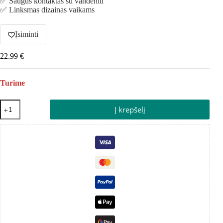
✅ Saugus kontaktas su vandeniu
✅ Linksmas dizainas vaikams
Įsiminti
22.99
€
Turime
Į krepšelį