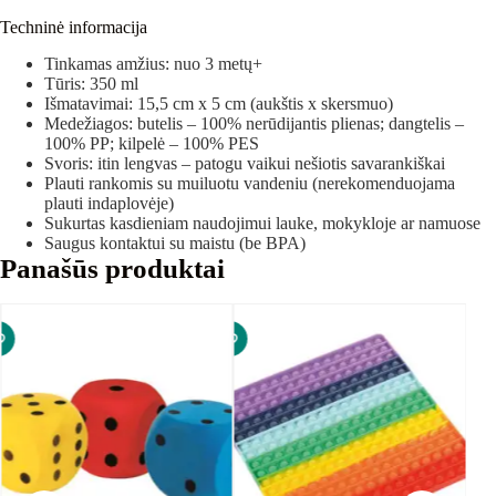
Techninė informacija
Tinkamas amžius: nuo 3 metų+
Tūris: 350 ml
Išmatavimai: 15,5 cm x 5 cm (aukštis x skersmuo)
Medežiagos: butelis – 100% nerūdijantis plienas; dangtelis –
100% PP; kilpelė – 100% PES
Svoris: itin lengvas – patogu vaikui nešiotis savarankiškai
Plauti rankomis su muiluotu vandeniu (nerekomenduojama
plauti indaplovėje)
Sukurtas kasdieniam naudojimui lauke, mokykloje ar namuose
Saugus kontaktui su maistu (be BPA)
Panašūs produktai