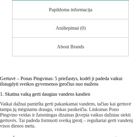
Papildoma informacija
Atsiliepimai (0)
About Brands
Gertuvė – Ponas Pingvinas: 5 priežastys, kodėl ji padeda vaikui
išsiugdyti sveikos gyvensenos įpročius nuo mažens
1. Skatina vaiką gerti daugiau vandens kasdien
Vaikai dažnai pamiršta gerti pakankamai vandens, tačiau kai gertuvė
tampa jų mėgstamu draugu, viskas pasikeičia. Linksmas Pono
Pingvino veidas ir žaismingas dizainas įkvepia vaikus dažniau siekti
gertuvės. Tai padeda formuoti sveiką įprotį – reguliariai gerti vandenį
visos dienos metu.