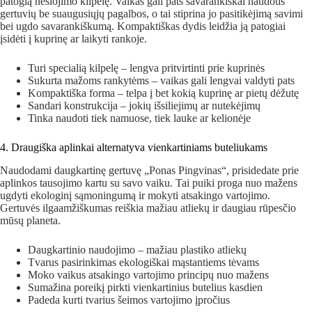
patogią nešiojimo kilpelę. Vaikas gali pats savarankiškai naudotis
gertuvių be suaugusiųjų pagalbos, o tai stiprina jo pasitikėjimą savimi
bei ugdo savarankiškumą. Kompaktiškas dydis leidžia ją patogiai
įsidėti į kuprinę ar laikyti rankoje.
Turi specialią kilpelę – lengva pritvirtinti prie kuprinės
Sukurta mažoms rankytėms – vaikas gali lengvai valdyti pats
Kompaktiška forma – telpa į bet kokią kuprinę ar pietų dėžutę
Sandari konstrukcija – jokių išsiliejimų ar nutekėjimų
Tinka naudoti tiek namuose, tiek lauke ar kelionėje
4. Draugiška aplinkai alternatyva vienkartiniams buteliukams
Naudodami daugkartinę gertuvę „Ponas Pingvinas“, prisidedate prie
aplinkos tausojimo kartu su savo vaiku. Tai puiki proga nuo mažens
ugdyti ekologinį sąmoningumą ir mokyti atsakingo vartojimo.
Gertuvės ilgaamžiškumas reiškia mažiau atliekų ir daugiau rūpesčio
mūsų planeta.
Daugkartinio naudojimo – mažiau plastiko atliekų
Tvarus pasirinkimas ekologiškai mąstantiems tėvams
Moko vaikus atsakingo vartojimo principų nuo mažens
Sumažina poreikį pirkti vienkartinius butelius kasdien
Padeda kurti tvarius šeimos vartojimo įpročius