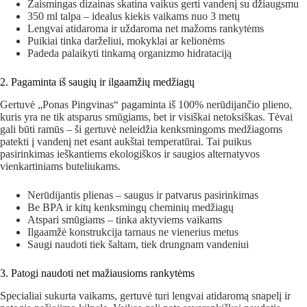
Žaismingas dizainas skatina vaikus gerti vandenį su džiaugsmu
350 ml talpa – idealus kiekis vaikams nuo 3 metų
Lengvai atidaroma ir uždaroma net mažoms rankytėms
Puikiai tinka darželiui, mokyklai ar kelionėms
Padeda palaikyti tinkamą organizmo hidrataciją
2. Pagaminta iš saugių ir ilgaamžių medžiagų
Gertuvė „Ponas Pingvinas“ pagaminta iš 100% nerūdijančio plieno,
kuris yra ne tik atsparus smūgiams, bet ir visiškai netoksiškas. Tėvai
gali būti ramūs – ši gertuvė neleidžia kenksmingoms medžiagoms
patekti į vandenį net esant aukštai temperatūrai. Tai puikus
pasirinkimas ieškantiems ekologiškos ir saugios alternatyvos
vienkartiniams buteliukams.
Nerūdijantis plienas – saugus ir patvarus pasirinkimas
Be BPA ir kitų kenksmingų cheminių medžiagų
Atspari smūgiams – tinka aktyviems vaikams
Ilgaamžė konstrukcija tarnaus ne vienerius metus
Saugi naudoti tiek šaltam, tiek drungnam vandeniui
3. Patogi naudoti net mažiausioms rankytėms
Specialiai sukurta vaikams, gertuvė turi lengvai atidaromą snapelį ir