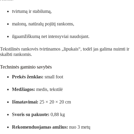
tvirtumą ir stabilumą,
malonų, natūralų pojūtį rankoms,
ilgaamžiškumą net intensyviai naudojant.
Tekstilinės rankovės tvirtinamos „lipukais“, todėl jas galima nuimti ir
skalbti rankomis.
Techninės gaminio savybės
Prekės ženklas:
small foot
Medžiagos:
medis, tekstilė
Išmatavimai:
25 × 20 × 20 cm
Svoris su pakuote:
0,88 kg
Rekomenduojamas amžius:
nuo 3 metų