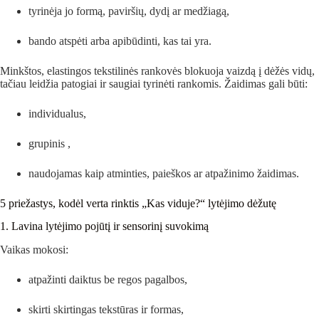
tyrinėja jo formą, paviršių, dydį ar medžiagą,
bando atspėti arba apibūdinti, kas tai yra.
Minkštos, elastingos tekstilinės rankovės blokuoja vaizdą į dėžės vidų,
tačiau leidžia patogiai ir saugiai tyrinėti rankomis. Žaidimas gali būti:
individualus,
grupinis ,
naudojamas kaip atminties, paieškos ar atpažinimo žaidimas.
5 priežastys, kodėl verta rinktis „Kas viduje?“ lytėjimo dėžutę
1. Lavina lytėjimo pojūtį ir sensorinį suvokimą
Vaikas mokosi:
atpažinti daiktus be regos pagalbos,
skirti skirtingas tekstūras ir formas,