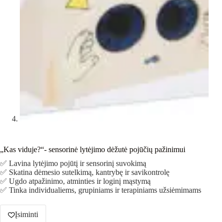
„Kas viduje?“- sensorinė lytėjimo dėžutė pojūčių pažinimui
✅ Lavina lytėjimo pojūtį ir sensorinį suvokimą
✅ Skatina dėmesio sutelkimą, kantrybę ir savikontrolę
✅ Ugdo atpažinimo, atminties ir loginį mąstymą
✅ Tinka individualiems, grupiniams ir terapiniams užsiėmimams
Įsiminti