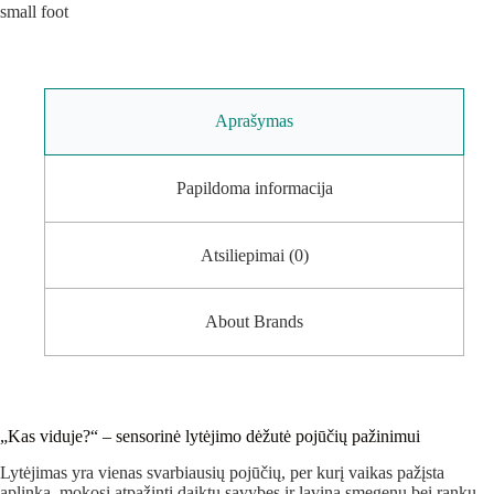
small foot
Aprašymas
Papildoma informacija
Atsiliepimai (0)
About Brands
„Kas viduje?“ – sensorinė lytėjimo dėžutė pojūčių pažinimui
Lytėjimas yra vienas svarbiausių pojūčių, per kurį vaikas pažįsta
aplinką, mokosi atpažinti daiktų savybes ir lavina smegenų bei rankų