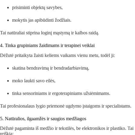
prisiminti objektų savybes,
mokytis jas apibūdinti žodžiais.
Tai natūraliai stiprina loginį mąstymą ir kalbos raidą.
4. Tinka grupiniams žaidimams ir terapinei veiklai
Dėžutė pritaikyta žaisti keliems vaikams vienu metu, todėl ji:
skatina bendravimą ir bendradarbiavimą,
moko laukti savo eilės,
tinka sensoriniams ir ergoterapiniams užsiėmimams.
Tai profesionalaus lygio priemonė ugdymo įstaigoms ir specialistams.
5. Natūralios, ilgaamžės ir saugios medžiagos
Dėžutė pagaminta iš medžio ir tekstilės, be elektronikos ir plastiko. Tai
reiškia: