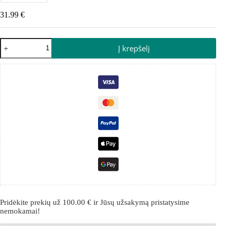
31.99
€
Į krepšelį
Pridėkite prekių už
100.00
€
ir Jūsų užsakymą pristatysime
nemokamai!