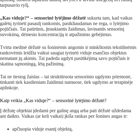
tarpusavio ryšį.
„Kas viduje?“ – sensorinė lytėjimo dėžutė
sukurta tam, kad vaikas
galėtų tyrinėti pasaulį rankomis, pasikliaudamas ne rega, o lytėjimo
pojūčiais. Tai patirtinis, įtraukiantis žaidimas, lavinantis sensorinį
suvokimą, dėmesio koncentraciją ir atpažinimo gebėjimus.
Tvirta medinė dėžutė su šoninėmis angomis ir minkštomis tekstilinėmis
rankovėmis leidžia vaikui saugiai tyrinėti viduje esančius objektus
nematant jų akimis. Tai padeda ugdyti pasitikėjimą savo pojūčiais ir
skatina sąmoningą, lėtą pažinimą.
Tai ne tiesiog žaislas – tai struktūruota sensorinio ugdymo priemonė,
tinkanti tiek kasdieniam žaidimui namuose, tiek ugdymo ar terapinėje
aplinkoje.
Kaip veikia „Kas viduje?“ – sensorinė lytėjimo dėžutė?
Į dėžutę objektai įdedami per galinę angą arba pati dėžutė uždedama
ant daikto. Vaikas (ar keli vaikai) įkiša rankas per šonines angas ir:
apčiuopia viduje esantį objektą,