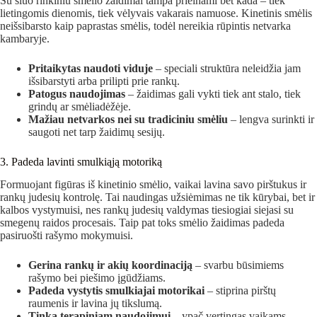
Su šiuo rinkiniu smėlio žaidimai tampa prieinami bet kada – tiek
lietingomis dienomis, tiek vėlyvais vakarais namuose. Kinetinis smėlis
neišsibarsto kaip paprastas smėlis, todėl nereikia rūpintis netvarka
kambaryje.
Pritaikytas naudoti viduje
– speciali struktūra neleidžia jam
išsibarstyti arba prilipti prie rankų.
Patogus naudojimas
– žaidimas gali vykti tiek ant stalo, tiek
grindų ar smėliadėžėje.
Mažiau netvarkos nei su tradiciniu smėliu
– lengva surinkti ir
saugoti net tarp žaidimų sesijų.
3. Padeda lavinti smulkiąją motoriką
Formuojant figūras iš kinetinio smėlio, vaikai lavina savo pirštukus ir
rankų judesių kontrolę. Tai naudingas užsiėmimas ne tik kūrybai, bet ir
kalbos vystymuisi, nes rankų judesių valdymas tiesiogiai siejasi su
smegenų raidos procesais. Taip pat toks smėlio žaidimas padeda
pasiruošti rašymo mokymuisi.
Gerina rankų ir akių koordinaciją
– svarbu būsimiems
rašymo bei piešimo įgūdžiams.
Padeda vystytis smulkiajai motorikai
– stiprina pirštų
raumenis ir lavina jų tikslumą.
Tinka terapiniam naudojimui
– ypač vertingas vaikams,