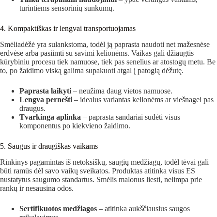
turintiems sensorinių sunkumų.
4. Kompaktiškas ir lengvai transportuojamas
Smėliadėžė yra sulankstoma, todėl ją paprasta naudoti net mažesnėse
erdvėse arba pasiimti su savimi kelionėms. Vaikas gali džiaugtis
kūrybiniu procesu tiek namuose, tiek pas senelius ar atostogų metu. Be
to, po žaidimo viską galima supakuoti atgal į patogią dėžutę.
Paprasta laikyti
– neužima daug vietos namuose.
Lengva pernešti
– idealus variantas kelionėms ar viešnagei pas
draugus.
Tvarkinga aplinka
– paprasta sandariai sudėti visus
komponentus po kiekvieno žaidimo.
5. Saugus ir draugiškas vaikams
Rinkinys pagamintas iš netoksiškų, saugių medžiagų, todėl tėvai gali
būti ramūs dėl savo vaikų sveikatos. Produktas atitinka visus ES
nustatytus saugumo standartus. Smėlis malonus liesti, nelimpa prie
rankų ir nesausina odos.
Sertifikuotos medžiagos
– atitinka aukščiausius saugos