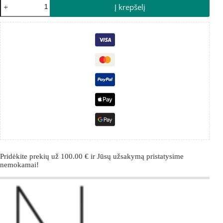
Į krepšelį
Pridėkite prekių už
100.00
€
ir Jūsų užsakymą pristatysime
nemokamai!