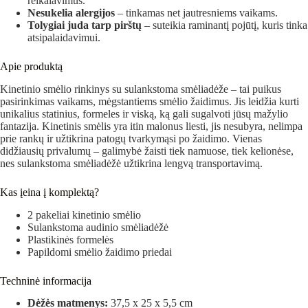
reikalavimus.
Nesukelia alergijos
– tinkamas net jautresniems vaikams.
Tolygiai juda tarp pirštų
– suteikia raminantį pojūtį, kuris tinka
atsipalaidavimui.
Apie produktą
Kinetinio smėlio rinkinys su sulankstoma smėliadėže – tai puikus
pasirinkimas vaikams, mėgstantiems smėlio žaidimus. Jis leidžia kurti
unikalius statinius, formeles ir viską, ką gali sugalvoti jūsų mažylio
fantazija. Kinetinis smėlis yra itin malonus liesti, jis nesubyra, nelimpa
prie rankų ir užtikrina patogų tvarkymąsi po žaidimo. Vienas
didžiausių privalumų – galimybė žaisti tiek namuose, tiek kelionėse,
nes sulankstoma smėliadėžė užtikrina lengvą transportavimą.
Kas įeina į komplektą?
2 pakeliai kinetinio smėlio
Sulankstoma audinio smėliadėžė
Plastikinės formelės
Papildomi smėlio žaidimo priedai
Techninė informacija
Dėžės matmenys:
37,5 x 25 x 5,5 cm