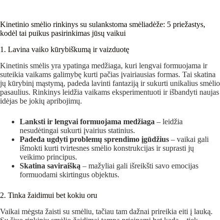
Kinetinio smėlio rinkinys su sulankstoma smėliadėže: 5 priežastys,
kodėl tai puikus pasirinkimas jūsų vaikui
1. Lavina vaiko kūrybiškumą ir vaizduotę
Kinetinis smėlis yra ypatinga medžiaga, kuri lengvai formuojama ir
suteikia vaikams galimybę kurti pačias įvairiausias formas. Tai skatina
jų kūrybinį mąstymą, padeda lavinti fantaziją ir sukurti unikalius smėlio
pasaulius. Rinkinys leidžia vaikams eksperimentuoti ir išbandyti naujas
idėjas be jokių apribojimų.
Lanksti ir lengvai formuojama medžiaga
– leidžia
nesudėtingai sukurti įvairius statinius.
Padeda ugdyti problemų sprendimo įgūdžius
– vaikai gali
išmokti kurti tvirtesnes smėlio konstrukcijas ir suprasti jų
veikimo principus.
Skatina saviraišką
– mažyliai gali išreikšti savo emocijas
formuodami skirtingus objektus.
2. Tinka žaidimui bet kokiu oru
Vaikai mėgsta žaisti su smėliu, tačiau tam dažnai prireikia eiti į lauką.