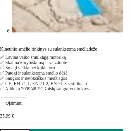
Kinetinio smėlio rinkinys su sulankstoma smėliadėže
✅ Lavina vaiko smulkiąją motoriką
✅ Skatina kūrybiškumą ir vaizduotę
✅ Smagi veikla bet kokiu oru
✅ Patogi ir sulankstoma smėlio dėžė
✅ Saugios ir netoksiškos medžiagos
✅ CE, EN 71-1, EN 71-2, EN 71-3 sertifikatai
✅ Atitinka 2009/48/EC žaislų saugumo direktyvą
Įsiminti
35.99
€