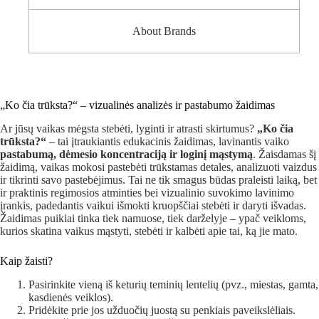
About Brands
„Ko čia trūksta?“ – vizualinės analizės ir pastabumo žaidimas
Ar jūsų vaikas mėgsta stebėti, lyginti ir atrasti skirtumus?
„Ko čia
trūksta?“
– tai įtraukiantis edukacinis žaidimas, lavinantis vaiko
pastabumą, dėmesio koncentraciją ir loginį mąstymą
. Žaisdamas šį
žaidimą, vaikas mokosi pastebėti trūkstamas detales, analizuoti vaizdus
ir tikrinti savo pastebėjimus. Tai ne tik smagus būdas praleisti laiką, bet
ir praktinis regimosios atminties bei vizualinio suvokimo lavinimo
įrankis, padedantis vaikui išmokti kruopščiai stebėti ir daryti išvadas.
Žaidimas puikiai tinka tiek namuose, tiek darželyje – ypač veikloms,
kurios skatina vaikus mąstyti, stebėti ir kalbėti apie tai, ką jie mato.
Kaip žaisti?
Pasirinkite vieną iš keturių teminių lentelių (pvz., miestas, gamta,
kasdienės veiklos).
Pridėkite prie jos užduočių juostą su penkiais paveikslėliais.