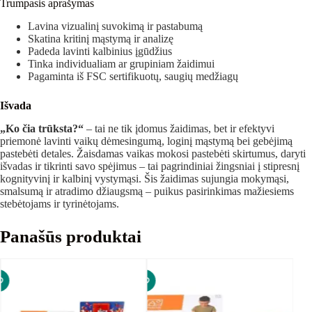
Trumpasis aprašymas
Lavina vizualinį suvokimą ir pastabumą
Skatina kritinį mąstymą ir analizę
Padeda lavinti kalbinius įgūdžius
Tinka individualiam ar grupiniam žaidimui
Pagaminta iš FSC sertifikuotų, saugių medžiagų
Išvada
„Ko čia trūksta?“
– tai ne tik įdomus žaidimas, bet ir efektyvi
priemonė lavinti vaikų dėmesingumą, loginį mąstymą bei gebėjimą
pastebėti detales. Žaisdamas vaikas mokosi pastebėti skirtumus, daryti
išvadas ir tikrinti savo spėjimus – tai pagrindiniai žingsniai į stipresnį
kognityvinį ir kalbinį vystymąsi. Šis žaidimas sujungia mokymąsi,
smalsumą ir atradimo džiaugsmą – puikus pasirinkimas mažiesiems
stebėtojams ir tyrinėtojams.
Panašūs produktai