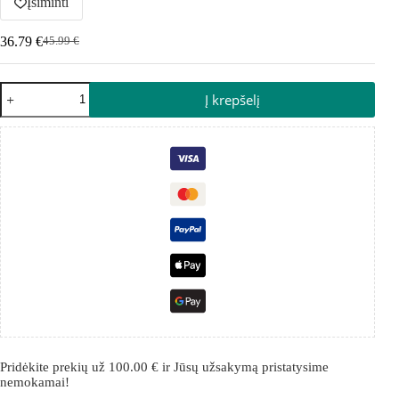
Įsiminti
36.79
€
45.99
€
Į krepšelį
Pridėkite prekių už
100.00
€
ir Jūsų užsakymą pristatysime
nemokamai!