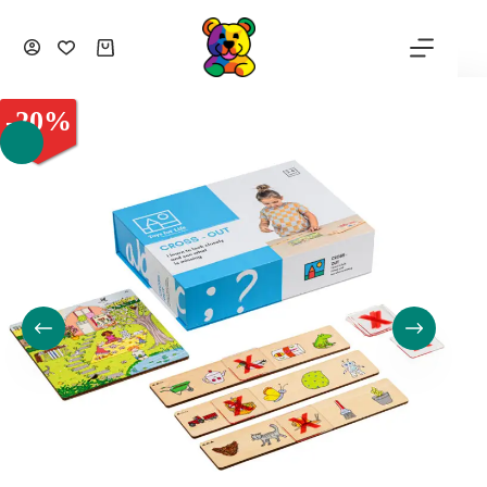
-
20
%