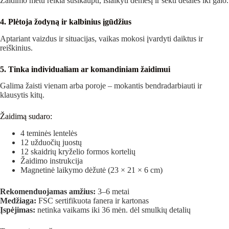
Žaidimo metu reikia susikaupti, išlaikyti dėmesį ir sekti detales iki galo.
4. Plėtoja žodyną ir kalbinius įgūdžius
Aptariant vaizdus ir situacijas, vaikas mokosi įvardyti daiktus ir
reiškinius.
5. Tinka individualiam ar komandiniam žaidimui
Galima žaisti vienam arba poroje – mokantis bendradarbiauti ir
klausytis kitų.
Žaidimą sudaro:
4 teminės lentelės
12 užduočių juostų
12 skaidrių kryželio formos kortelių
Žaidimo instrukcija
Magnetinė laikymo dėžutė (23 × 21 × 6 cm)
Rekomenduojamas amžius:
3–6 metai
Medžiaga:
FSC sertifikuota fanera ir kartonas
Įspėjimas:
netinka vaikams iki 36 mėn. dėl smulkių detalių