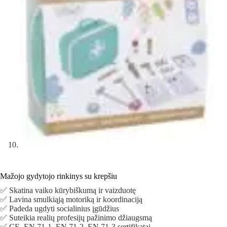
Mažojo gydytojo rinkinys su krepšiu
✅ Skatina vaiko kūrybiškumą ir vaizduotę
✅ Lavina smulkiąją motoriką ir koordinaciją
✅ Padeda ugdyti socialinius įgūdžius
✅ Suteikia realių profesijų pažinimo džiaugsmą
✅ CE, EN 71-1, EN 71-2, EN 71-3 sertifikatai