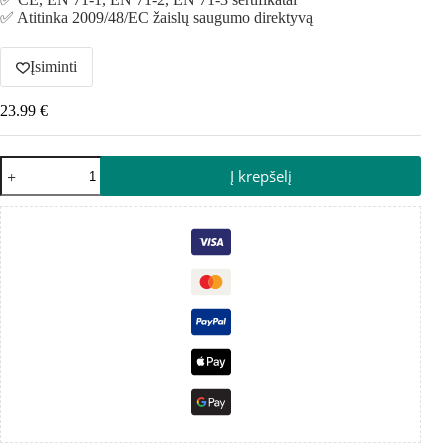
✅ Atitinka 2009/48/EC žaislų saugumo direktyvą
Įsiminti
23.99
€
Į krepšelį