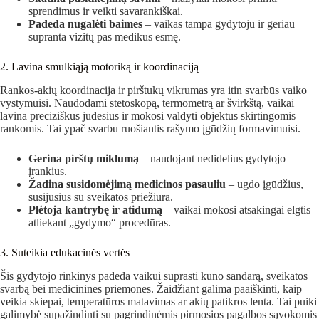
sprendimus ir veikti savarankiškai.
Padeda nugalėti baimes
– vaikas tampa gydytoju ir geriau
supranta vizitų pas medikus esmę.
2. Lavina smulkiąją motoriką ir koordinaciją
Rankos-akių koordinacija ir pirštukų vikrumas yra itin svarbūs vaiko
vystymuisi. Naudodami stetoskopą, termometrą ar švirkštą, vaikai
lavina preciziškus judesius ir mokosi valdyti objektus skirtingomis
rankomis. Tai ypač svarbu ruošiantis rašymo įgūdžių formavimuisi.
Gerina pirštų miklumą
– naudojant nedidelius gydytojo
įrankius.
Žadina susidomėjimą medicinos pasauliu
– ugdo įgūdžius,
susijusius su sveikatos priežiūra.
Plėtoja kantrybę ir atidumą
– vaikai mokosi atsakingai elgtis
atliekant „gydymo“ procedūras.
3. Suteikia edukacinės vertės
Šis gydytojo rinkinys padeda vaikui suprasti kūno sandarą, sveikatos
svarbą bei medicinines priemones. Žaidžiant galima paaiškinti, kaip
veikia skiepai, temperatūros matavimas ar akių patikros lenta. Tai puiki
galimybė supažindinti su pagrindinėmis pirmosios pagalbos sąvokomis