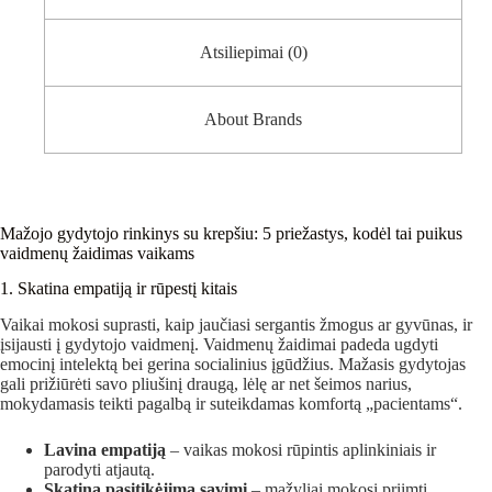
Atsiliepimai (0)
About Brands
Mažojo gydytojo rinkinys su krepšiu: 5 priežastys, kodėl tai puikus
vaidmenų žaidimas vaikams
1. Skatina empatiją ir rūpestį kitais
Vaikai mokosi suprasti, kaip jaučiasi sergantis žmogus ar gyvūnas, ir
įsijausti į gydytojo vaidmenį. Vaidmenų žaidimai padeda ugdyti
emocinį intelektą bei gerina socialinius įgūdžius. Mažasis gydytojas
gali prižiūrėti savo pliušinį draugą, lėlę ar net šeimos narius,
mokydamasis teikti pagalbą ir suteikdamas komfortą „pacientams“.
Lavina empatiją
– vaikas mokosi rūpintis aplinkiniais ir
parodyti atjautą.
Skatina pasitikėjimą savimi
– mažyliai mokosi priimti