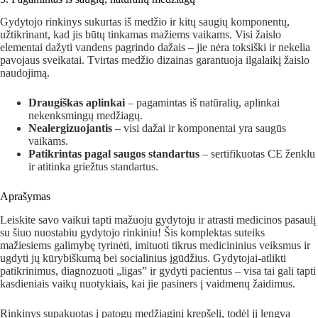
Gydytojo rinkinys sukurtas iš medžio ir kitų saugių komponentų,
užtikrinant, kad jis būtų tinkamas mažiems vaikams. Visi žaislo
elementai dažyti vandens pagrindo dažais – jie nėra toksiški ir nekelia
pavojaus sveikatai. Tvirtas medžio dizainas garantuoja ilgalaikį žaislo
naudojimą.
Draugiškas aplinkai
– pagamintas iš natūralių, aplinkai
nekenksmingų medžiagų.
Nealergizuojantis
– visi dažai ir komponentai yra saugūs
vaikams.
Patikrintas pagal saugos standartus
– sertifikuotas CE ženklu
ir atitinka griežtus standartus.
Aprašymas
Leiskite savo vaikui tapti mažuoju gydytoju ir atrasti medicinos pasaulį
su šiuo nuostabiu gydytojo rinkiniu! Šis komplektas suteiks
mažiesiems galimybę tyrinėti, imituoti tikrus medicininius veiksmus ir
ugdyti jų kūrybiškumą bei socialinius įgūdžius. Gydytojai-atlikti
patikrinimus, diagnozuoti „ligas” ir gydyti pacientus – visa tai gali tapti
kasdieniais vaikų nuotykiais, kai jie pasiners į vaidmenų žaidimus.
Rinkinys supakuotas į patogų medžiaginį krepšelį, todėl jį lengva