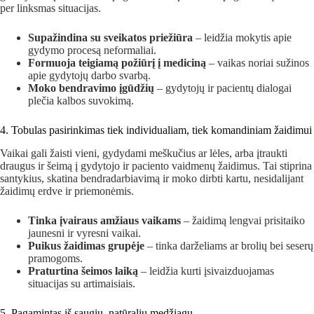
per linksmas situacijas.
Supažindina su sveikatos priežiūra
– leidžia mokytis apie
gydymo procesą neformaliai.
Formuoja teigiamą požiūrį į mediciną
– vaikas noriai sužinos
apie gydytojų darbo svarbą.
Moko bendravimo įgūdžių
– gydytojų ir pacientų dialogai
plečia kalbos suvokimą.
4. Tobulas pasirinkimas tiek individualiam, tiek komandiniam žaidimui
Vaikai gali žaisti vieni, gydydami meškučius ar lėles, arba įtraukti
draugus ir šeimą į gydytojo ir paciento vaidmenų žaidimus. Tai stiprina
santykius, skatina bendradarbiavimą ir moko dirbti kartu, nesidalijant
žaidimų erdve ir priemonėmis.
Tinka įvairaus amžiaus vaikams
– žaidimą lengvai prisitaiko
jaunesni ir vyresni vaikai.
Puikus žaidimas grupėje
– tinka darželiams ar brolių bei seserų
pramogoms.
Praturtina šeimos laiką
– leidžia kurti įsivaizduojamas
situacijas su artimaisiais.
5. Pagamintas iš saugių, natūralių medžiagų