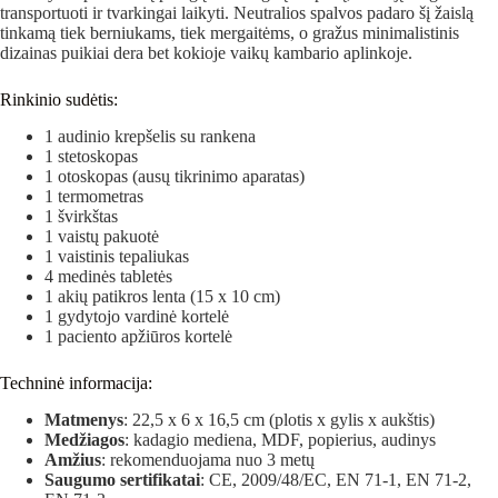
transportuoti ir tvarkingai laikyti. Neutralios spalvos padaro šį žaislą
tinkamą tiek berniukams, tiek mergaitėms, o gražus minimalistinis
dizainas puikiai dera bet kokioje vaikų kambario aplinkoje.
Rinkinio sudėtis:
1 audinio krepšelis su rankena
1 stetoskopas
1 otoskopas (ausų tikrinimo aparatas)
1 termometras
1 švirkštas
1 vaistų pakuotė
1 vaistinis tepaliukas
4 medinės tabletės
1 akių patikros lenta (15 x 10 cm)
1 gydytojo vardinė kortelė
1 paciento apžiūros kortelė
Techninė informacija:
Matmenys
: 22,5 x 6 x 16,5 cm (plotis x gylis x aukštis)
Medžiagos
: kadagio mediena, MDF, popierius, audinys
Amžius
: rekomenduojama nuo 3 metų
Saugumo sertifikatai
: CE, 2009/48/EC, EN 71-1, EN 71-2,