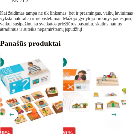
EN 71-3
Kai žaidimas tampa ne tik linksmas, bet ir prasmingas, vaikų lavinimas
vyksta natūraliai ir nepastebimai. Mažojo gydytojo rinkinys padės jūsų
vaikui susipažinti su sveikatos priežiūros pasauliu, skatins naujus
atradimus ir suteiks nepamirštamų įspūdžių!
Panašūs produktai
%
-
20
%