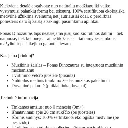
Kiekviena detalė apgalvota: nuo natūralių medžiagų iki vaiko
vystymuisi palankių formų bei tekstūrų. 100% sertifikuota ekologiška
medvilnė užtikrina švelnumą net jautriausiai odai, o perdirbtas
poliesteris daro šį žaislą atsakingu pasirinkimu aplinkai.
Ponas Dinozauras taps neatsiejama jūsų kūdikio rutinos dalimi – tiek
namuose, tiek kelionėje. Tai ne tik žaislas – tai ramybės simbolis
mažyliui ir pasitikėjimo garantija tėvams.
Kas įeina į rinkinį?
Muzikinis žaislas – Ponas Dinozauras su integruotu muzikiniu
mechanizmu
Tvirtinimo velcro juostelė (prisiūta)
Natūralus medinis traukimo žiedas muzikos paleidimui
Dovaninė pakuotė (puikiai tinka dovanai)
Techninė informacija
Tinkamas amžius: nuo 0 mėnesių (0m+)
Išmatavimai: apie 20 cm aukščio (be juostelės)
Išorinis audinys: 100% sertifikuota ekologiška medvilnė (be
pesticidų)
Užpildymas: perdirbtas poliesteris (tvarus pasirinkimas)