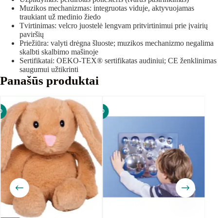
Muzikos mechanizmas: integruotas viduje, aktyvuojamas
traukiant už medinio žiedo
Tvirtinimas: velcro juostelė lengvam pritvirtinimui prie įvairių
paviršių
Priežiūra: valyti drėgna šluoste; muzikos mechanizmo negalima
skalbti skalbimo mašinoje
Sertifikatai: OEKO-TEX® sertifikatas audiniui; CE ženklinimas
saugumui užtikrinti
Panašūs produktai