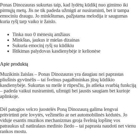
Ponas Dinozauras sukurtas taip, kad lydėtų kūdikį nuo gimimo iki
pirmųjų metų. Jis ne tik padeda užmigti ar nusiraminti, bet ir tampa
emociniu draugu. Jo minkštumas, pažįstama melodija ir saugumas
kuria ryšį tarp vaiko ir žaislo.
Tinka nuo 0 mėnesių amžiaus
Minkštas, jaukus ir mielas dizainas
Sukuria emocinį ryšį su kūdikiu
Ištikimas palydovas kasdienybėje ir kelionėse
Apie produktą
Muzikinis žaislas – Ponas Dinozauras yra daugiau nei paprastas
pliušinis gyvūnėlis – tai švelnus pagalbininkas jūsų kūdikio
kasdienybėje. Sukurtas su meile ir rūpesčiu, jis atlieka svarbią funkciją
– padeda vaikui nusiraminti, užmigti bei jaustis saugiam bet kurioje
aplinkoje.
Dėl patogios velcro juostelės Poną Dinozaurą galima lengvai
pritvirtinti prie lovytės, vežimėlio ar net automobilinės kėdutės. Jo
viduje esantis muzikos mechanizmas groja švelnią lopšinę vos
patraukus už natūralaus medinio žiedo – tai paprasta naudoti net vienu
rankos mostu.