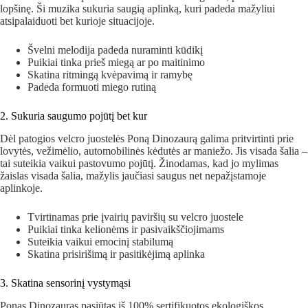
lopšinę. Ši muzika sukuria saugią aplinką, kuri padeda mažyliui
atsipalaiduoti bet kurioje situacijoje.
Švelni melodija padeda nuraminti kūdikį
Puikiai tinka prieš miegą ar po maitinimo
Skatina ritmingą kvėpavimą ir ramybę
Padeda formuoti miego rutiną
2. Sukuria saugumo pojūtį bet kur
Dėl patogios velcro juostelės Poną Dinozaurą galima pritvirtinti prie
lovytės, vežimėlio, automobilinės kėdutės ar maniežo. Jis visada šalia –
tai suteikia vaikui pastovumo pojūtį. Žinodamas, kad jo mylimas
žaislas visada šalia, mažylis jaučiasi saugus net nepažįstamoje
aplinkoje.
Tvirtinamas prie įvairių paviršių su velcro juostele
Puikiai tinka kelionėms ir pasivaikščiojimams
Suteikia vaikui emocinį stabilumą
Skatina prisirišimą ir pasitikėjimą aplinka
3. Skatina sensorinį vystymąsi
Ponas Dinozauras pasiūtas iš 100% sertifikuotos ekologiškos