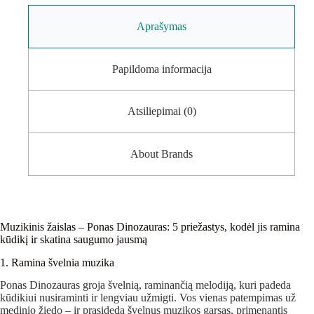
Aprašymas
Papildoma informacija
Atsiliepimai (0)
About Brands
Muzikinis žaislas – Ponas Dinozauras: 5 priežastys, kodėl jis ramina
kūdikį ir skatina saugumo jausmą
1. Ramina švelnia muzika
Ponas Dinozauras groja švelnią, raminančią melodiją, kuri padeda
kūdikiui nusiraminti ir lengviau užmigti. Vos vienas patempimas už
medinio žiedo – ir prasideda švelnus muzikos garsas, primenantis