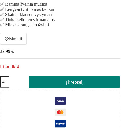
✅ Ramina švelnia muzika
✅ Lengvai tvirtinamas bet kur
✅ Skatina klausos vystymąsi
✅ Tinka kelionėms ir namams
✅ Mielas draugas mažyliui
Įsiminti
32.99
€
Liko tik 4
Į krepšelį