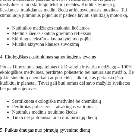
medvilnės ir turi skirtingų tekstūrų detales. Kūdikis tyrinėja jį
liesdamas, traukdamas medinį žiedą ar klausydamasis muzikos. Tai
stimuliuoja jutiminius pojūčius ir padeda lavinti smulkiąją motoriką.
Natūralios medžiagos maloniai liečiamos
Medinis žiedas skatina griebimo refleksus
Skirtingos tekstūros lavina lytėjimo pojūtį
Muzika aktyvina klausos suvokimą
4. Ekologiškas pasirinkimas sąmoningiems tėvams
Ponas Dinozauras pagamintas tik iš saugių ir tvarių medžiagų – 100%
ekologiškos medvilnės, perdirbto poliesterio bei natūralaus medžio. Be
jokių sintetinių chemikalų ar pesticidų – tik tai, kas geriausia jūsų
kūdikiui ir planetai. Tėvai gali būti ramūs dėl savo mažylio sveikatos
bei gamtos gerovės.
Sertifikuota ekologiška medvilnė be chemikalų
Perdirbtas poliesteris – atsakingas vartojimas
Natūralus medinis traukimo žiedas
Tinka net jautriausiai odai nuo pirmųjų dienų
5. Puikus draugas nuo pirmųjų gyvenimo dienų