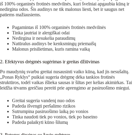
iš 100% organinės frotinės medvilnės, kuri švelniai apgaubia kūną ir
nedirgina odos. Šis audinys ne tik malonus liesti, bet ir saugus net
patiems mažiausiems.
Pagamintas iš 100% organinės frotinės medvilnės
Tinka jautriai ir alergiškai odai
Nedirgina ir nesukelia paraudimų
Natūralus audinys be kenksmingų priemaišų
Malonus prisilietimas, kuris ramina vaiką
2. Efektyvus drėgmės sugėrimas ir greitas džiūvimas
Po maudynių svarbu greitai nusausinti vaiko kūną, kad jis nesušaltų.
„Ponas Ryklys“ puikiai sugeria drėgmę dėka tankios frotinės
struktūros, todėl vaikas išlieka sausas ir šiltas per kelias akimirkas. Tai
leidžia tėvams greičiau pereiti prie aprengimo ar pasiruošimo miegui.
Greitai sugeria vandenį nuo odos
Padeda išvengti peršalimo rizikos
Sutrumpina pasiruošimo laiką po vonios
Tinka naudoti tiek po vonios, tiek po baseino
Padeda palaikyti kūno šilumą
3. Patogus dizainas su žaviu gobtuvu