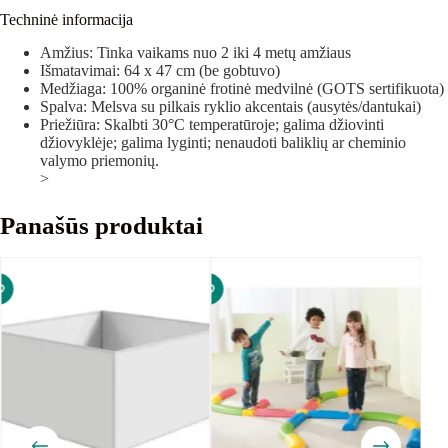
Techninė informacija
Amžius: Tinka vaikams nuo 2 iki 4 metų amžiaus
Išmatavimai: 64 x 47 cm (be gobtuvo)
Medžiaga: 100% organinė frotinė medvilnė (GOTS sertifikuota)
Spalva: Melsva su pilkais ryklio akcentais (ausytės/dantukai)
Priežiūra: Skalbti 30°C temperatūroje; galima džiovinti
džiovyklėje; galima lyginti; nenaudoti baliklių ar cheminio
valymo priemonių.
>
Panašūs produktai