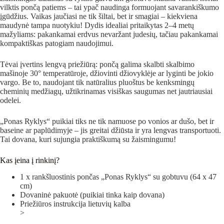
vilktis pončą patiems – tai ypač naudinga formuojant savarankiškumo
įgūdžius. Vaikas jaučiasi ne tik šiltai, bet ir smagiai – kiekviena
maudynė tampa nuotykiu! Dydis idealiai pritaikytas 2–4 metų
mažyliams: pakankamai erdvus nevaržant judesių, tačiau pakankamai
kompaktiškas patogiam naudojimui.
Tėvai įvertins lengvą priežiūrą: pončą galima skalbti skalbimo
mašinoje 30° temperatūroje, džiovinti džiovyklėje ar lyginti be jokio
vargo. Be to, naudojant tik natūralius pluoštus be kenksmingų
cheminių medžiagų, užtikrinamas visiškas saugumas net jautriausiai
odelei.
„Ponas Ryklys“ puikiai tiks ne tik namuose po vonios ar dušo, bet ir
baseine ar paplūdimyje – jis greitai džiūsta ir yra lengvas transportuoti.
Tai dovana, kuri sujungia praktiškumą su žaismingumu!
Kas įeina į rinkinį?
1 x rankšluostinis pončas „Ponas Ryklys“ su gobtuvu (64 x 47
cm)
Dovaninė pakuotė (puikiai tinka kaip dovana)
Priežiūros instrukcija lietuvių kalba
>