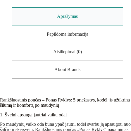
Aprašymas
Papildoma informacija
Atsiliepimai (0)
About Brands
Rankšluostinis pončas – Ponas Ryklys: 5 priežastys, kodėl jis užtikrina
šilumą ir komfortą po maudynių
1. Švelni apsauga jautriai vaikų odai
Po maudynių vaiko oda būna ypač jautri, todėl svarbu ją apsaugoti nuo
šalčio ir skersvėjų. Rankšluostinis pončas „Ponas Ryklys“ pagamintas