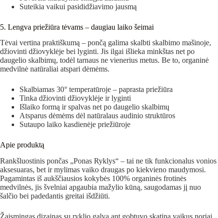
Suteikia vaikui pasididžiavimo jausmą
5. Lengva priežiūra tėvams – daugiau laiko šeimai
Tėvai vertina praktiškumą – pončą galima skalbti skalbimo mašinoje,
džiovinti džiovyklėje bei lyginti. Jis ilgai išlieka minkštas net po
daugelio skalbimų, todėl tarnaus ne vienerius metus. Be to, organinė
medvilnė natūraliai atspari dėmėms.
Skalbiamas 30° temperatūroje – paprasta priežiūra
Tinka džiovinti džiovyklėje ir lyginti
Išlaiko formą ir spalvas net po daugelio skalbimų
Atsparus dėmėms dėl natūralaus audinio struktūros
Sutaupo laiko kasdienėje priežiūroje
Apie produktą
Rankšluostinis pončas „Ponas Ryklys“ – tai ne tik funkcionalus vonios
aksesuaras, bet ir mylimas vaiko draugas po kiekvieno maudymosi.
Pagamintas iš aukščiausios kokybės 100% organinės frotinės
medvilnės, jis švelniai apgaubia mažylio kūną, saugodamas jį nuo
šalčio bei padedantis greitai išdžiūti.
Žaismingas dizainas su ryklio galva ant gobtuvo skatina vaikus noriai