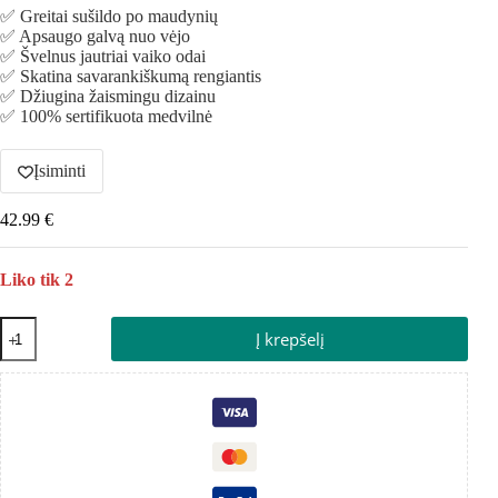
✅ Greitai sušildo po maudynių
✅ Apsaugo galvą nuo vėjo
✅ Švelnus jautriai vaiko odai
✅ Skatina savarankiškumą rengiantis
✅ Džiugina žaismingu dizainu
✅ 100% sertifikuota medvilnė
Įsiminti
42.99
€
Liko tik 2
Į krepšelį