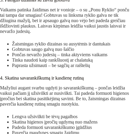
Vaikams patinka žaidimas net ir vonioje – o su „Ponu Ryklio“ ponču
tai tampa dar smagiau! Gobtuvas su linksma ryklio galva ne tik
džiugina mažylį, bet ir apsaugo galvą nuo vėjo bei padeda greičiau
išdžiovinti plaukus. Laisvas kirpimas leidžia vaikui jaustis laisvai ir
nevaržo judesių.
Žaismingas ryklio dizainas su ausytėmis ir dantukais
Gobtuvas saugo galvą nuo šalčio
Pončas nevaržo judesių – tinka aktyviems vaikams
Tinka naudoti kaip rankšluostį ar chalatuką
Paprasta užsimauti – be sagčių ar raištelių
4. Skatina savarankiškumą ir kasdienę rutiną
Mažyliui augant svarbu ugdyti jo savarankiškumą – pončas leidžia
vaikui pačiam jį užsivilkti ar nusivilkti. Tai padeda formuoti higienos
įpročius bei skatina pasitikėjimą savimi. Be to, žaismingas dizainas
paverčia kasdienę rutiną smagiu nuotykiu.
Lengva užsivilkti be tėvų pagalbos
Skatina higienos įpročių ugdymą nuo mažens
Padeda formuoti savarankiškumo įgūdžius
Paverčia maudynes smagiu žaidimu