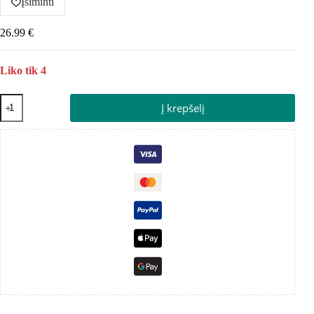
Įsiminti
26.99
€
Liko tik 4
Į krepšelį