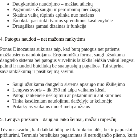
Daugkartinio naudojimo – mažiau atliekų
Pagamintas iš saugių ir perdirbamų medžiagų
Skatina vaiką rūpintis aplinka nuo mažens
Išmoksta pasirinkti tvarius sprendimus kasdienybėje
Draugiškas gamtai dizainas ir funkcija
4. Patogus naudoti – net mažoms rankytėms
Ponas Dinozauras sukurtas taip, kad būtų patogus net patiems
mažiausiems naudotojams. Ergonomiška forma, saugi užsukama
dangtelio sistema bei patogus virvelinis laikiklis leidžia vaikui lengvai
paimti ir naudoti buteliuką be suaugusiųjų pagalbos. Tai stiprina
savarankiškumą ir pasitikėjimą savimi.
Saugi užsukama dangtelio sistema apsaugo nuo išsiliejimo
Lengvas svoris – tik 350 ml talpa vaikams ideali
Patogi rankenėlė nešiojimui ar pakabinimui ant kuprinės
Tinka kasdieniam naudojimui darželyje ar kelionėje
Pritaikytas vaikams nuo 3 metų amžiaus
5. Lengva priežiūra – daugiau laiko šeimai, mažiau rūpesčių
Tėvams svarbu, kad daiktai būtų ne tik funkcionalūs, bet ir paprastai
prižiūrimi. Terminis buteliukas pagamintas iš nerūdijančio plieno, kuris