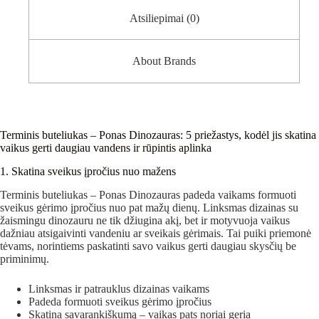
Atsiliepimai (0)
About Brands
Terminis buteliukas – Ponas Dinozauras: 5 priežastys, kodėl jis skatina
vaikus gerti daugiau vandens ir rūpintis aplinka
1. Skatina sveikus įpročius nuo mažens
Terminis buteliukas – Ponas Dinozauras padeda vaikams formuoti
sveikus gėrimo įpročius nuo pat mažų dienų. Linksmas dizainas su
žaismingu dinozauru ne tik džiugina akį, bet ir motyvuoja vaikus
dažniau atsigaivinti vandeniu ar sveikais gėrimais. Tai puiki priemonė
tėvams, norintiems paskatinti savo vaikus gerti daugiau skysčių be
priminimų.
Linksmas ir patrauklus dizainas vaikams
Padeda formuoti sveikus gėrimo įpročius
Skatina savarankiškumą – vaikas pats noriai geria