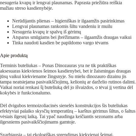
nesugeria kvapų ir lengvai plaunamas. Paprasta priežiūra reiškia
mažiau streso kasdienybėje.
Nerūdijantis plienas – higieniškas ir ilgaamžis pasirinkimas
Lengvai plaunamas rankomis šiltu vandeniu ir muilu
Nesugeria kvapų ir spalvų iš gėrimų
Atsparus smūgiams bei įbrėžimams – ilgaamžis draugas vaikui
Tinka naudoti kasdien be papildomo vargo tėvams
Apie produktą
Terminis buteliukas – Ponas Dinozauras yra ne tik praktiškas
aksesuaras kiekvienos šeimos kasdienybei, bet ir žaismingas draugas
jūsų vaikui kiekviename žingsnyje. Su mielu dinozauro dizainu jis
tampa neatsiejama pasivaikščiojimų, kelionių ar darželio rutinos dalimi.
Vaikai noriai renkasi šį buteliuką dėl jo išvaizdos, o tėvai jį vertina dėl
kokybės ir funkcionalumo.
Dėl dvigubos termoizoliacinės sienelės konstrukcijos šis buteliukas
efektyviai palaiko skysčių temperatūrą – karštus gėrimus šiltus, o šaltus
vėsiais ilgesnį laiką. Tai ypač naudinga keičiantis sezonams arba
ilgesniems pasivaikščiojimams gamtoje.
Svarbiausia – tai ekologiškas sprendimas kiekvienai šeimai.