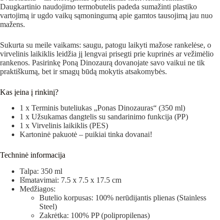
Daugkartinio naudojimo termobutelis padeda sumažinti plastiko
vartojimą ir ugdo vaikų sąmoningumą apie gamtos tausojimą jau nuo
mažens.
Sukurta su meile vaikams: saugu, patogu laikyti mažose rankelėse, o
virvelinis laikiklis leidžia jį lengvai prisegti prie kuprinės ar vežimėlio
rankenos. Pasirinkę Poną Dinozaurą dovanojate savo vaikui ne tik
praktiškumą, bet ir smagų būdą mokytis atsakomybės.
Kas įeina į rinkinį?
1 x Terminis buteliukas „Ponas Dinozauras“ (350 ml)
1 x Užsukamas dangtelis su sandarinimo funkcija (PP)
1 x Virvelinis laikiklis (PES)
Kartoninė pakuotė – puikiai tinka dovanai!
Techninė informacija
Talpa: 350 ml
Išmatavimai: 7.5 x 7.5 x 17.5 cm
Medžiagos:
Butelio korpusas: 100% nerūdijantis plienas (Stainless
Steel)
Zakrėtka: 100% PP (polipropilenas)