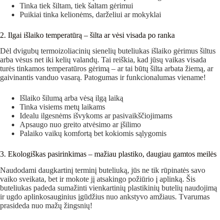
Tinka tiek šiltam, tiek šaltam gėrimui
Puikiai tinka kelionėms, darželiui ar mokyklai
2. Ilgai išlaiko temperatūrą – šilta ar vėsi visada po ranka
Dėl dvigubų termoizoliacinių sienelių buteliukas išlaiko gėrimus šiltus
arba vėsus net iki kelių valandų. Tai reiškia, kad jūsų vaikas visada
turės tinkamos temperatūros gėrimą – ar tai būtų šilta arbata žiemą, ar
gaivinantis vanduo vasarą. Patogumas ir funkcionalumas viename!
Išlaiko šilumą arba vėsą ilgą laiką
Tinka visiems metų laikams
Idealu ilgesnėms išvykoms ar pasivaikščiojimams
Apsaugo nuo greito atvėsimo ar įšilimo
Palaiko vaikų komfortą bet kokiomis sąlygomis
3. Ekologiškas pasirinkimas – mažiau plastiko, daugiau gamtos meilės
Naudodami daugkartinį terminį buteliuką, jūs ne tik rūpinatės savo
vaiko sveikata, bet ir mokote jį atsakingo požiūrio į aplinką. Šis
buteliukas padeda sumažinti vienkartinių plastikinių butelių naudojimą
ir ugdo aplinkosauginius įgūdžius nuo ankstyvo amžiaus. Tvarumas
prasideda nuo mažų žingsnių!