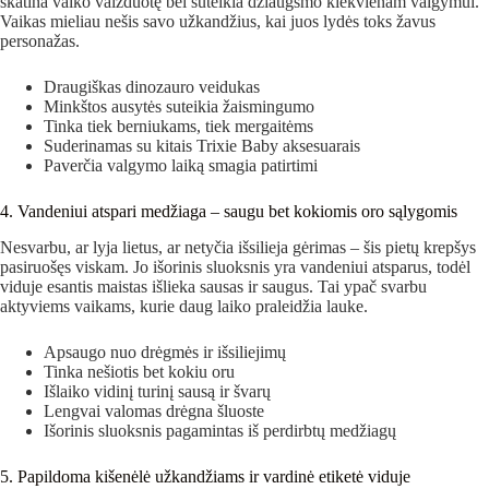
skatina vaiko vaizduotę bei suteikia džiaugsmo kiekvienam valgymui.
Vaikas mieliau nešis savo užkandžius, kai juos lydės toks žavus
personažas.
Draugiškas dinozauro veidukas
Minkštos ausytės suteikia žaismingumo
Tinka tiek berniukams, tiek mergaitėms
Suderinamas su kitais Trixie Baby aksesuarais
Paverčia valgymo laiką smagia patirtimi
4. Vandeniui atspari medžiaga – saugu bet kokiomis oro sąlygomis
Nesvarbu, ar lyja lietus, ar netyčia išsilieja gėrimas – šis pietų krepšys
pasiruošęs viskam. Jo išorinis sluoksnis yra vandeniui atsparus, todėl
viduje esantis maistas išlieka sausas ir saugus. Tai ypač svarbu
aktyviems vaikams, kurie daug laiko praleidžia lauke.
Apsaugo nuo drėgmės ir išsiliejimų
Tinka nešiotis bet kokiu oru
Išlaiko vidinį turinį sausą ir švarų
Lengvai valomas drėgna šluoste
Išorinis sluoksnis pagamintas iš perdirbtų medžiagų
5. Papildoma kišenėlė užkandžiams ir vardinė etiketė viduje