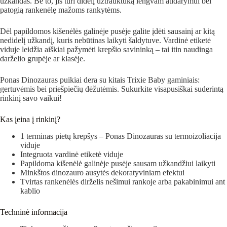
užkandas. Be to, jis turi didelį užtrauktuką lengvam atidarymui bei
patogią rankenėlę mažoms rankytėms.
Dėl papildomos kišenėlės galinėje pusėje galite įdėti sausainį ar kitą
nedidelį užkandį, kuris nebūtinas laikyti šaldytuve. Vardinė etiketė
viduje leidžia aiškiai pažymėti krepšio savininką – tai itin naudinga
darželio grupėje ar klasėje.
Ponas Dinozauras puikiai dera su kitais Trixie Baby gaminiais:
gertuvėmis bei priešpiečių dėžutėmis. Sukurkite visapusiškai suderintą
rinkinį savo vaikui!
Kas įeina į rinkinį?
1 terminas pietų krepšys – Ponas Dinozauras su termoizoliacija
viduje
Integruota vardinė etiketė viduje
Papildoma kišenėlė galinėje pusėje sausam užkandžiui laikyti
Minkštos dinozauro ausytės dekoratyviniam efektui
Tvirtas rankenėlės dirželis nešimui rankoje arba pakabinimui ant
kablio
Techninė informacija