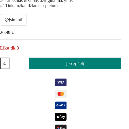
✅ Linksmas dizainas džiugina mažylius
✅ Tinka užkandžiams ir pietums
Įsiminti
26.99
€
Liko tik 3
Į krepšelį