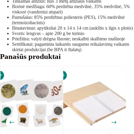
Tinkamas amžius: nuo 3 metų amžiaus vaikams
Išorinė medžiaga: 60% perdirbta medvilnė, 35% medvilnė, 5%
viskozė (vandeniui atspari)
Pamušalas: 85% perdirbtas poliesteris (PES), 15% medvilnė
(termoizoliacinis)
Išmatavimai: apytiksliai 20 x 14 x 14 cm (aukštis x ilgis x plotis)
Svoris: lengvas – apie 200 g be turinio
Priežiūra: valyti drėgna šluoste; neskalbti skalbimo mašinoje
Sertifikatai: pagaminta laikantis saugumo reikalavimų vaikams
skirtai produkcijai (be BPA ir ftalatų)
Panašūs produktai