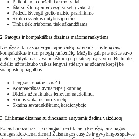
Puikiai tinka darželiui ar mokyklai
Išlaiko šilumą arba vėsą iki kelių valandų
Padeda išvengti greito maisto pasirinkimo
Skatina sveikus mitybos įpročius
Tinka tiek sriuboms, tiek užkandžiams
2. Patogus ir kompaktiškas dizainas mažoms rankytėms
Krepšys sukurtas galvojant apie vaikų poreikius – jis lengvas,
kompaktiškas ir turi patogią rankenėlę. Mažylis gali pats neštis savo
pietus, ugdydamas savarankiškumą ir pasitikėjimą savimi. Be to, dėl
didelio užtrauktuko vaikas lengvai atidarys ar uždarys krepšį be
suaugusiųjų pagalbos.
Lengvas ir patogus nešti
Kompaktiškas dydis telpa į kuprinę
Didelis užtrauktukas lengvam naudojimui
Skirtas vaikams nuo 3 metų
Skatina savarankiškumą kasdienybėje
3. Linksmas dizainas su dinozauro ausytėmis žadina vaizduotę
Ponas Dinozauras – tai daugiau nei tik pietų krepšys, tai smagus
draugas kiekvienai dienai! Žaismingos ausytės ir gyvybingos spalvos