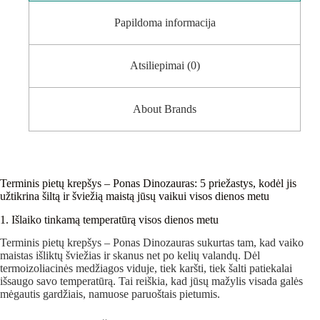
Papildoma informacija
Atsiliepimai (0)
About Brands
Terminis pietų krepšys – Ponas Dinozauras: 5 priežastys, kodėl jis
užtikrina šiltą ir šviežią maistą jūsų vaikui visos dienos metu
1. Išlaiko tinkamą temperatūrą visos dienos metu
Terminis pietų krepšys – Ponas Dinozauras sukurtas tam, kad vaiko
maistas išliktų šviežias ir skanus net po kelių valandų. Dėl
termoizoliacinės medžiagos viduje, tiek karšti, tiek šalti patiekalai
išsaugo savo temperatūrą. Tai reiškia, kad jūsų mažylis visada galės
mėgautis gardžiais, namuose paruoštais pietumis.