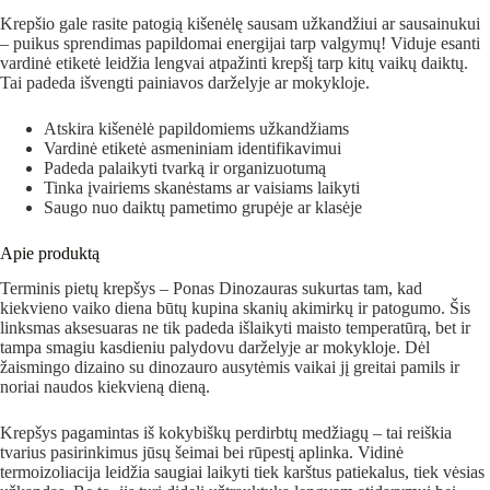
Krepšio gale rasite patogią kišenėlę sausam užkandžiui ar sausainukui
– puikus sprendimas papildomai energijai tarp valgymų! Viduje esanti
vardinė etiketė leidžia lengvai atpažinti krepšį tarp kitų vaikų daiktų.
Tai padeda išvengti painiavos darželyje ar mokykloje.
Atskira kišenėlė papildomiems užkandžiams
Vardinė etiketė asmeniniam identifikavimui
Padeda palaikyti tvarką ir organizuotumą
Tinka įvairiems skanėstams ar vaisiams laikyti
Saugo nuo daiktų pametimo grupėje ar klasėje
Apie produktą
Terminis pietų krepšys – Ponas Dinozauras sukurtas tam, kad
kiekvieno vaiko diena būtų kupina skanių akimirkų ir patogumo. Šis
linksmas aksesuaras ne tik padeda išlaikyti maisto temperatūrą, bet ir
tampa smagiu kasdieniu palydovu darželyje ar mokykloje. Dėl
žaismingo dizaino su dinozauro ausytėmis vaikai jį greitai pamils ir
noriai naudos kiekvieną dieną.
Krepšys pagamintas iš kokybiškų perdirbtų medžiagų – tai reiškia
tvarius pasirinkimus jūsų šeimai bei rūpestį aplinka. Vidinė
termoizoliacija leidžia saugiai laikyti tiek karštus patiekalus, tiek vėsias