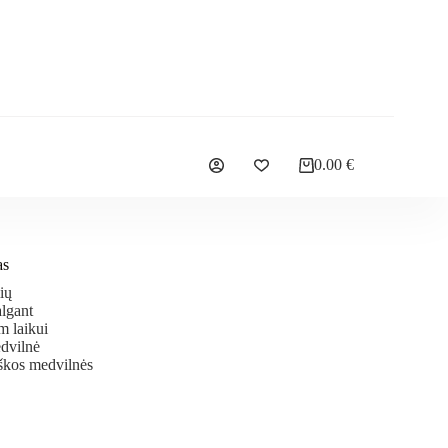
0.00
€
as
ių
lgant
m laikui
edvilnė
škos medvilnės