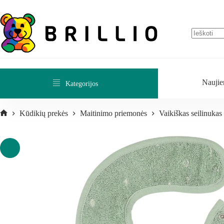
Naujie
Kategorijos
Kūdikių prekės
Maitinimo priemonės
Vaikiškas seilinuka