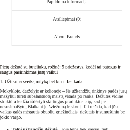
Papildoma informacija
Atsiliepimai (0)
About Brands
Pietų dėžutė su buteliuku, rožinė: 5 priežastys, kodėl tai patogus ir
saugus pasirinkimas jūsų vaikui
1. Užtikrina sveiką mitybą bet kur ir bet kada
Mokykloje, darželyje ar kelionėje – šis užkandžių rinkinys padės jūsų
mažyliui turėti subalansuotą maistą visada po ranka. Dėžutės vidinė
struktūra leidžia išdėstyti skirtingus produktus taip, kad jie
nesusimaišytų, išlaikant jų šviežumą ir skonį. Tai reiškia, kad jūsų
vaikas galės mėgautis obuolių griežinėliais, riešutais ir sumuštiniu be
jokio vargo.
Talpi užkandžių dėžutė
– joje telpa tiek vaisiai, tiek