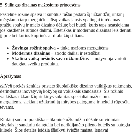
5. Stilingas dizainas mažosioms princesėms
Pastelinė rožinė spalva ir subtilūs raštai padaro šį užkandžių rinkinį
mėgstamu tarp mergaičių. Jūsų vaikas jausis ypatingai turėdamas
gražių spalvų ir mielo dizaino dėžutę bei butelį, kuris taps neatsiejama
jos kasdienės rutinos dalimi. Estetiškas ir modernus dizainas leis derinti
jį prie bet kurios kuprinės ar drabužių stiliaus.
Žavinga rožinė spalva
– tinka mažoms mergaitėms.
Modernus dizainas
– atrodo dailiai ir estetiškai.
Skatina vaiką nešiotis savo užkandžius
– motyvuoja vartoti
daugiau sveikų produktų.
Aprašymas
eliNeli
prekės ženklas pristato šiuolaikiško dizaino vaikiškus reikmenis,
derindamas inovatyvią kokybę su vokiškais standartais. Šis rožinis
vaikiškas užkandžių rinkinys sukurtas specialiai mažosioms
mergaitėms, siekiant užtikrinti jų mitybos patogumą ir nekelti rūpesčių
tėvams.
Rinkinį sudaro praktiška silikoninė užkandžių dėžutė su vidiniais
skyriais ir sandariu dangteliu bei nerūdijančio plieno butelis su patogia
kilpele. Šios detalės leidžia išlaikyti šviežią maistą, lengvai