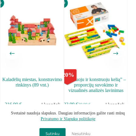
-
20
%
Kaladėlių miestas, konstravimo
,,Matuoju ir konstruoju kelią” –
rinkinys (89 vnt.)
proporcijų suvokimo ir
vizualinės analizės lavinimas
Į krepšelį
Į krepšelį
216.90
€
23.99
€
29.99
€
Svetainė naudoja slapukus. Daugiau informacijos galite rasti mūsų
Privatumo ir Slapukų politikoje
Sąlygos ir taisyklės
Privatumo Politika
Grąžinimo politika
Kontaktai
Mano paskyra
Become Our Partner
Sutinku
Nesutinku