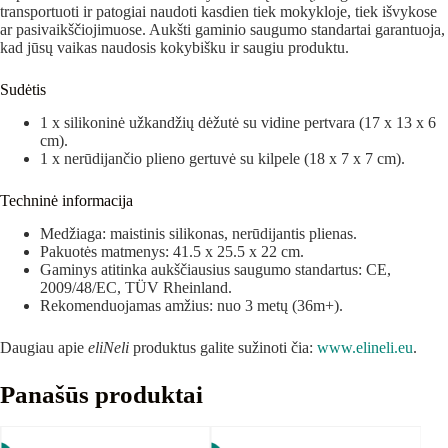
transportuoti ir patogiai naudoti kasdien tiek mokykloje, tiek išvykose
ar pasivaikščiojimuose. Aukšti gaminio saugumo standartai garantuoja,
kad jūsų vaikas naudosis kokybišku ir saugiu produktu.
Sudėtis
1 x silikoninė užkandžių dėžutė su vidine pertvara (17 x 13 x 6
cm).
1 x nerūdijančio plieno gertuvė su kilpele (18 x 7 x 7 cm).
Techninė informacija
Medžiaga: maistinis silikonas, nerūdijantis plienas.
Pakuotės matmenys: 41.5 x 25.5 x 22 cm.
Gaminys atitinka aukščiausius saugumo standartus: CE,
2009/48/EC, TÜV Rheinland.
Rekomenduojamas amžius: nuo 3 metų (36m+).
Daugiau apie
eliNeli
produktus galite sužinoti čia:
www.elineli.eu
.
Panašūs produktai