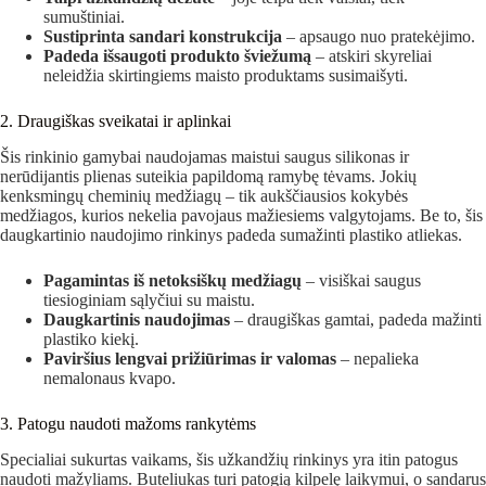
sumuštiniai.
Sustiprinta sandari konstrukcija
– apsaugo nuo pratekėjimo.
Padeda išsaugoti produkto šviežumą
– atskiri skyreliai
neleidžia skirtingiems maisto produktams susimaišyti.
2. Draugiškas sveikatai ir aplinkai
Šis rinkinio gamybai naudojamas maistui saugus silikonas ir
nerūdijantis plienas suteikia papildomą ramybę tėvams. Jokių
kenksmingų cheminių medžiagų – tik aukščiausios kokybės
medžiagos, kurios nekelia pavojaus mažiesiems valgytojams. Be to, šis
daugkartinio naudojimo rinkinys padeda sumažinti plastiko atliekas.
Pagamintas iš netoksiškų medžiagų
– visiškai saugus
tiesioginiam sąlyčiui su maistu.
Daugkartinis naudojimas
– draugiškas gamtai, padeda mažinti
plastiko kiekį.
Paviršius lengvai prižiūrimas ir valomas
– nepalieka
nemalonaus kvapo.
3. Patogu naudoti mažoms rankytėms
Specialiai sukurtas vaikams, šis užkandžių rinkinys yra itin patogus
naudoti mažyliams. Buteliukas turi patogią kilpelę laikymui, o sandarus