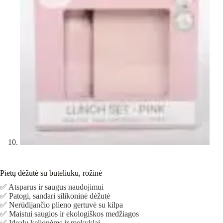
Pietų dėžutė su buteliuku, rožinė
✅ Atsparus ir saugus naudojimui
✅ Patogi, sandari silikoninė dėžutė
✅ Nerūdijančio plieno gertuvė su kilpa
✅ Maistui saugios ir ekologiškos medžiagos
✅ Idealu kelionėms ir mokyklai