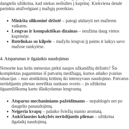
dangtelis užtikrina, kad niekas neišsilies į kuprinę. Kiekviena detalė
parinkta atsižvelgiant į mažųjų poreikius.
Minkšta silikoninė dėžutė
– patogi atidaryti net mažiems
vaikams.
Lengvas ir kompaktiškas dizainas
– neužima daug vietos
kuprinėje.
Buteliukas su kilpele
– mažylis lengvai jį paims ir laikys savo
mažose rankytėse.
4. Atsparumas ir ilgalaikis naudojimas
Nenorite kas kelis mėnesius pirkti naujos užkandžių dėžutės? Šis
komplektas pagamintas iš patvarių medžiagų, kurios atlaiko įvairias
situacijas – nuo atsitiktinių kritimų iki intensyvaus naudojimo. Patvarus
nerūdijantis plienas nereiškia sunkaus svorio – jis užtikrina
ilgaamžiškumą kartu išlaikydamas lengvumą.
Atsparus mechaniniams pažeidimams
– nepablogės net po
daugelio panaudojimų.
Neįgeria kvapų
– palaiko šviežią maisto aromatą.
Aukščiausios kokybės nerūdijantis plienas
– užtikrina
ilgalaikį naudojimą.