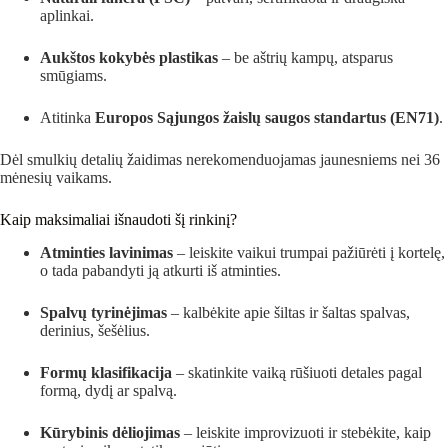
aplinkai.
Aukštos kokybės plastikas
– be aštrių kampų, atsparus
smūgiams.
Atitinka
Europos Sąjungos žaislų saugos standartus (EN71)
.
Dėl smulkių detalių žaidimas nerekomenduojamas jaunesniems nei 36
mėnesių vaikams.
Kaip maksimaliai išnaudoti šį rinkinį?
Atminties lavinimas
– leiskite vaikui trumpai pažiūrėti į kortelę,
o tada pabandyti ją atkurti iš atminties.
Spalvų tyrinėjimas
– kalbėkite apie šiltas ir šaltas spalvas,
derinius, šešėlius.
Formų klasifikacija
– skatinkite vaiką rūšiuoti detales pagal
formą, dydį ar spalvą.
Kūrybinis dėliojimas
– leiskite improvizuoti ir stebėkite, kaip