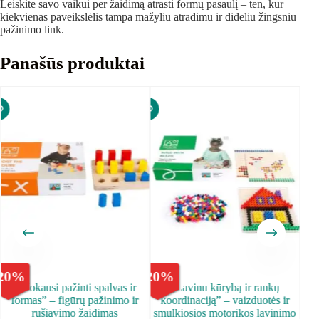
Leiskite savo vaikui per žaidimą atrasti formų pasaulį – ten, kur
kiekvienas paveikslėlis tampa mažyliu atradimu ir dideliu žingsniu
pažinimo link.
Panašūs produktai
20
%
-
20
%
-
20
,,Mokausi pažinti spalvas ir
„Lavinu kūrybą ir rankų
,,S
formas” – figūrų pažinimo ir
koordinaciją” – vaizduotės ir
ank
rūšiavimo žaidimas
smulkiosios motorikos lavinimo
k