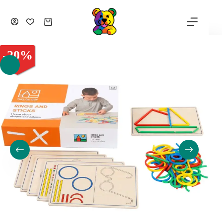
-
20
%