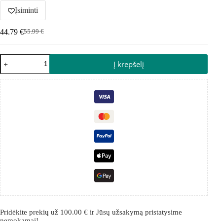
Įsiminti
44.79
€
55.99
€
Į krepšelį
Pridėkite prekių už
100.00
€
ir Jūsų užsakymą pristatysime
nemokamai!