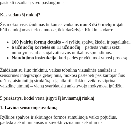
pasiekti rezultatą savo pastangomis.
Kas sudaro šį rinkinį?
Šis mokomasis žaidimas tinkamas vaikams
nuo 3 iki 6 metų
ir gali
būti naudojamas tiek namuose, tiek darželyje. Rinkinį sudaro:
100 įvairių formų detalės
– 4 ryškių spalvų žiedai ir pagaliukai.
6 užduočių kortelės su 11 užduočių
– padeda vaikui sekti
nurodymus arba sugalvoti savus unikalius sprendimus.
Naudojimo instrukcija
, kuri padės pradėti mokymosi procesą.
Žaidžiant su šiuo rinkiniu, vaikas tobulina vizualinės analizės ir
sensorinės integracijos gebėjimus, mokosi pastebėti pasikartojančius
raštus, atsiminti jų struktūrą ir ją atkurti. Tokios veiklos stiprina
vaizdinę atmintį – vieną svarbiausių ankstyvojo mokymosi įgūdžių.
5 priežastys, kodėl verta įsigyti šį lavinamąjį rinkinį
1. Lavina sensorinį suvokimą
Ryškios spalvos ir skirtingos formos stimuliuoja vaiko pojūčius,
padeda atskirti niuansus ir suvokti vizualinius skirtumus.