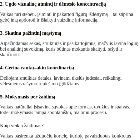
2. Ugdo vizualinę atmintį ir dėmesio koncentraciją
Vaikas turi stebėti, įsiminti ir pakartoti figūrų išdėstymą – tai stiprina
gebėjimą apdoroti ir išlaikyti vaizdinę informaciją.
3. Skatina pažintinį mąstymą
Atpažindamas sekas, struktūras ir pasikartojimus, mažylis lavina loginį
bei analitinį suvokimą, kuris būtinas mokantis skaityti, rašyti ir
skaičiuoti.
4. Gerina rankų–akių koordinaciją
Dėliojant smulkias detales, lavinami tikslūs judesiai, reikalingi
vėlesniems rašymo ir piešimo įgūdžiams.
5. Mokymasis per žaidimą
Vaikas natūraliai įsisavina sąvokas apie formas, dydžius ir spalvas,
todėl mokymasis tampa spontanišku, maloniu procesu.
Kaip veikia žaidimas?
Vaikas pasirenka užduočių kortelę, kurioje pavaizduotas konkretus