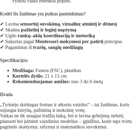
vystosi vaiko estetikos pojūtis.
Kodėl šis žaidimas yra puikus pasirinkimas?
✔ Lavina
sensorinį suvokimą, vizualinę atmintį ir dėmesį
✔ Skatina
pažintinį ir loginį mąstymą
✔ Ugdo
rankų–akių koordinaciją ir motoriką
✔ Sukurtas pagal
Montessori mokymosi per patirtį
principus
✔ Pagamintas iš
tvarių, saugių medžiagų
Specifikacijos:
Medžiaga:
Fanera (FSC), plastikas
Kortelės dydis:
21 x 15 cm
Rekomenduojamas amžius:
nuo 3 iki 6 metų
Išvada
„Tyrinėju skirtingas formas ir atkuriu vaizdus“ – tai žaidimas, kuris
sujungia kūrybą, pažinimą ir mokslinę vertę.
Vaikas ne tik smagiai leidžia laiką, bet ir lavina gebėjimą stebėti,
planuoti bei įsiminti vaizdinius modelius – įgūdžius, kurie taps tvirtu
pagrindu skaitymui, rašymui ir matematikos suvokimui.