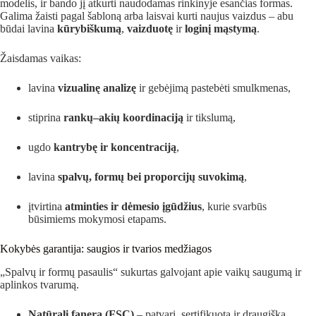
modelis, ir bando jį atkurti naudodamas rinkinyje esančias formas.
Galima žaisti pagal šabloną arba laisvai kurti naujus vaizdus – abu
būdai lavina
kūrybiškumą
,
vaizduotę
ir
loginį mąstymą
.
Žaisdamas vaikas:
lavina
vizualinę analizę
ir gebėjimą pastebėti smulkmenas,
stiprina
rankų–akių koordinaciją
ir tikslumą,
ugdo
kantrybę ir koncentraciją
,
lavina
spalvų, formų bei proporcijų suvokimą
,
įtvirtina
atminties ir dėmesio įgūdžius
, kurie svarbūs
būsimiems mokymosi etapams.
Kokybės garantija: saugios ir tvarios medžiagos
„Spalvų ir formų pasaulis“ sukurtas galvojant apie vaikų saugumą ir
aplinkos tvarumą.
Natūrali fanera (FSC)
– patvari, sertifikuota ir draugiška