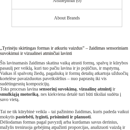
Atsiliepimai (0)
About Brands
„Tyrinėju skirtingas formas ir atkuriu vaizdus” – žaidimas sensoriniam
suvokimui ir vizualinei atminčiai lavinti
Šis lavinamasis žaidimas skatina vaiką atrasti formų, spalvų ir kūrybos
pasaulį per veiklą, kuri tuo pačiu lavina ir jo pojūčius, ir mąstymą.
Vaikas iš spalvotų žiedų, pagaliukų ir formų detalių atkartoja užduočių
kortelėse pavaizduotus paveikslėlius – nuo paprastų iki vis
sudėtingesnių kompozicijų.
Toks procesas lavina
sensorinį suvokimą
,
vizualinę atmintį
ir
smulkiąją motoriką
, nes kiekviena detalė turi būti tiksliai sudėta į
savo vietą.
Tai ne tik kūrybinė veikla – tai pažinimo žaidimas, kuris padeda vaikui
mokytis
pastebėti, lyginti, prisiminti ir planuoti
.
Dėliodamas formas pagal pavyzdį arba kurdamas savus derinius,
mažylis treniruoja gebėjimą atpažinti proporcijas, analizuoti vaizdą ir