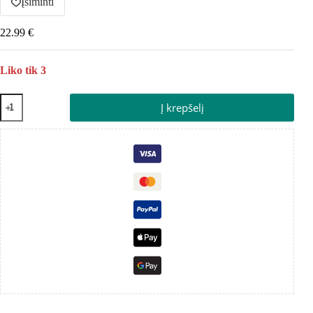
Įsiminti
22.99
€
Liko tik 3
Į krepšelį