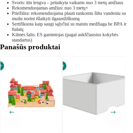
Svoris: itin lengva – pritaikyta vaikams nuo 3 metų amžiaus
Rekomenduojamas amžius: nuo 3 metų+
Priežiūra: rekomenduojama plauti rankomis šiltu vandeniu su
muilu norint išlaikyti ilgaamžiškumą
Sertifikuota kaip saugi sąlyčiui su maistu medžiaga be BPA ir
ftalatų
Kilmės šalis: ES gamintojas (pagal aukščiausius kokybės
standartus)
Panašūs produktai