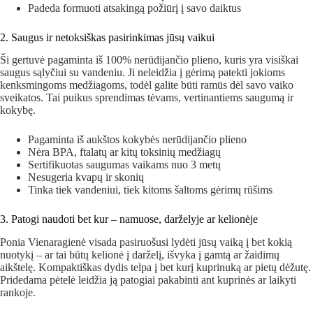
Padeda formuoti atsakingą požiūrį į savo daiktus
2. Saugus ir netoksiškas pasirinkimas jūsų vaikui
Ši gertuvė pagaminta iš 100% nerūdijančio plieno, kuris yra visiškai
saugus sąlyčiui su vandeniu. Ji neleidžia į gėrimą patekti jokioms
kenksmingoms medžiagoms, todėl galite būti ramūs dėl savo vaiko
sveikatos. Tai puikus sprendimas tėvams, vertinantiems saugumą ir
kokybę.
Pagaminta iš aukštos kokybės nerūdijančio plieno
Nėra BPA, ftalatų ar kitų toksinių medžiagų
Sertifikuotas saugumas vaikams nuo 3 metų
Nesugeria kvapų ir skonių
Tinka tiek vandeniui, tiek kitoms šaltoms gėrimų rūšims
3. Patogi naudoti bet kur – namuose, darželyje ar kelionėje
Ponia Vienaragienė visada pasiruošusi lydėti jūsų vaiką į bet kokią
nuotykį – ar tai būtų kelionė į darželį, išvyka į gamtą ar žaidimų
aikštelę. Kompaktiškas dydis telpa į bet kurį kuprinuką ar pietų dėžutę.
Pridedama pėtelė leidžia ją patogiai pakabinti ant kuprinės ar laikyti
rankoje.