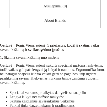
Atsiliepimai (0)
About Brands
Gertuvė – Ponia Vienaragienė: 5 priežastys, kodėl ji skatina vaikų
savarankiškumą ir sveikus gėrimo įpročius
1. Skatina savarankiškumą nuo mažens
Gertuvė – Ponia Vienaragienė sukurta specialiai mažoms rankytėms,
todėl vaikas gali pats lengvai ją laikyti ir naudotis. Ergonomiška forma
bei patogus snapelis leidžia vaikui gerti be pagalbos, taip ugdant
pasitikėjimą savimi. Kiekvienas gurkšnis tampa žingsniu į didesnį
savarankiškumą.
Specialiai vaikams pritaikytas dangtelis su snapeliu
Lengva laikyti net mažose rankytėse
Skatina kasdienius savarankiškus veiksmus
Puikiai tinka darželinukams ir pradinukams