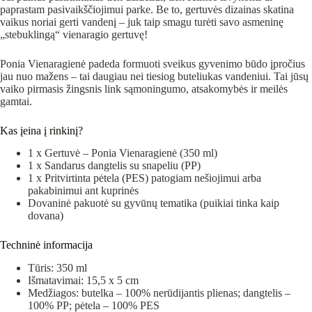
paprastam pasivaikščiojimui parke. Be to, gertuvės dizainas skatina
vaikus noriai gerti vandenį – juk taip smagu turėti savo asmeninę
„stebuklingą“ vienaragio gertuvę!
Ponia Vienaragienė padeda formuoti sveikus gyvenimo būdo įpročius
jau nuo mažens – tai daugiau nei tiesiog buteliukas vandeniui. Tai jūsų
vaiko pirmasis žingsnis link sąmoningumo, atsakomybės ir meilės
gamtai.
Kas įeina į rinkinį?
1 x Gertuvė – Ponia Vienaragienė (350 ml)
1 x Sandarus dangtelis su snapeliu (PP)
1 x Pritvirtinta pėtela (PES) patogiam nešiojimui arba
pakabinimui ant kuprinės
Dovaninė pakuotė su gyvūnų tematika (puikiai tinka kaip
dovana)
Techninė informacija
Tūris: 350 ml
Išmatavimai: 15,5 x 5 cm
Medžiagos: butelka – 100% nerūdijantis plienas; dangtelis –
100% PP; pėtela – 100% PES