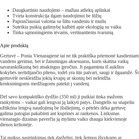
Daugkartinio naudojimo – mažiau atliekų aplinkai
Tvirta konstrukcija ilgam naudojimui be lūžių
Paprasčiausiai valoma su šiltu vandeniu ir muilu
Suteikia puikią galimybę kalbėti apie ekologiją su vaiku
Tinka sąmoningiems tėvams, vertinantiems tvarumą
Apie produktą
Gertuvė – Ponia Vienaragienė tai ne tik praktiška priemonė kasdieniam
vandens gėrimui, bet ir žaismingas aksesuaras, kuris skatina vaikų
savarankiškumą bei atsakingus įpročius. Ji pagaminta iš aukštos
kokybės nerūdijančio plieno, todėl yra itin patvari, saugi ir ilgaamžė. Ši
gertuvėlė neskleidžia jokių kvapų ar skonių bei neleidžia
kenksmingoms medžiagoms patekti į vandenį.
Dėl savo kompaktiško dydžio (350 ml) ji puikiai tinka mažoms
rankytėms – vaikai gali lengvai ją laikyti patys. Dangtelis su snapeliu
užtikrina lengvą naudojimą be išsiliejimų, o pėtelės dėka gertuvę
galima patogiai pakabinti ant kuprinės ar rankenos. Linksmas
vienaragio dizainas paverčia ją mylimu vaiko draugu kiekvienoje
dienos kelionėje.
Tai puikus pasirinkimas tiek darželiui, tiek šeimos išvykoms ar