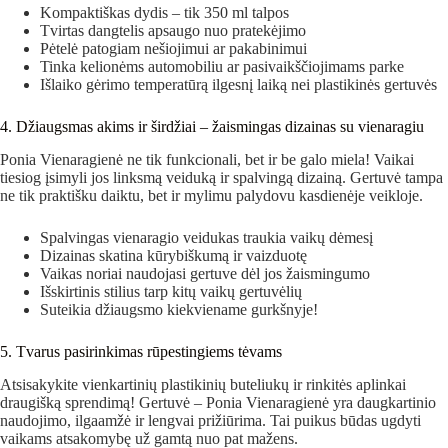
Kompaktiškas dydis – tik 350 ml talpos
Tvirtas dangtelis apsaugo nuo pratekėjimo
Pėtelė patogiam nešiojimui ar pakabinimui
Tinka kelionėms automobiliu ar pasivaikščiojimams parke
Išlaiko gėrimo temperatūrą ilgesnį laiką nei plastikinės gertuvės
4. Džiaugsmas akims ir širdžiai – žaismingas dizainas su vienaragiu
Ponia Vienaragienė ne tik funkcionali, bet ir be galo miela! Vaikai
tiesiog įsimyli jos linksmą veiduką ir spalvingą dizainą. Gertuvė tampa
ne tik praktišku daiktu, bet ir mylimu palydovu kasdienėje veikloje.
Spalvingas vienaragio veidukas traukia vaikų dėmesį
Dizainas skatina kūrybiškumą ir vaizduotę
Vaikas noriai naudojasi gertuve dėl jos žaismingumo
Išskirtinis stilius tarp kitų vaikų gertuvėlių
Suteikia džiaugsmo kiekviename gurkšnyje!
5. Tvarus pasirinkimas rūpestingiems tėvams
Atsisakykite vienkartinių plastikinių buteliukų ir rinkitės aplinkai
draugišką sprendimą! Gertuvė – Ponia Vienaragienė yra daugkartinio
naudojimo, ilgaamžė ir lengvai prižiūrima. Tai puikus būdas ugdyti
vaikams atsakomybę už gamtą nuo pat mažens.