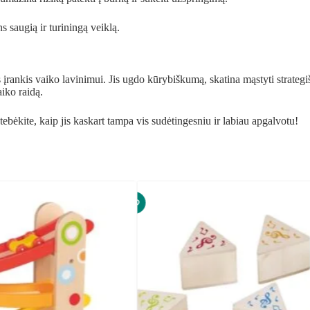
s saugią ir turiningą veiklą.
ikus įrankis vaiko lavinimui. Jis ugdo kūrybiškumą, skatina mąstyti strat
iko raidą.
ebėkite, kaip jis kaskart tampa vis sudėtingesniu ir labiau apgalvotu!