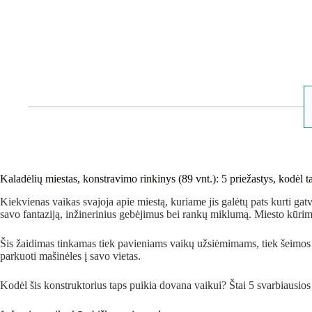
Kaladėlių miestas, konstravimo rinkinys (89 vnt.): 5 priežastys, kodėl t
Kiekvienas vaikas svajoja apie miestą, kuriame jis galėtų pats kurti gat
savo fantaziją, inžinerinius gebėjimus bei rankų miklumą. Miesto kūri
Šis žaidimas tinkamas tiek pavieniams vaikų užsiėmimams, tiek šeimos
parkuoti mašinėles į savo vietas.
Kodėl šis konstruktorius taps puikia dovana vaikui? Štai 5 svarbiausios 