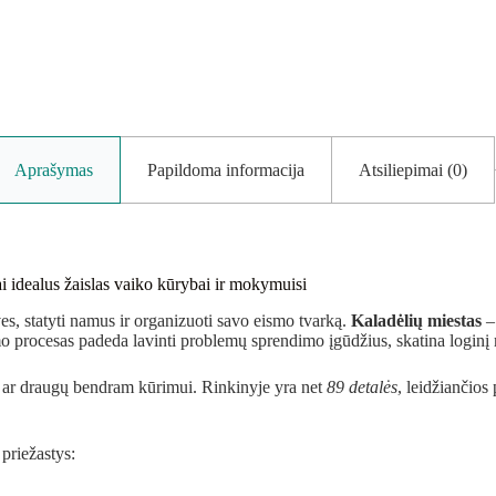
Aprašymas
Papildoma informacija
Atsiliepimai (0)
ai idealus žaislas vaiko kūrybai ir mokymuisi
ves, statyti namus ir organizuoti savo eismo tvarką.
Kaladėlių miestas
– 
mo procesas padeda lavinti problemų sprendimo įgūdžius, skatina loginį
 ar draugų bendram kūrimui. Rinkinyje yra net
89 detalės
, leidžiančios 
priežastys: