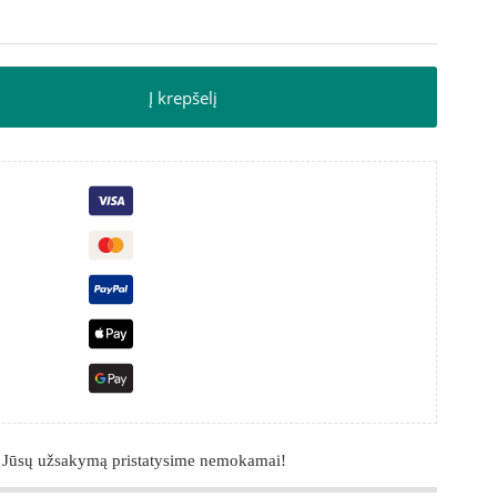
Į krepšelį
 Jūsų užsakymą pristatysime nemokamai!