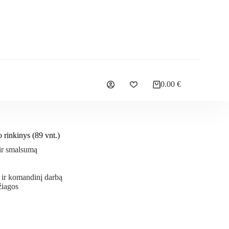
0.00
€
 rinkinys (89 vnt.)
ir smalsumą
 ir komandinį darbą
žiagos