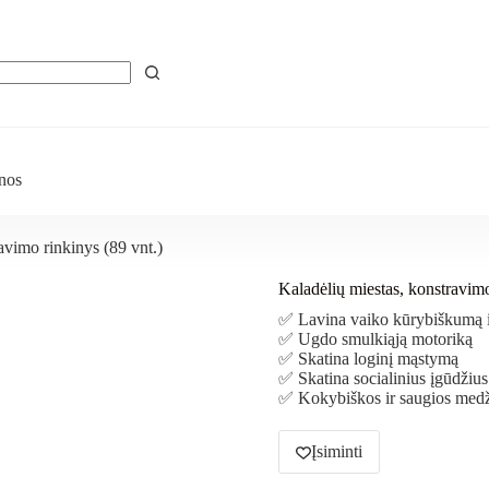
nos
avimo rinkinys (89 vnt.)
Kaladėlių miestas, konstravimo
✅ Lavina vaiko kūrybiškumą 
✅ Ugdo smulkiąją motoriką
✅ Skatina loginį mąstymą
✅ Skatina socialinius įgūdžius
✅ Kokybiškos ir saugios med
Įsiminti