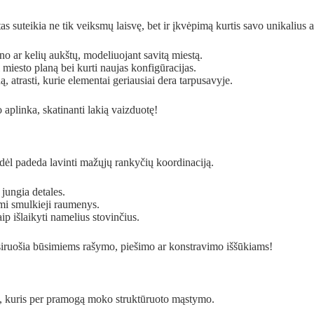
stas suteikia ne tik veiksmų laisvę, bet ir įkvėpimą kurtis savo unikalius 
no ar kelių aukštų, modeliuojant savitą miestą.
 miesto planą bei kurti naujas konfigūracijas.
ną, atrasti, kurie elementai geriausiai dera tarpusavyje.
aplinka, skatinanti lakią vaizduotę!
odėl padeda lavinti mažųjų rankyčių koordinaciją.
 jungia detales.
ami smulkieji raumenys.
ip išlaikyti namelius stovinčius.
asiruošia būsimiems rašymo, piešimo ar konstravimo iššūkiams!
as, kuris per pramogą moko struktūruoto mąstymo.