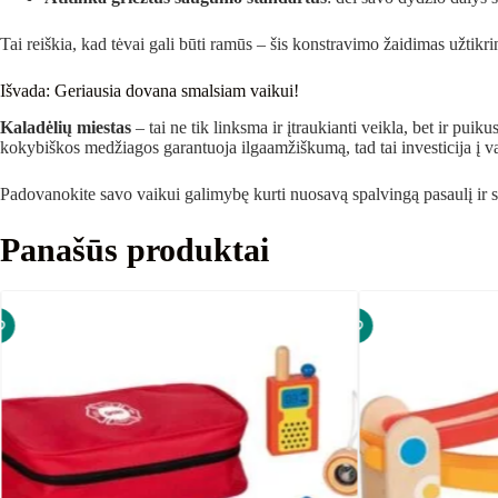
Tai reiškia, kad tėvai gali būti ramūs – šis konstravimo žaidimas užtikrin
Išvada: Geriausia dovana smalsiam vaikui!
Kaladėlių miestas
– tai ne tik linksma ir įtraukianti veikla, bet ir pu
kokybiškos medžiagos garantuoja ilgaamžiškumą, tad tai investicija į va
Padovanokite savo vaikui galimybę kurti nuosavą spalvingą pasaulį ir st
Panašūs produktai