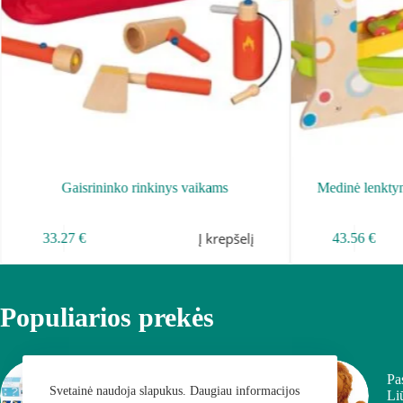
Gaisrininko rinkinys vaikams
Medinė lenktyn
Į krepšelį
33.27
€
43.56
€
Populiarios prekės
„Aš mokausi kurti istoriją“ –
Pa
kalbinių įgūdžių lavinimo
Svetainė naudoja slapukus. Daugiau informacijos
Li