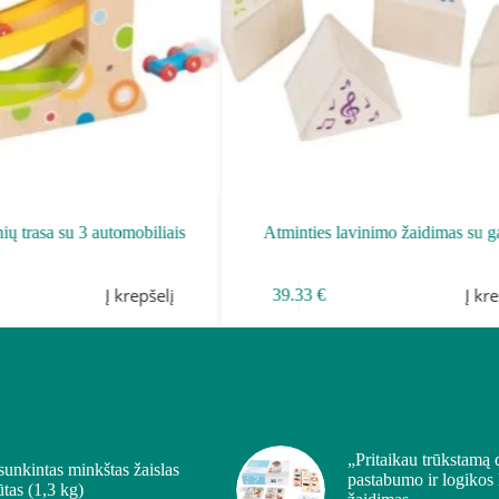
ių trasa su 3 automobiliais
Atminties lavinimo žaidimas su g
Į krepšelį
Į kr
39.33
€
„Pritaikau trūkstamą 
sunkintas minkštas žaislas
pastabumo ir logikos
ūtas (1,3 kg)