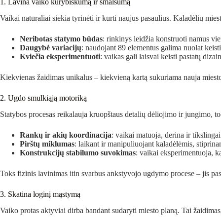
1. Lavina vaiko kūrybiškumą ir smalsumą
Vaikai natūraliai siekia tyrinėti ir kurti naujus pasaulius. Kaladėlių mie
Neribotas statymo būdas
: rinkinys leidžia konstruoti namus vie
Daugybė variacijų
: naudojant 89 elementus galima nuolat keisti
Kviečia eksperimentuoti
: vaikas gali laisvai keisti pastatų dizai
Kiekvienas žaidimas unikalus – kiekvieną kartą sukuriama nauja miesto 
2. Ugdo smulkiąją motoriką
Statybos procesas reikalauja kruopštaus detalių dėliojimo ir jungimo, t
Rankų ir akių koordinacija
: vaikai matuoja, derina ir tikslingai
Pirštų miklumas
: laikant ir manipuliuojant kaladėlėmis, stiprin
Konstrukcijų stabilumo suvokimas
: vaikai eksperimentuoja, ka
Toks fizinis lavinimas itin svarbus ankstyvojo ugdymo procese – jis p
3. Skatina loginį mąstymą
Vaiko protas aktyviai dirba bandant sudaryti miesto planą. Tai žaidim