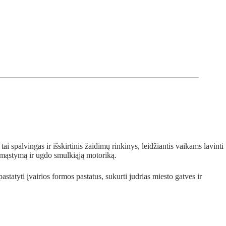
tai spalvingas ir išskirtinis žaidimų rinkinys, leidžiantis vaikams lavinti
 mąstymą ir ugdo smulkiąją motoriką.
pastatyti įvairios formos pastatus, sukurti judrias miesto gatves ir