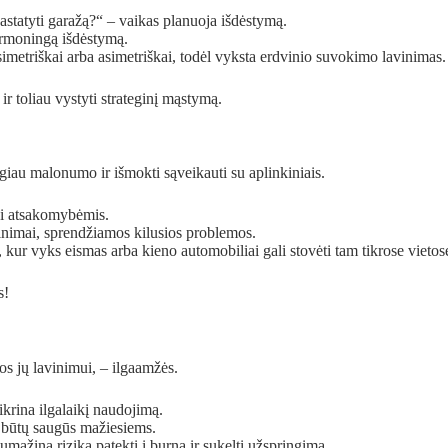
pastatyti garažą?“ – vaikas planuoja išdėstymą.
harmoningą išdėstymą.
ti simetriškai arba asimetriškai, todėl vyksta erdvinio suvokimo lavinimas.
r toliau vystyti strateginį mąstymą.
augiau malonumo ir išmokti sąveikauti su aplinkiniais.
jasi atsakomybėmis.
inimai, sprendžiamos kilusios problemos.
, kur vyks eismas arba kieno automobiliai gali stovėti tam tikrose vietos
s!
tos jų lavinimui, – ilgaamžės.
tikrina ilgalaikį naudojimą.
d būtų saugūs mažiesiems.
umažina riziką patekti į burną ir sukelti užspringimą.