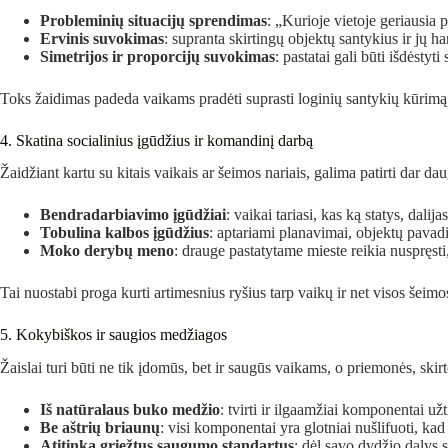
Probleminių situacijų sprendimas
: „Kurioje vietoje geriausia 
Ervinis suvokimas
: supranta skirtingų objektų santykius ir jų 
Simetrijos ir proporcijų suvokimas
: pastatai gali būti išdėsty
Toks žaidimas padeda vaikams pradėti suprasti loginių santykių kūrimą i
4. Skatina socialinius įgūdžius ir komandinį darbą
Žaidžiant kartu su kitais vaikais ar šeimos nariais, galima patirti dar d
Bendradarbiavimo įgūdžiai
: vaikai tariasi, kas ką statys, dali
Tobulina kalbos įgūdžius
: aptariami planavimai, objektų pavad
Moko derybų meno
: drauge pastatytame mieste reikia nuspręsti
Tai nuostabi proga kurti artimesnius ryšius tarp vaikų ir net visos šeimo
5. Kokybiškos ir saugios medžiagos
Žaislai turi būti ne tik įdomūs, bet ir saugūs vaikams, o priemonės, skir
Iš natūralaus buko medžio
: tvirti ir ilgaamžiai komponentai už
Be aštrių briaunų
: visi komponentai yra glotniai nušlifuoti, ka
Atitinka griežtus saugumo standartus
: dėl savo dydžio dalys s