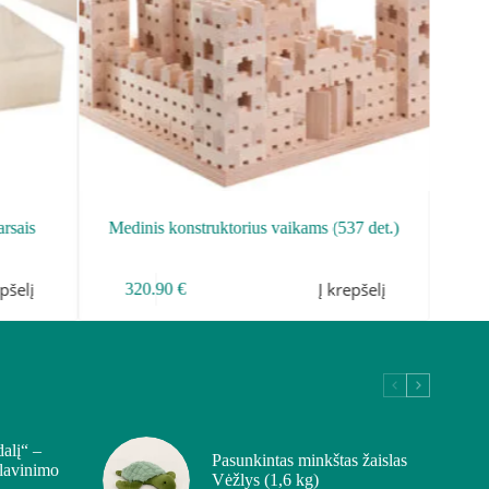
-
25
%
arsais
Medinis konstruktorius vaikams (537 det.)
epšelį
Į krepšelį
320.90
€
44.
dalį“ –
Pasunkintas minkštas žaislas
 lavinimo
Vėžlys (1,6 kg)