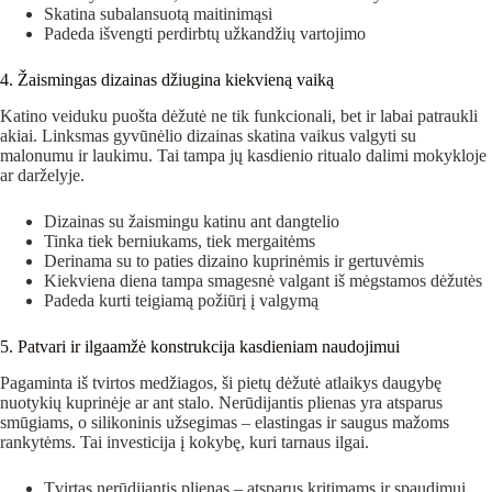
Skatina subalansuotą maitinimąsi
Padeda išvengti perdirbtų užkandžių vartojimo
4. Žaismingas dizainas džiugina kiekvieną vaiką
Katino veiduku puošta dėžutė ne tik funkcionali, bet ir labai patraukli
akiai. Linksmas gyvūnėlio dizainas skatina vaikus valgyti su
malonumu ir laukimu. Tai tampa jų kasdienio ritualo dalimi mokykloje
ar darželyje.
Dizainas su žaismingu katinu ant dangtelio
Tinka tiek berniukams, tiek mergaitėms
Derinama su to paties dizaino kuprinėmis ir gertuvėmis
Kiekviena diena tampa smagesnė valgant iš mėgstamos dėžutės
Padeda kurti teigiamą požiūrį į valgymą
5. Patvari ir ilgaamžė konstrukcija kasdieniam naudojimui
Pagaminta iš tvirtos medžiagos, ši pietų dėžutė atlaikys daugybę
nuotykių kuprinėje ar ant stalo. Nerūdijantis plienas yra atsparus
smūgiams, o silikoninis užsegimas – elastingas ir saugus mažoms
rankytėms. Tai investicija į kokybę, kuri tarnaus ilgai.
Tvirtas nerūdijantis plienas – atsparus kritimams ir spaudimui