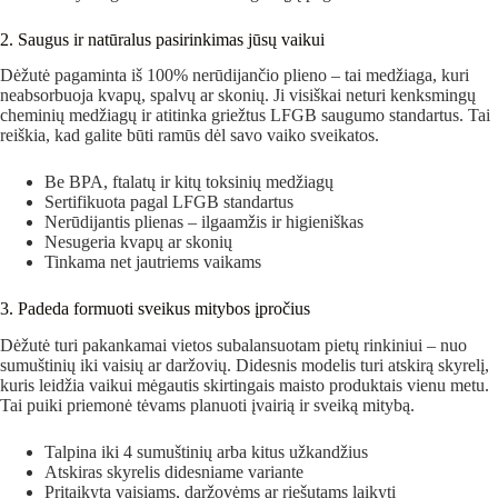
2. Saugus ir natūralus pasirinkimas jūsų vaikui
Dėžutė pagaminta iš 100% nerūdijančio plieno – tai medžiaga, kuri
neabsorbuoja kvapų, spalvų ar skonių. Ji visiškai neturi kenksmingų
cheminių medžiagų ir atitinka griežtus LFGB saugumo standartus. Tai
reiškia, kad galite būti ramūs dėl savo vaiko sveikatos.
Be BPA, ftalatų ir kitų toksinių medžiagų
Sertifikuota pagal LFGB standartus
Nerūdijantis plienas – ilgaamžis ir higieniškas
Nesugeria kvapų ar skonių
Tinkama net jautriems vaikams
3. Padeda formuoti sveikus mitybos įpročius
Dėžutė turi pakankamai vietos subalansuotam pietų rinkiniui – nuo
sumuštinių iki vaisių ar daržovių. Didesnis modelis turi atskirą skyrelį,
kuris leidžia vaikui mėgautis skirtingais maisto produktais vienu metu.
Tai puiki priemonė tėvams planuoti įvairią ir sveiką mitybą.
Talpina iki 4 sumuštinių arba kitus užkandžius
Atskiras skyrelis didesniame variante
Pritaikyta vaisiams, daržovėms ar riešutams laikyti