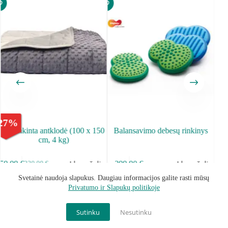
27
%
Pasunkinta antklodė (100 x 150
Balansavimo debesų rinkinys
Se
cm, 4 kg)
Į krepšelį
Į krepšelį
59.99
€
299.90
€
220.00
€
Svetainė naudoja slapukus. Daugiau informacijos galite rasti mūsų
Privatumo ir Slapukų politikoje
Sąlygos ir taisyklės
Privatumo Politika
Grąžinimo politika
Kontaktai
Mano paskyra
Become Our Partner
Sutinku
Nesutinku
Visos teisės saugomos © 2026 - brillio.lt