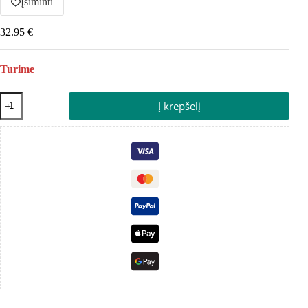
Įsiminti
32.95
€
Turime
Į krepšelį