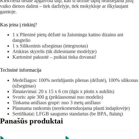
Kiekviena detalė apgalvota taip, kad ši dėžutė taptų neatsiejama jūsų
vaiko dienos dalimi – tiek darželyje, tiek mokykloje ar iškylaujant
gamtoje.
Kas įeina į rinkinį?
1 x Plieninė pietų dėžutė su žaismingu katino dizainu ant
dangtelio
1 x Silikoninis užsegimas (integruotas)
Atskiras skyrelis (tik didesniame modelyje)
Kartoninė pakuotė – puikiai tinka dovanai!
Techninė informacija
Medežiagos: 100% nerūdijantis plienas (dėžutė), 100% silikonas
(užsegimas)
Išmatavimai: 20 x 15 x 6 cm (ilgis x plotis x aukštis)
Svoris: apie 300 g (priklausomai nuo modelio)
Tinkama amžiaus grupė: nuo 3 metų amžiaus
Plaunama rankomis (nerekomenduojama plauti indaplovėje)
Sertifikatai: LFGB saugumo standartas (be BPA, ftalatų)
Panašūs produktai