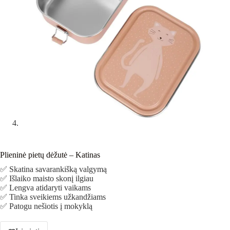
Plieninė pietų dėžutė – Katinas
✅ Skatina savarankišką valgymą
✅ Išlaiko maisto skonį ilgiau
✅ Lengva atidaryti vaikams
✅ Tinka sveikiems užkandžiams
✅ Patogu nešiotis į mokyklą