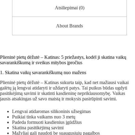
Atsiliepimai (0)
About Brands
Plieninė pietų dėžutė – Katinas: 5 priežastys, kodėl ji skatina vaikų
savarankiškumą ir sveikus mitybos įpročius
1. Skatina vaikų savarankiškumą nuo mažens
Plieninė pietų dėžutė – Katinas sukurta taip, kad net mažiausi vaikai
galėtų ją lengvai atidaryti ir uždaryti patys. Tai puikus būdas ugdyti
pasitikėjimą savimi ir skatinti kasdieninę nepriklausomybę. Vaikas
jausis atsakingas už savo maistą ir mokysis pasirūpinti savimi.
Lengvai atidaromas silikoninis užsegimas
Puikiai tinka vaikams nuo 3 metų
Padeda formuoti kasdienius įgūdžius
Skatina pasitikėjimą savimi
Mažyliai gali naudoti be suaugusiųjų pagalbos