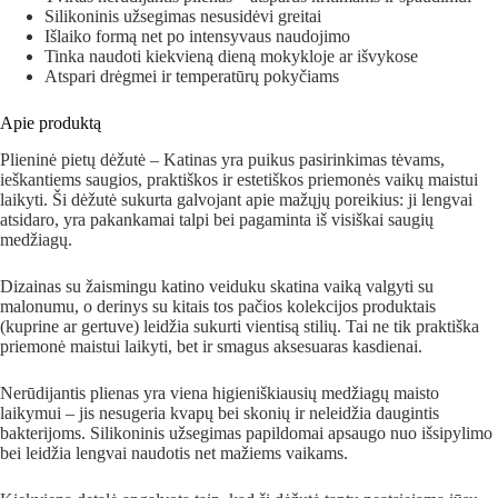
Silikoninis užsegimas nesusidėvi greitai
Išlaiko formą net po intensyvaus naudojimo
Tinka naudoti kiekvieną dieną mokykloje ar išvykose
Atspari drėgmei ir temperatūrų pokyčiams
Apie produktą
Plieninė pietų dėžutė – Katinas yra puikus pasirinkimas tėvams,
ieškantiems saugios, praktiškos ir estetiškos priemonės vaikų maistui
laikyti. Ši dėžutė sukurta galvojant apie mažųjų poreikius: ji lengvai
atsidaro, yra pakankamai talpi bei pagaminta iš visiškai saugių
medžiagų.
Dizainas su žaismingu katino veiduku skatina vaiką valgyti su
malonumu, o derinys su kitais tos pačios kolekcijos produktais
(kuprine ar gertuve) leidžia sukurti vientisą stilių. Tai ne tik praktiška
priemonė maistui laikyti, bet ir smagus aksesuaras kasdienai.
Nerūdijantis plienas yra viena higieniškiausių medžiagų maisto
laikymui – jis nesugeria kvapų bei skonių ir neleidžia daugintis
bakterijoms. Silikoninis užsegimas papildomai apsaugo nuo išsipylimo
bei leidžia lengvai naudotis net mažiems vaikams.