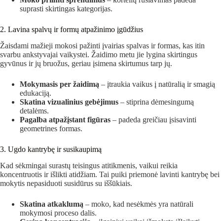
suprasti skirtingas kategorijas.
2. Lavina spalvų ir formų atpažinimo įgūdžius
Žaisdami mažieji mokosi pažinti įvairias spalvas ir formas, kas itin
svarbu ankstyvajai vaikystei. Žaidimo metu jie lygina skirtingus
gyvūnus ir jų bruožus, geriau įsimena skirtumus tarp jų.
Mokymasis per žaidimą
– įtraukia vaikus į natūralią ir smagią
edukaciją.
Skatina vizualinius gebėjimus
– stiprina dėmesingumą
detalėms.
Pagalba atpažįstant figūras
– padeda greičiau įsisavinti
geometrines formas.
3. Ugdo kantrybę ir susikaupimą
Kad sėkmingai surastų teisingus atitikmenis, vaikui reikia
koncentruotis ir išlikti atidžiam. Tai puiki priemonė lavinti kantrybę bei
mokytis nepasiduoti susidūrus su iššūkiais.
Skatina atkaklumą
– moko, kad nesėkmės yra natūrali
mokymosi proceso dalis.