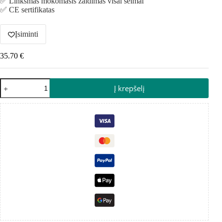
✅ Linksmas mokomasis žaidimas visai šeimai
✅ CE sertifikatas
Įsiminti
35.70
€
Į krepšelį