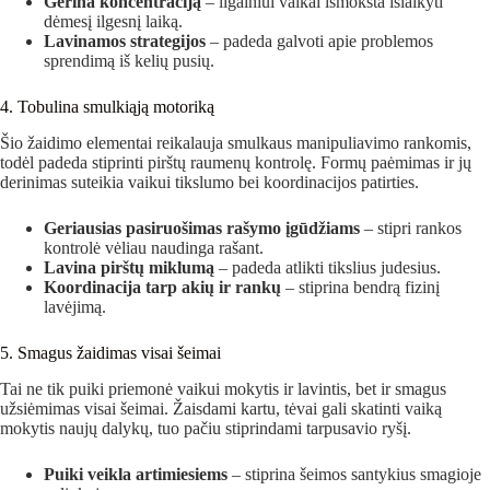
Gerina koncentraciją
– ilgainiui vaikai išmoksta išlaikyti
dėmesį ilgesnį laiką.
Lavinamos strategijos
– padeda galvoti apie problemos
sprendimą iš kelių pusių.
4. Tobulina smulkiąją motoriką
Šio žaidimo elementai reikalauja smulkaus manipuliavimo rankomis,
todėl padeda stiprinti pirštų raumenų kontrolę. Formų paėmimas ir jų
derinimas suteikia vaikui tikslumo bei koordinacijos patirties.
Geriausias pasiruošimas rašymo įgūdžiams
– stipri rankos
kontrolė vėliau naudinga rašant.
Lavina pirštų miklumą
– padeda atlikti tikslius judesius.
Koordinacija tarp akių ir rankų
– stiprina bendrą fizinį
lavėjimą.
5. Smagus žaidimas visai šeimai
Tai ne tik puiki priemonė vaikui mokytis ir lavintis, bet ir smagus
užsiėmimas visai šeimai. Žaisdami kartu, tėvai gali skatinti vaiką
mokytis naujų dalykų, tuo pačiu stiprindami tarpusavio ryšį.
Puiki veikla artimiesiems
– stiprina šeimos santykius smagioje