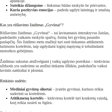
aplinkoje.
Suteikia džiaugsmo
– linksmas būdas mokytis be prievartos.
Kuria pozityvias emocijas
– padeda ugdyti laimingą ir smalsią
asmenybę.
Kas yra rūšiavimo žaidimas „Gyvūnai“?
Rūšiavimo žaidimas „Gyvūnai“ – tai lavinamasis interaktyvus žaislas,
padedantis vaikams mokytis spalvų, formų bei gyvūnų pasaulio
paslapčių. Šio žaidimo metu mažieji turi rasti tinkamus atitikmenis
turimoms kortelėms, taip ugdydami loginį mąstymą ir tobulindami
motorikos gebėjimus.
Žaidimas sukurtas atsižvelgiant į vaikų ugdymo poreikius – kiekviena
užduotis yra suderinta su amžiui tinkamu iššūkiu, padedančiu vaikui
lavintis natūraliai ir įdomiai.
Rinkinio sudėtis:
Mediniai gyvūnų siluetai
– įvairūs gyvūnai, kuriuos reikia
suderinti su kortelėmis.
Atitikmenų kortelės
– kiekviena kortelė turi konkretų vaizdą,
kurį reikia susieti su figūra.