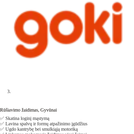
Rūšiavimo žaidimas, Gyvūnai
✅ Skatina loginį mąstymą
✅ Lavina spalvų ir formų atpažinimo įgūdžius
✅ Ugdo kantrybę bei smulkiąją motoriką