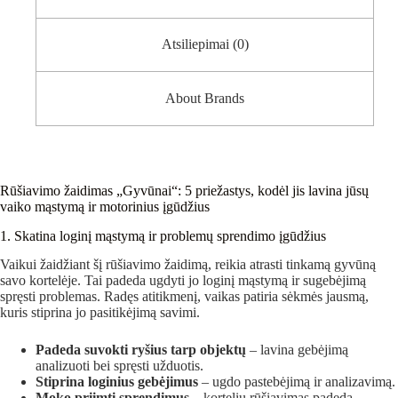
Atsiliepimai (0)
About Brands
Rūšiavimo žaidimas „Gyvūnai“: 5 priežastys, kodėl jis lavina jūsų
vaiko mąstymą ir motorinius įgūdžius
1. Skatina loginį mąstymą ir problemų sprendimo įgūdžius
Vaikui žaidžiant šį rūšiavimo žaidimą, reikia atrasti tinkamą gyvūną
savo kortelėje. Tai padeda ugdyti jo loginį mąstymą ir sugebėjimą
spręsti problemas. Radęs atitikmenį, vaikas patiria sėkmės jausmą,
kuris stiprina jo pasitikėjimą savimi.
Padeda suvokti ryšius tarp objektų
– lavina gebėjimą
analizuoti bei spręsti užduotis.
Stiprina loginius gebėjimus
– ugdo pastebėjimą ir analizavimą.
Moko priimti sprendimus
– kortelių rūšiavimas padeda