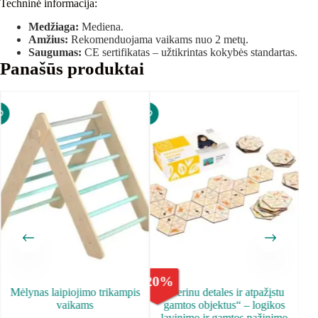
Techninė informacija:
Medžiaga:
Mediena.
Amžius:
Rekomenduojama vaikams nuo 2 metų.
Saugumas:
CE sertifikatas – užtikrintas kokybės standartas.
Panašūs produktai
-
20
%
Mėlynas laipiojimo trikampis
„Derinu detales ir atpažįstu
Ga
vaikams
gamtos objektus“ – logikos
lavinimo ir gamtos pažinimo