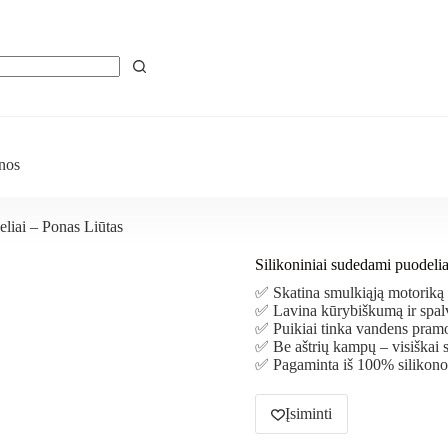
nos
eliai – Ponas Liūtas
Silikoniniai sudedami puodelia
✅ Skatina smulkiąją motoriką 
✅ Lavina kūrybiškumą ir spal
✅ Puikiai tinka vandens pra
✅ Be aštrių kampų – visiškai 
✅ Pagaminta iš 100% silikono
Įsiminti