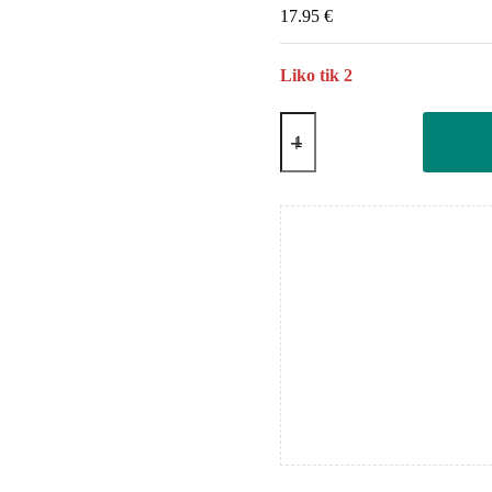
17.95
€
Liko tik 2