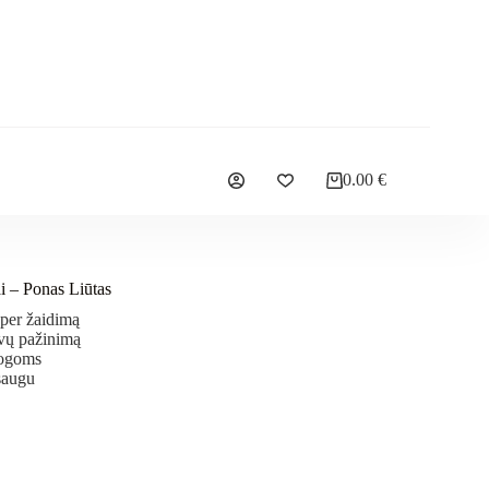
0.00
€
i – Ponas Liūtas
per žaidimą
vų pažinimą
mogoms
saugu