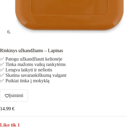
Rinkinys užkandžiams – Lapinas
✅ Patogu užkandžiauti kelionėje
✅ Tinka mažoms vaikų rankytėms
✅ Lengva laikyti ir nešiotis
✅ Skatina savarankiškumą valgant
✅ Puikiai tinka į mokyklą
Įsiminti
14.99
€
Liko tik 1