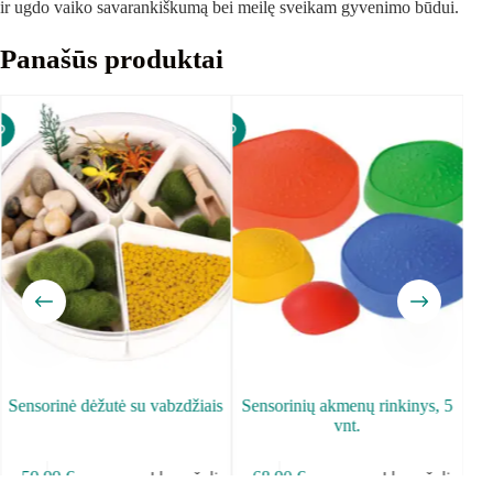
ir ugdo vaiko savarankiškumą bei meilę sveikam gyvenimo būdui.
Panašūs produktai
Sensorinė dėžutė su vabzdžiais
Sensorinių akmenų rinkinys, 5
vnt.
Į krepšelį
Į krepšelį
59.99
€
68.90
€