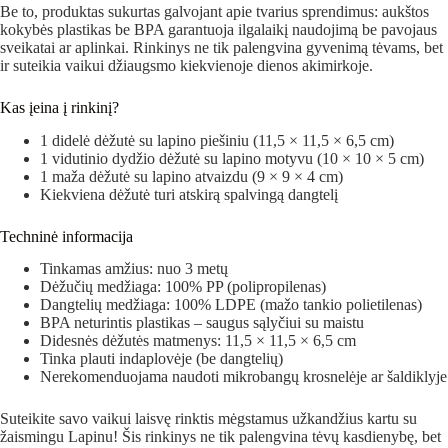
Be to, produktas sukurtas galvojant apie tvarius sprendimus: aukštos
kokybės plastikas be BPA garantuoja ilgalaikį naudojimą be pavojaus
sveikatai ar aplinkai. Rinkinys ne tik palengvina gyvenimą tėvams, bet
ir suteikia vaikui džiaugsmo kiekvienoje dienos akimirkoje.
Kas įeina į rinkinį?
1 didelė dėžutė su lapino piešiniu (11,5 × 11,5 × 6,5 cm)
1 vidutinio dydžio dėžutė su lapino motyvu (10 × 10 × 5 cm)
1 maža dėžutė su lapino atvaizdu (9 × 9 × 4 cm)
Kiekviena dėžutė turi atskirą spalvingą dangtelį
Techninė informacija
Tinkamas amžius: nuo 3 metų
Dėžučių medžiaga: 100% PP (polipropilenas)
Dangtelių medžiaga: 100% LDPE (mažo tankio polietilenas)
BPA neturintis plastikas – saugus sąlyčiui su maistu
Didesnės dėžutės matmenys: 11,5 × 11,5 × 6,5 cm
Tinka plauti indaplovėje (be dangtelių)
Nerekomenduojama naudoti mikrobangų krosnelėje ar šaldiklyje
Suteikite savo vaikui laisvę rinktis mėgstamus užkandžius kartu su
žaismingu Lapinu! Šis rinkinys ne tik palengvina tėvų kasdienybę, bet