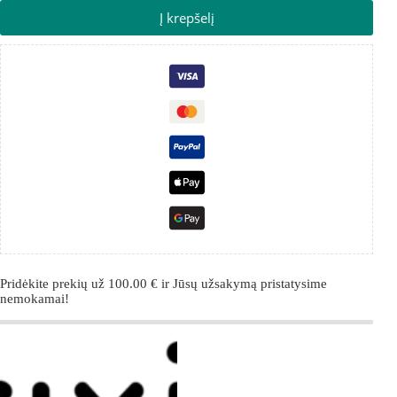
Į krepšelį
Pridėkite prekių už
100.00
€
ir Jūsų užsakymą pristatysime
nemokamai!