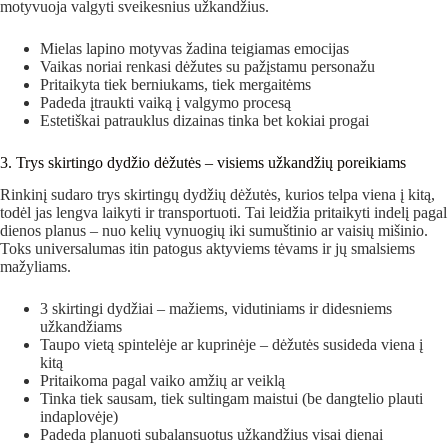
motyvuoja valgyti sveikesnius užkandžius.
Mielas lapino motyvas žadina teigiamas emocijas
Vaikas noriai renkasi dėžutes su pažįstamu personažu
Pritaikyta tiek berniukams, tiek mergaitėms
Padeda įtraukti vaiką į valgymo procesą
Estetiškai patrauklus dizainas tinka bet kokiai progai
3. Trys skirtingo dydžio dėžutės – visiems užkandžių poreikiams
Rinkinį sudaro trys skirtingų dydžių dėžutės, kurios telpa viena į kitą,
todėl jas lengva laikyti ir transportuoti. Tai leidžia pritaikyti indelį pagal
dienos planus – nuo kelių vynuogių iki sumuštinio ar vaisių mišinio.
Toks universalumas itin patogus aktyviems tėvams ir jų smalsiems
mažyliams.
3 skirtingi dydžiai – mažiems, vidutiniams ir didesniems
užkandžiams
Taupo vietą spintelėje ar kuprinėje – dėžutės susideda viena į
kitą
Pritaikoma pagal vaiko amžių ar veiklą
Tinka tiek sausam, tiek sultingam maistui (be dangtelio plauti
indaplovėje)
Padeda planuoti subalansuotus užkandžius visai dienai