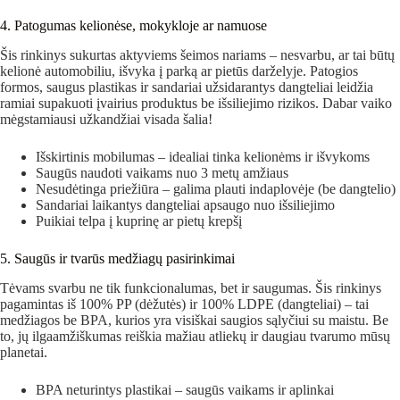
4. Patogumas kelionėse, mokykloje ar namuose
Šis rinkinys sukurtas aktyviems šeimos nariams – nesvarbu, ar tai būtų
kelionė automobiliu, išvyka į parką ar pietūs darželyje. Patogios
formos, saugus plastikas ir sandariai užsidarantys dangteliai leidžia
ramiai supakuoti įvairius produktus be išsiliejimo rizikos. Dabar vaiko
mėgstamiausi užkandžiai visada šalia!
Išskirtinis mobilumas – idealiai tinka kelionėms ir išvykoms
Saugūs naudoti vaikams nuo 3 metų amžiaus
Nesudėtinga priežiūra – galima plauti indaplovėje (be dangtelio)
Sandariai laikantys dangteliai apsaugo nuo išsiliejimo
Puikiai telpa į kuprinę ar pietų krepšį
5. Saugūs ir tvarūs medžiagų pasirinkimai
Tėvams svarbu ne tik funkcionalumas, bet ir saugumas. Šis rinkinys
pagamintas iš 100% PP (dėžutės) ir 100% LDPE (dangteliai) – tai
medžiagos be BPA, kurios yra visiškai saugios sąlyčiui su maistu. Be
to, jų ilgaamžiškumas reiškia mažiau atliekų ir daugiau tvarumo mūsų
planetai.
BPA neturintys plastikai – saugūs vaikams ir aplinkai