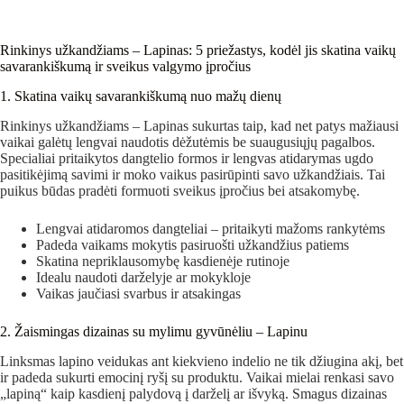
Rinkinys užkandžiams – Lapinas: 5 priežastys, kodėl jis skatina vaikų
savarankiškumą ir sveikus valgymo įpročius
1. Skatina vaikų savarankiškumą nuo mažų dienų
Rinkinys užkandžiams – Lapinas sukurtas taip, kad net patys mažiausi
vaikai galėtų lengvai naudotis dėžutėmis be suaugusiųjų pagalbos.
Specialiai pritaikytos dangtelio formos ir lengvas atidarymas ugdo
pasitikėjimą savimi ir moko vaikus pasirūpinti savo užkandžiais. Tai
puikus būdas pradėti formuoti sveikus įpročius bei atsakomybę.
Lengvai atidaromos dangteliai – pritaikyti mažoms rankytėms
Padeda vaikams mokytis pasiruošti užkandžius patiems
Skatina nepriklausomybę kasdienėje rutinoje
Idealu naudoti darželyje ar mokykloje
Vaikas jaučiasi svarbus ir atsakingas
2. Žaismingas dizainas su mylimu gyvūnėliu – Lapinu
Linksmas lapino veidukas ant kiekvieno indelio ne tik džiugina akį, bet
ir padeda sukurti emocinį ryšį su produktu. Vaikai mielai renkasi savo
„lapiną“ kaip kasdienį palydovą į darželį ar išvyką. Smagus dizainas