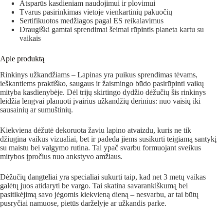
Atsparūs kasdieniam naudojimui ir plovimui
Tvarus pasirinkimas vietoje vienkartinių pakuočių
Sertifikuotos medžiagos pagal ES reikalavimus
Draugiški gamtai sprendimai šeimai rūpintis planeta kartu su
vaikais
Apie produktą
Rinkinys užkandžiams – Lapinas yra puikus sprendimas tėvams,
ieškantiems praktiško, saugaus ir žaismingo būdo pasirūpinti vaikų
mityba kasdienybėje. Dėl trijų skirtingo dydžio dėžučių šis rinkinys
leidžia lengvai planuoti įvairius užkandžių derinius: nuo vaisių iki
sausainių ar sumuštinių.
Kiekviena dėžutė dekoruota žaviu lapino atvaizdu, kuris ne tik
džiugina vaikus vizualiai, bet ir padeda jiems susikurti teigiamą santykį
su maistu bei valgymo rutina. Tai ypač svarbu formuojant sveikus
mitybos įpročius nuo ankstyvo amžiaus.
Dėžučių dangteliai yra specialiai sukurti taip, kad net 3 metų vaikas
galėtų juos atidaryti be vargo. Tai skatina savarankiškumą bei
pasitikėjimą savo jėgomis kiekvieną dieną – nesvarbu, ar tai būtų
pusryčiai namuose, pietūs darželyje ar užkandis parke.